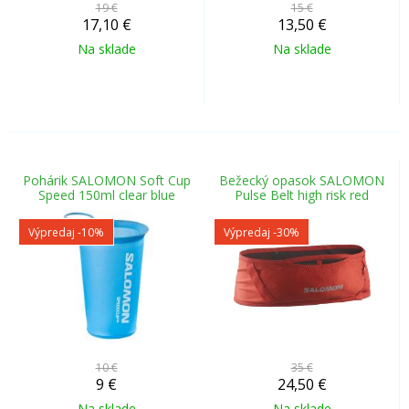
19 €
15 €
17,10
€
13,50
€
Na sklade
Na sklade
Pohárik SALOMON Soft Cup
Bežecký opasok SALOMON
Speed 150ml clear blue
Pulse Belt high risk red
Výpredaj
-10%
Výpredaj
-30%
10 €
35 €
9
€
24,50
€
Na sklade
Na sklade