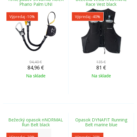
Phario Palm UNI
Race Vest black
Výpredaj
-10%
Výpredaj
-40%
94,40 €
135 €
84,96
€
81
€
Na sklade
Na sklade
Bežecký opasok nNORMAL
Opasok DYNAFIT Running
Run Belt black
Belt marine blue