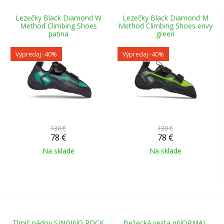
Lezečky Black Diamond W
Lezečky Black Diamond M
Method Climbing Shoes
Method Climbing Shoes envy
patina
green
Výpredaj
-40%
Výpredaj
-40%
130 €
130 €
78
€
78
€
Na sklade
Na sklade
Tlmič pádov SINGING ROCK
Bežecká vesta nNORMAL