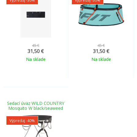
Výpredaj
-30%
Výpredaj
-30%
45 €
45 €
31,50
€
31,50
€
Na sklade
Na sklade
Sedací úväz WILD COUNTRY
Mosquito W black/seaweed
Výpredaj
-40%