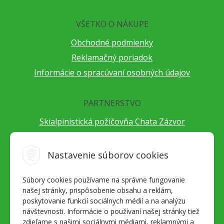
VŠETKO O NÁKUPE
Obchodné podmienky
Reklamačný poriadok
Informácie o spracúvaní osobných údajov
PARTNERSTVO
Skialpinistická požičovňa Chata Zázvor
Po horách s TatryGuide
Cestovateľský festival Cestou necestou
Nastavenie súborov cookies
Peter Fraňo - ultra bežec
Súbory cookies používame na správne fungovanie
Alpenverein Slovensko
našej stránky, prispôsobenie obsahu a reklám,
Hore-dole Derešom
poskytovanie funkcií sociálnych médií a na analýzu
Motorest Nemecká
návštevnosti. Informácie o používaní našej stránky tiež
zdieľame s našimi sociálnymi médiami, reklamnými a