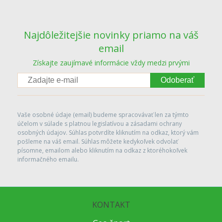
Najdôležitejšie novinky priamo na váš
email
Získajte zaujímavé informácie vždy medzi prvými
Odoberať
Vaše osobné údaje (email) budeme spracovávať len za týmto
účelom v súlade s platnou legislatívou a zásadami ochrany
osobných údajov. Súhlas potvrdíte kliknutím na odkaz, ktorý vám
pošleme na váš email. Súhlas môžete kedykoľvek odvolať
písomne, emailom alebo kliknutím na odkaz z ktoréhokoľvek
informačného emailu.
KONTAKT