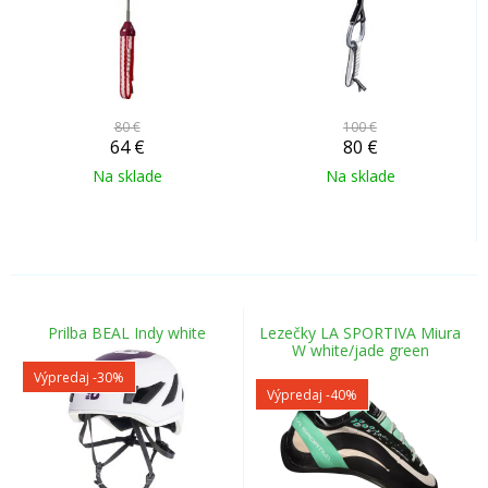
80 €
100 €
64
€
80
€
Na sklade
Na sklade
Prilba BEAL Indy white
Lezečky LA SPORTIVA Miura
W white/jade green
Výpredaj
-30%
Výpredaj
-40%