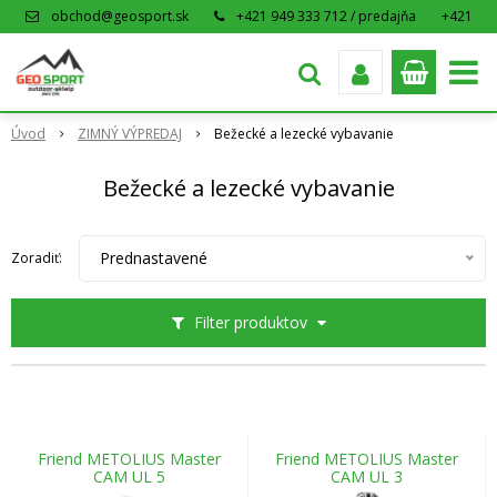
obchod@geosport.sk
+421 949 333 712 / predajňa
+421
915 962 766 / eshop
Úvod
ZIMNÝ VÝPREDAJ
Bežecké a lezecké vybavanie
Bežecké a lezecké vybavanie
Prednastavené
Zoradiť:
Filter produktov
Friend METOLIUS Master
Friend METOLIUS Master
CAM UL 5
CAM UL 3