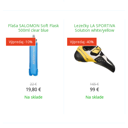
Fľaša SALOMON Soft Flask
Lezečky LA SPORTIVA
500ml clear blue
Solution white/yellow
Výpredaj
-10%
Výpredaj
-40%
22 €
165 €
19,80
€
99
€
Na sklade
Na sklade