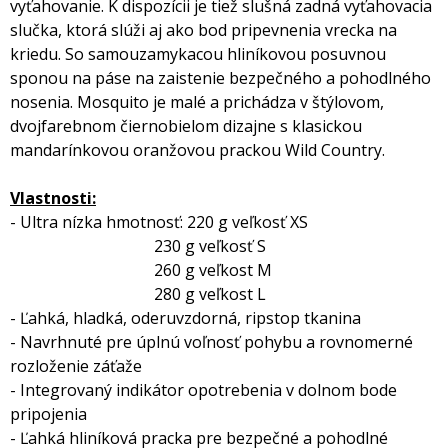
vyťahovanie. K dispozícii je tiež slušná zadná vyťahovacia
slučka, ktorá slúži aj ako bod pripevnenia vrecka na
kriedu. So samouzamykacou hliníkovou posuvnou
sponou na páse na zaistenie bezpečného a pohodlného
nosenia. Mosquito je malé a prichádza v štýlovom,
dvojfarebnom čiernobielom dizajne s klasickou
mandarínkovou oranžovou prackou Wild Country.
Vlastnosti:
- Ultra nízka hmotnosť: 220 g veľkosť XS
230 g veľkosť S
260 g veľkost M
280 g veľkost L
- Ľahká, hladká, oderuvzdorná, ripstop tkanina
- Navrhnuté pre úplnú voľnosť pohybu a rovnomerné
rozloženie záťaže
- Integrovaný indikátor opotrebenia v dolnom bode
pripojenia
- Ľahká hliníková pracka pre bezpečné a pohodlné