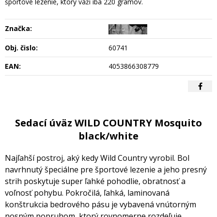
športové lezenie, ktorý váži iba 220 gramov.
Značka:
Obj. čislo:
60741
EAN:
4053866308779
Sedací úväz WILD COUNTRY Mosquito
black/white
Najľahší postroj, aký kedy Wild Country vyrobil. Bol
navrhnutý špeciálne pre športové lezenie a jeho presný
strih poskytuje super ľahké pohodlie, obratnosť a
voľnosť pohybu. Pokročilá, ľahká, laminovaná
konštrukcia bedrového pásu je vybavená vnútorným
nosným popruhom, ktorý rovnomerne rozdeľuje