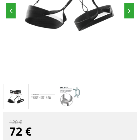
120 €
72
€