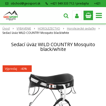
obchod@geosport.sk
+421 949 333 712 / predajňa
+421
915 962 766 / eshop
Úvod
VYBAVENIE
HOROLEZECTVO
Horolezecké sedačky
Sedací úväz WILD COUNTRY Mosquito black/white
Sedací úväz WILD COUNTRY Mosquito
black/white
Výpredaj
-40%