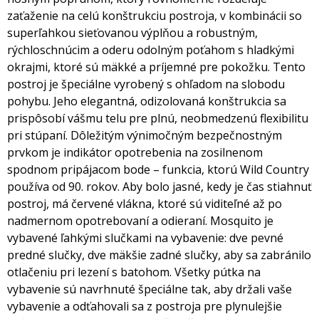
zaťaženie na celú konštrukciu postroja, v kombinácii so
superľahkou sieťovanou výplňou a robustným,
rýchloschnúcim a oderu odolným poťahom s hladkými
okrajmi, ktoré sú mäkké a príjemné pre pokožku. Tento
postroj je špeciálne vyrobený s ohľadom na slobodu
pohybu. Jeho elegantná, odizolovaná konštrukcia sa
prispôsobí vášmu telu pre plnú, neobmedzenú flexibilitu
pri stúpaní. Dôležitým výnimočným bezpečnostným
prvkom je indikátor opotrebenia na zosilnenom
spodnom pripájacom bode – funkcia, ktorú Wild Country
používa od 90. rokov. Aby bolo jasné, kedy je čas stiahnuť
postroj, má červené vlákna, ktoré sú viditeľné až po
nadmernom opotrebovaní a odieraní. Mosquito je
vybavené ľahkými slučkami na vybavenie: dve pevné
predné slučky, dve mäkšie zadné slučky, aby sa zabránilo
otlačeniu pri lezení s batohom. Všetky pútka na
vybavenie sú navrhnuté špeciálne tak, aby držali vaše
vybavenie a odťahovali sa z postroja pre plynulejšie