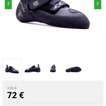
120 €
72
€