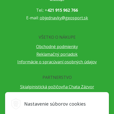
Tel.: +
421 915 962 766
E-mail:
objednavky@geosport.sk
VŠETKO O NÁKUPE
Obchodné podmienky
Reklamačný poriadok
Informácie o spracúvaní osobných údajov
PARTNERSTVO
Skialpinistická požičovňa Chata Zázvor
Po horách s TatryGuide
Cestovateľský festival Cestou necestou
Nastavenie súborov cookies
Peter Fraňo - ultra bežec