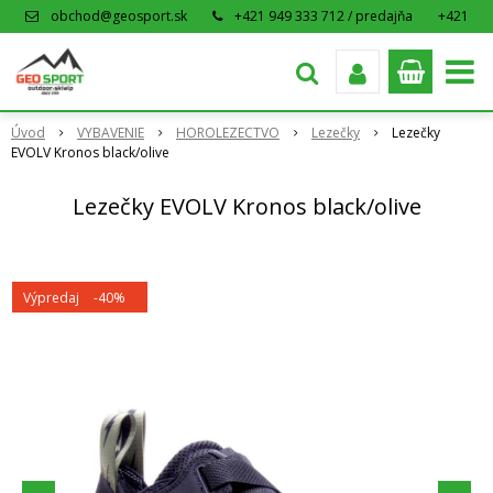
obchod@geosport.sk
+421 949 333 712 / predajňa
+421
915 962 766 / eshop
Úvod
VYBAVENIE
HOROLEZECTVO
Lezečky
Lezečky
EVOLV Kronos black/olive
Lezečky EVOLV Kronos black/olive
Výpredaj
-40%