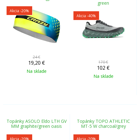
green
Akcia
-20%
Akcia
-40%
24 €
19,20
€
170 €
102
€
Na sklade
Na sklade
Topánky ASOLO Eldo LTH GV
Topánky TOPO ATHLETIC
MM graphite/green oasis
MT-5 W charcoal/grey
Akcia
-20%
Akcia
-20%