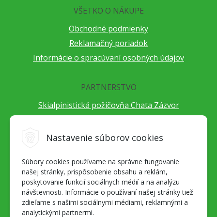
VŠETKO O NÁKUPE
Obchodné podmienky
Reklamačný poriadok
Informácie o spracúvaní osobných údajov
PARTNERSTVO
Skialpinistická požičovňa Chata Zázvor
Po horách s TatryGuide
Cestovateľský festival Cestou necestou
Nastavenie súborov cookies
Peter Fraňo - ultra bežec
Súbory cookies používame na správne fungovanie
Alpenverein Slovensko
našej stránky, prispôsobenie obsahu a reklám,
Hore-dole Derešom
poskytovanie funkcií sociálnych médií a na analýzu
Motorest Nemecká
návštevnosti. Informácie o používaní našej stránky tiež
zdieľame s našimi sociálnymi médiami, reklamnými a
Splav Hrona
analytickými partnermi.