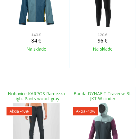
140 €
120 €
84
€
96
€
Na sklade
Na sklade
Nohavice KARPOS Ramezza
Bunda DYNAFIT Traverse 3L
Light Pants woodl.gray
JKT W cinder
Akcia
-40%
Akcia
-40%