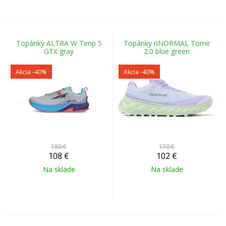
Topánky ALTRA W Timp 5
Topánky nNORMAL Tomir
GTX gray
2.0 blue green
Akcia
-40%
Akcia
-40%
180 €
170 €
108
€
102
€
Na sklade
Na sklade