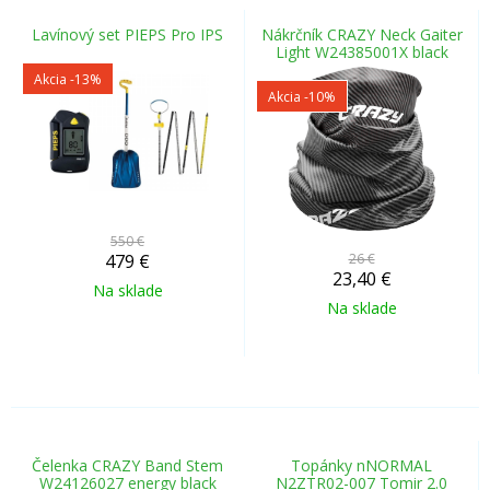
Lavínový set PIEPS Pro IPS
Nákrčník CRAZY Neck Gaiter
Light W24385001X black
Akcia
-13%
Akcia
-10%
550 €
479
€
26 €
23,40
€
Na sklade
Na sklade
Čelenka CRAZY Band Stem
Topánky nNORMAL
W24126027 energy black
N2ZTR02-007 Tomir 2.0