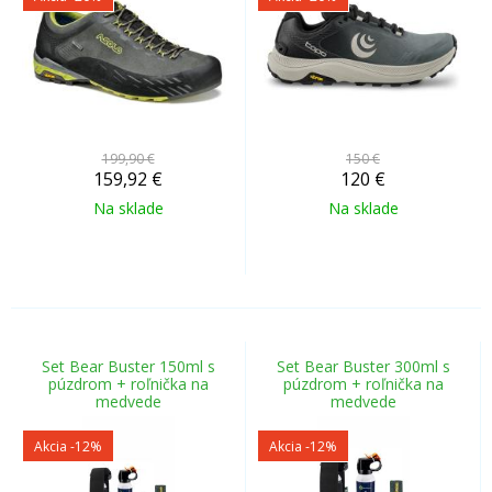
199,90 €
150 €
159,92
€
120
€
Na sklade
Na sklade
Set Bear Buster 150ml s
Set Bear Buster 300ml s
púzdrom + roľnička na
púzdrom + roľnička na
medvede
medvede
Akcia
-12%
Akcia
-12%