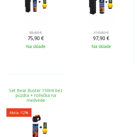
85,80 €
110,80 €
75,90
€
97,90
€
Na sklade
Na sklade
Set Bear Buster 150ml bez
púzdra + roľnička na
medvede
Akcia
-12%