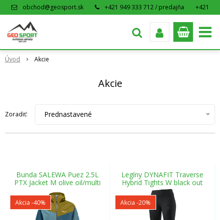
obchod@geosport.sk
+421 949 333 712 / predajňa
+421
915 962 766 / eshop
Úvod
Akcie
Akcie
Prednastavené
Zoradiť:
Bunda SALEWA Puez 2.5L
Legíny DYNAFIT Traverse
PTX Jacket M olive oil/multi
Hybrid Tights W black out
Akcia
-40%
Akcia
-20%