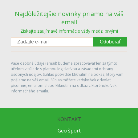
Najdôležitejšie novinky priamo na váš
email
Získajte zaujímavé informácie vždy medzi prvými
Odoberať
Vaše osobné údaje (email) budeme spracovávať len za týmto
účelom v súlade s platnou legislatívou a zásadami ochrany
osobných údajov. Súhlas potvrdíte kliknutím na odkaz, ktorý vám
pošleme na váš email. Súhlas môžete kedykoľvek odvolať
písomne, emailom alebo kliknutím na odkaz z ktoréhokoľvek
informačného emailu.
KONTAKT
Geo šport