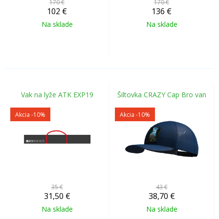
170 €
170 €
102
€
136
€
Na sklade
Na sklade
Vak na lyže ATK EXP19
Šiltovka CRAZY Cap Bro van
Akcia
-10%
Akcia
-10%
35 €
43 €
31,50
€
38,70
€
Na sklade
Na sklade