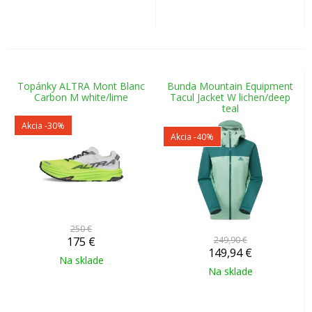
Topánky ALTRA Mont Blanc
Bunda Mountain Equipment
Carbon M white/lime
Tacul Jacket W lichen/deep
teal
Akcia
-30%
Akcia
-40%
250 €
175
€
249,90 €
149,94
€
Na sklade
Na sklade