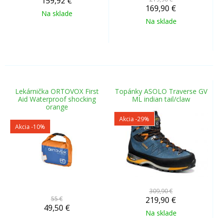
159,92
€
169,90
€
Na sklade
Na sklade
Lekárnička ORTOVOX First
Topánky ASOLO Traverse GV
Aid Waterproof shocking
ML indian tail/claw
orange
Akcia
-29%
Akcia
-10%
309,90 €
55 €
219,90
€
49,50
€
Na sklade