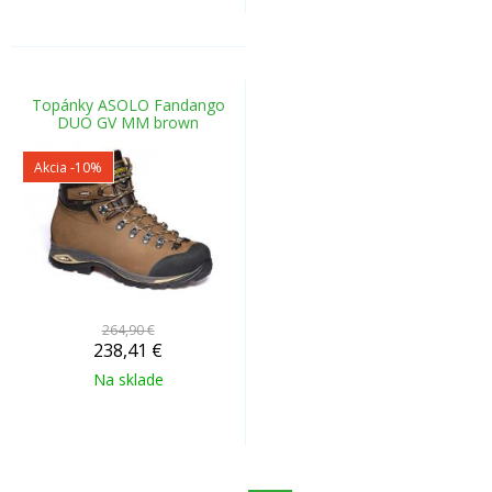
Topánky ASOLO Fandango
DUO GV MM brown
Akcia
-10%
264,90 €
238,41
€
Na sklade