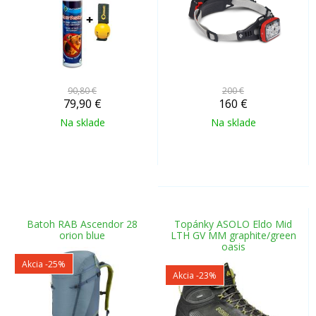
90,80 €
200 €
79,90
€
160
€
Na sklade
Na sklade
Batoh RAB Ascendor 28
Topánky ASOLO Eldo Mid
orion blue
LTH GV MM graphite/green
oasis
Akcia
-25%
Akcia
-23%