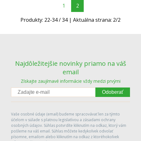
1
2
Produkty:
22
-
34
/
34
| Aktuálna strana:
2
/
2
Najdôležitejšie novinky priamo na váš
email
Získajte zaujímavé informácie vždy medzi prvými
Odoberať
Vaše osobné údaje (email) budeme spracovávať len za týmto
účelom v súlade s platnou legislatívou a zásadami ochrany
osobných údajov. Súhlas potvrdíte kliknutím na odkaz, ktorý vám
pošleme na váš email. Súhlas môžete kedykoľvek odvolať
písomne, emailom alebo kliknutím na odkaz z ktoréhokoľvek