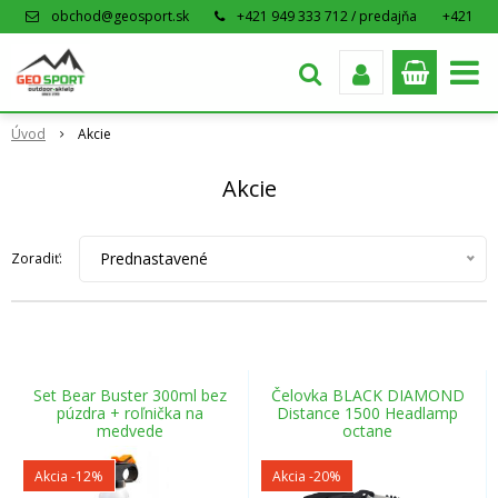
obchod@geosport.sk
+421 949 333 712 / predajňa
+421
915 962 766 / eshop
Úvod
Akcie
Akcie
Prednastavené
Zoradiť:
Set Bear Buster 300ml bez
Čelovka BLACK DIAMOND
púzdra + roľnička na
Distance 1500 Headlamp
medvede
octane
Akcia
-12%
Akcia
-20%