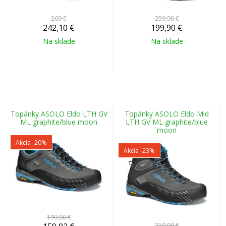
269 €
259,90 €
242,10
€
199,90
€
Na sklade
Na sklade
Topánky ASOLO Eldo LTH GV
Topánky ASOLO Eldo Mid
ML graphite/blue moon
LTH GV ML graphite/blue
moon
Akcia
-20%
Akcia
-23%
199,90 €
219,90 €