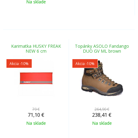
Na sklade
Karimatka HUSKY FREAK
Topánky ASOLO Fandango
NEW 6 cm
DUO GV ML brown
Akcia
-10%
Akcia
-10%
79 €
264,90 €
71,10
€
238,41
€
Na sklade
Na sklade