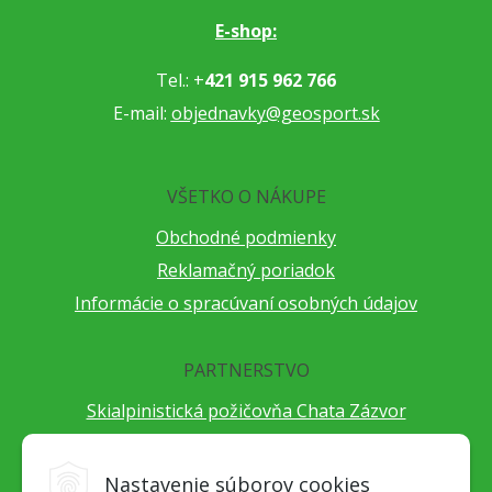
E-shop:
Tel.: +
421 915 962 766
E-mail:
objednavky@geosport.sk
VŠETKO O NÁKUPE
Obchodné podmienky
Reklamačný poriadok
Informácie o spracúvaní osobných údajov
PARTNERSTVO
Skialpinistická požičovňa Chata Zázvor
Po horách s TatryGuide
Cestovateľský festival Cestou necestou
Nastavenie súborov cookies