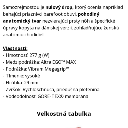
Samozrejmosťou je
nulový drop,
ktorý ocenia napríklad
behajúci priaznivci barefoot obuvi,
pohodlný
anatomický tvar
nezvierajúci prsty nôh a špecifické
úpravy kopyta na dámskej verzii, zohľadňujúce ženskú
anatómiu chodidiel.
Vlastnosti:
- Hmotnosť: 277 g (W)
- Medzipodrážka: Altra EGO™ MAX
- Podrážka: Vibram Megagrip™
- Tlmenie: vysoké
- Hrúbka: 29 mm
- Zvršok: Rýchloschnúca, priedušná pletenina
- Vodeodolnosť: GORE-TEX® membrána
Veľkostná tabuľka