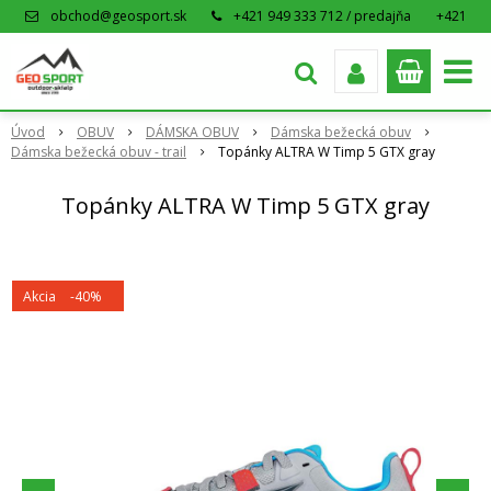
obchod@geosport.sk
+421 949 333 712 / predajňa
+421
915 962 766 / eshop
Úvod
OBUV
DÁMSKA OBUV
Dámska bežecká obuv
Dámska bežecká obuv - trail
Topánky ALTRA W Timp 5 GTX gray
Topánky ALTRA W Timp 5 GTX gray
Akcia
-40%