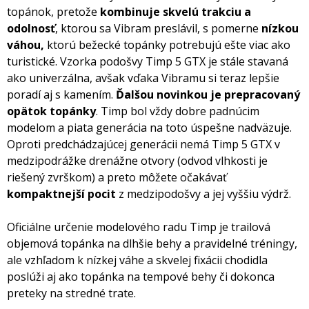
topánok, pretože
kombinuje skvelú trakciu a
odolnosť
, ktorou sa Vibram preslávil, s pomerne
nízkou
váhou,
ktorú bežecké topánky potrebujú ešte viac ako
turistické. Vzorka podošvy Timp 5 GTX je stále stavaná
ako univerzálna, avšak vďaka Vibramu si teraz lepšie
poradí aj s kamením.
Ďalšou novinkou je prepracovaný
opätok topánky
. Timp bol vždy dobre padnúcim
modelom a piata generácia na toto úspešne nadväzuje.
Oproti predchádzajúcej generácii nemá Timp 5 GTX v
medzipodrážke drenážne otvory (odvod vlhkosti je
riešený zvrškom) a preto môžete očakávať
kompaktnejší pocit
z medzipodošvy a jej vyššiu výdrž.
Oficiálne určenie modelového radu Timp je trailová
objemová topánka na dlhšie behy a pravidelné tréningy,
ale vzhľadom k nízkej váhe a skvelej fixácii chodidla
poslúži aj ako topánka na tempové behy či dokonca
preteky na stredné trate.