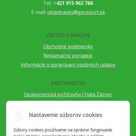
Tel.: +
421 915 962 766
E-mail:
objednavky@geosport.sk
VŠETKO O NÁKUPE
Obchodné podmienky
Reklamačný poriadok
Informácie o spracúvaní osobných údajov
PARTNERSTVO
Skialpinistická požičovňa Chata Zázvor
Po horách s TatryGuide
Cestovateľský festival Cestou necestou
Nastavenie súborov cookies
Peter Fraňo - ultra bežec
Súbory cookies používame na správne fungovanie
Alpenverein Slovensko