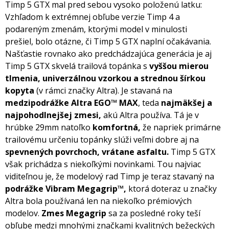
Timp 5 GTX mal pred sebou vysoko položenú latku:
Vzhľadom k extrémnej obľube verzie Timp 4 a
podareným zmenám, ktorými model v minulosti
prešiel, bolo otázne, či Timp 5 GTX naplní očakávania.
Našťastie rovnako ako predchádzajúca generácia je aj
Timp 5 GTX skvelá trailová topánka s
vyššou mierou
tlmenia, univerzálnou vzorkou a strednou šírkou
kopyta
(v rámci značky Altra). Je stavaná na
medzipodrážke Altra EGO™ MAX
, teda
najmäkšej a
najpohodlnejšej zmesi,
akú Altra používa. Tá je v
hrúbke 29mm natoľko
komfortná,
že napriek primárne
trailovému určeniu topánky slúži veľmi dobre aj na
spevnených povrchoch, vrátane asfaltu.
Timp 5 GTX
však prichádza s niekoľkými novinkami. Tou najviac
viditeľnou je, že modelový rad Timp je teraz stavaný na
podrážke Vibram Megagrip™,
ktorá doteraz u značky
Altra bola používaná len na niekoľko prémiových
modelov.
Zmes Megagrip
sa za posledné roky teší
obľube medzi mnohými značkami kvalitných bežeckých