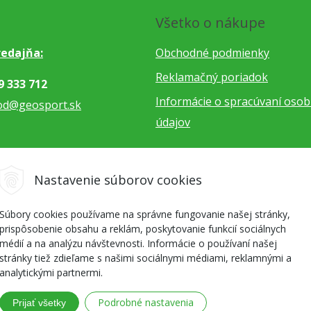
Všetko o nákupe
edajňa:
Obchodné podmienky
Reklamačný poriadok
9 333 712
Informácie o spracúvaní oso
od@geosport.sk
údajov
5 962 766
Nastavenie súborov cookies
dnavky@geosport.sk
Súbory cookies používame na správne fungovanie našej stránky,
prispôsobenie obsahu a reklám, poskytovanie funkcií sociálnych
médií a na analýzu návštevnosti. Informácie o používaní našej
stránky tiež zdieľame s našimi sociálnymi médiami, reklamnými a
analytickými partnermi.
Podrobné nastavenia
Prijať všetky