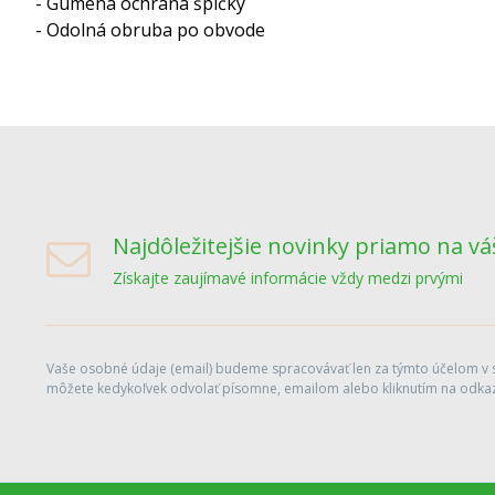
- Gumená ochrana špičky
- Odolná obruba po obvode
Najdôležitejšie novinky priamo na vá
Získajte zaujímavé informácie vždy medzi prvými
Vaše osobné údaje (email) budeme spracovávať len za týmto účelom v sú
môžete kedykoľvek odvolať písomne, emailom alebo kliknutím na odkaz