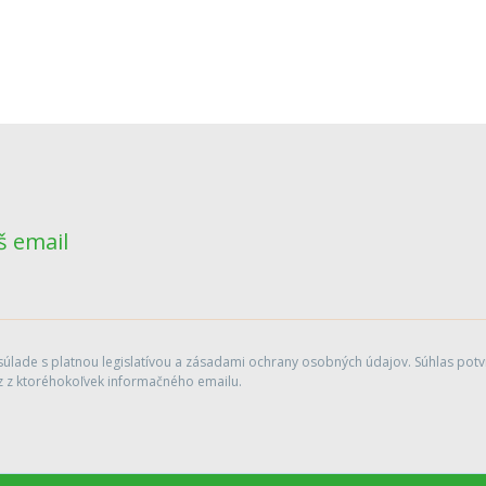
š email
lade s platnou legislatívou a zásadami ochrany osobných údajov. Súhlas potvr
 z ktoréhokoľvek informačného emailu.