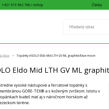
+421 915 962 766 / eshop
Články
ká obuv
Topánky ASOLO Eldo Mid LTH GV ML graphite/blue moon
LO Eldo Mid LTH GV ML graphi
Stredne vysoké nástupové a ferratové topánky s
membránou GORE-TEX® a s koženým zvrškom. Istotu v
topánkach budeš mať aj v náročnom horskom až
lezeckom teréne.