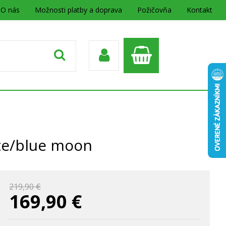
O nás
Možnosti platby a doprava
Požičovňa
Kontakt
te/blue moon
219,90 €
169,90
€