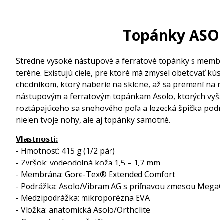
Topánky ASO
Stredne vysoké nástupové a ferratové topánky s mem
teréne. Existujú ciele, pre ktoré má zmysel obetovať k
chodníkom, ktorý naberie na sklone, až sa premení na rýd
nástupovým a ferratovým topánkam Asolo, ktorých vyš
roztápajúceho sa snehového poľa a lezecká špička po
nielen tvoje nohy, ale aj topánky samotné.
Vlastnosti:
- Hmotnosť: 415 g (1/2 pár)
- Zvršok: vodeodolná koža 1,5 – 1,7 mm
- Membrána: Gore-Tex® Extended Comfort
- Podrážka: Asolo/Vibram AG s priľnavou zmesou Mega
- Medzipodrážka: mikroporézna EVA
- Vložka: anatomická Asolo/Ortholite