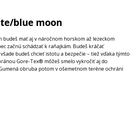
te/blue moon
h budeš mať aj v náročnom horskom až lezeckom
ôbec začnú schádzať k raňajkám. Budeš kráčať
A všade budeš chcieť istotu a bezpečie – tiež vďaka týmto
bránou Gore-Tex® môžeš smelo vykročiť aj do
ky. Gumená obruba potom v ošemetnom teréne ochráni