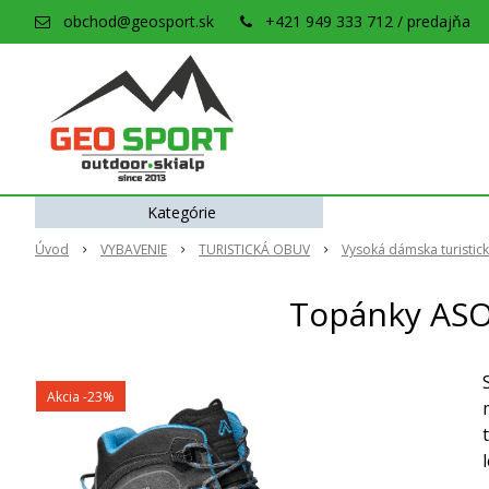
obchod@geosport.sk
+421 949 333 712 / predajňa
Kategórie
Úvod
VYBAVENIE
TURISTICKÁ OBUV
Vysoká dámska turistic
Topánky ASO
Akcia
-23%