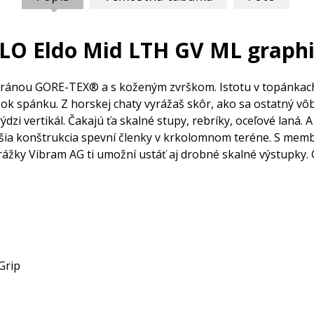
LO Eldo Mid LTH GV ML graphi
bránou GORE-TEX® a s koženým zvrškom. Istotu v topánkac
úsok spánku. Z horskej chaty vyrážaš skôr, ako sa ostatný v
zi vertikál. Čakajú ťa skalné stupy, rebríky, oceľové laná. 
šia konštrukcia spevní členky v krkolomnom teréne. S mem
drážky Vibram AG ti umožní ustáť aj drobné skalné výstup
Grip