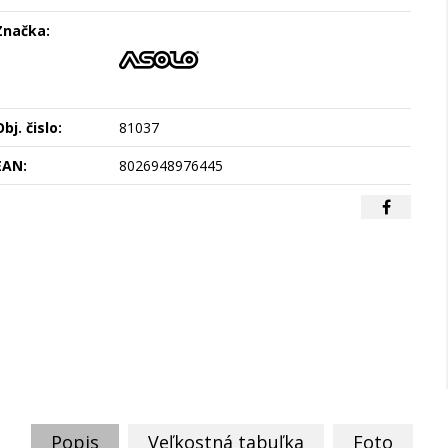
Značka:
bj. čislo:
81037
EAN:
8026948976445
Popis
Veľkostná tabuľka
Foto