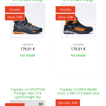
Novinka
Novinka
Zľava -10%
Zľava -10%
199,90 €
199,90 €
179,91
€
179,91
€
Na sklade
Na sklade
Topánky LA SPORTIVA
Topánky SCARPA Ribelle
Prodigio Hike GTX
Cross 2 Mid GTX black-olive
cypress/night sky
Výpredaj
-40%