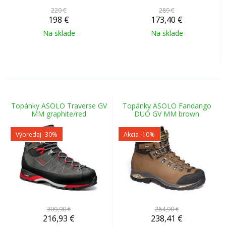
220 €
289 €
198
€
173,40
€
Na sklade
Na sklade
Topánky ASOLO Traverse GV
Topánky ASOLO Fandango
MM graphite/red
DUO GV MM brown
Výpredaj
-30%
Akcia
-10%
309,90 €
264,90 €
216,93
€
238,41
€