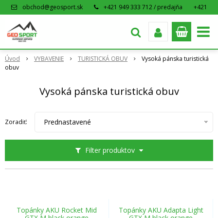
obchod@geosport.sk
+421 949 333 712 / predajňa
+421
915 962 766 / eshop
Úvod
VYBAVENIE
TURISTICKÁ OBUV
Vysoká pánska turistická
obuv
Vysoká pánska turistická obuv
Prednastavené
Zoradiť:
Filter produktov
Topánky AKU Rocket Mid
Topánky AKU Adapta Light
GTX M black orange
GTX M black orange