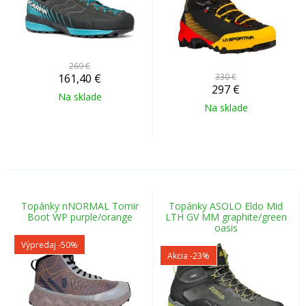
269 €
161,40
€
330 €
297
€
Na sklade
Na sklade
Topánky nNORMAL Tomir
Topánky ASOLO Eldo Mid
Boot WP purple/orange
LTH GV MM graphite/green
oasis
Výpredaj
-50%
Akcia
-23%