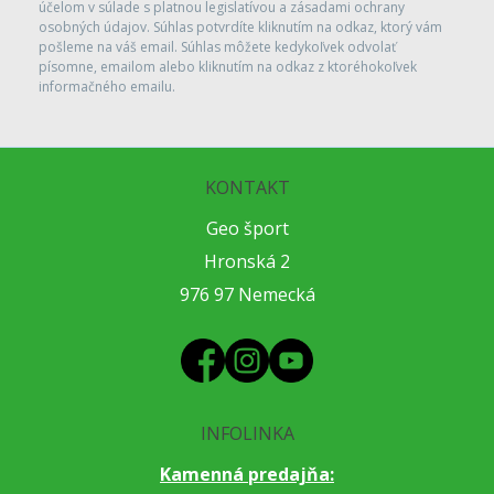
účelom v súlade s platnou legislatívou a zásadami ochrany
osobných údajov. Súhlas potvrdíte kliknutím na odkaz, ktorý vám
pošleme na váš email. Súhlas môžete kedykoľvek odvolať
písomne, emailom alebo kliknutím na odkaz z ktoréhokoľvek
informačného emailu.
KONTAKT
Geo šport
Hronská 2
976 97 Nemecká
INFOLINKA
Kamenná predajňa: