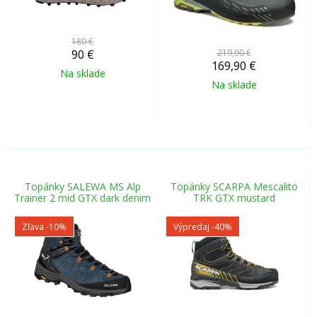
180 €
90
€
219,90 €
169,90
€
Na sklade
Na sklade
Topánky SALEWA MS Alp
Topánky SCARPA Mescalito
Trainer 2 mid GTX dark denim
TRK GTX mustard
Zľava -10%
Výpredaj
-40%