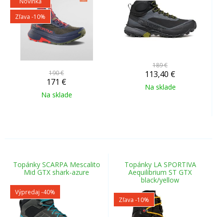
Novinka
Zľava -10%
189 €
190 €
113,40
€
171
€
Na sklade
Na sklade
Topánky SCARPA Mescalito
Topánky LA SPORTIVA
Mid GTX shark-azure
Aequilibrium ST GTX
black/yellow
Výpredaj
-40%
Zľava -10%