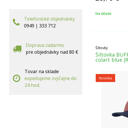
Na sklade
Telefonické objednávky
0949 | 333 712
Doprava zadarmo
Šiltovky
pre objednávky nad 80 €
Šiltovka BUF
colart blue J
Tovar na sklade
expedujeme zvyčajne do
Novinka
24 hod.