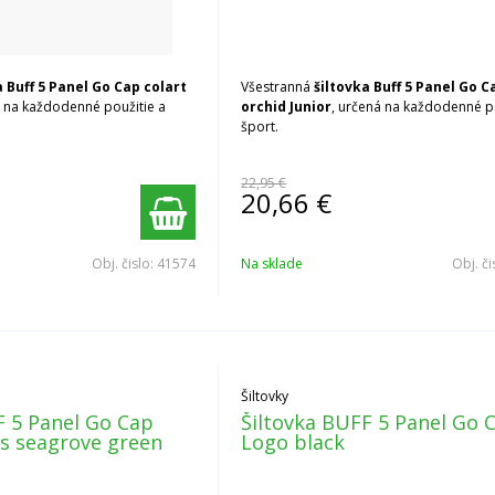
a Buff 5 Panel Go Cap
colart
Všestranná
šiltovka Buff 5 Panel Go C
á na každodenné použitie a
orchid Junior
, určená na každodenné p
šport.
22,95 €
20,66
€
Obj. čislo:
41574
Na sklade
Obj. či
Šiltovky
F 5 Panel Go Cap
Šiltovka BUFF 5 Panel Go 
 seagrove green
Logo black