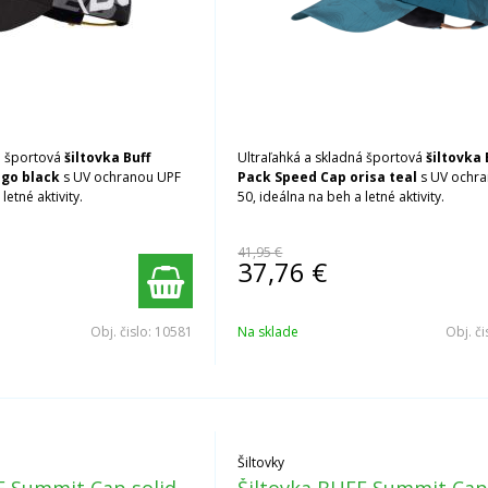
á športová
šiltovka Buff
Ultraľahká a skladná športová
šiltovka 
ogo black
s UV ochranou UPF
Pack Speed Cap orisa teal
s UV ochr
letné aktivity.
50, ideálna na beh a letné aktivity.
41,95 €
37,76
€
Obj. čislo:
10581
Na sklade
Obj. či
Šiltovky