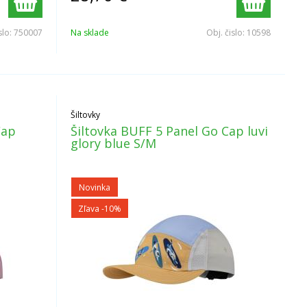
slo:
750007
Na sklade
Obj. čislo:
10598
Šiltovky
Cap
Šiltovka BUFF 5 Panel Go Cap luvi
glory blue S/M
Novinka
Zľava -10%