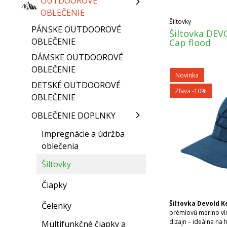
OUTDOOROVÉ
OBLEČENIE
Šiltovky
PÁNSKE OUTDOOROVÉ
Šiltovka DEV
OBLEČENIE
Cap flood
DÁMSKE OUTDOOROVÉ
OBLEČENIE
Novinka
DETSKÉ OUTDOOROVÉ
Zľava -10%
OBLEČENIE
OBLEČENIE DOPLNKY
Impregnácie a údržba
oblečenia
Šiltovky
Čiapky
Šiltovka Devold K
Čelenky
prémiovú merino vl
dizajn – ideálna na
Multifunkčné čiapky a