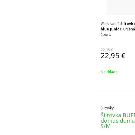
Všestranná
šiltovk
blue Junior
, určen
šport.
22,95 €
22,95
€
Na sklade
Šiltovky
Šiltovka BUF
domus domus
S/M