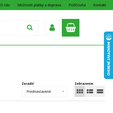
O nás
Možnosti platby a doprava
Požičovňa
Kontakt
Zoradiť:
Zobrazenie:
Prednastavené