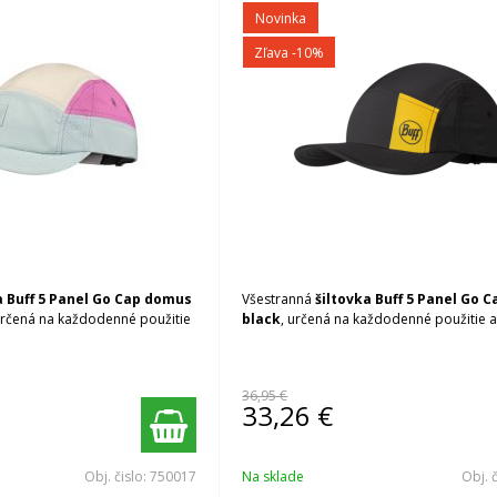
Novinka
Zľava -10%
a Buff 5 Panel Go Cap
domus
Všestranná
šiltovka Buff 5 Panel Go C
určená na každodenné použitie
black
, určená na každodenné použitie a
36,95 €
33,26
€
Obj. čislo:
750017
Na sklade
Obj. 