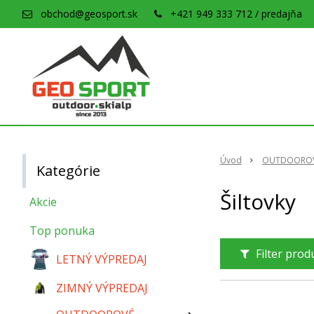
obchod@geosport.sk
+421 949 333 712 / predajňa
Úvod
OUTDOOROV
Kategórie
Šiltovky
Akcie
Top ponuka
Filter pro
LETNÝ VÝPREDAJ
ZIMNÝ VÝPREDAJ