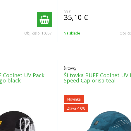
39 €
35,10
€
Obj. čislo:
10357
Na sklade
Obj. či
Šiltovky
F Coolnet UV Pack
Šiltovka BUFF Coolnet UV 
go black
Speed Cap orisa teal
Novinka
Zľava -10%