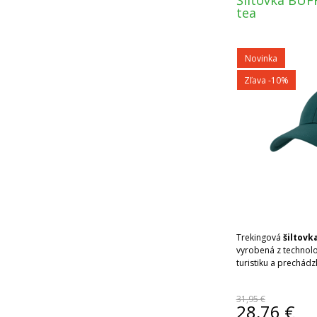
Šiltovka BUF
tea
Novinka
Zľava -10%
Trekingová
šiltovka
vyrobená z technolo
turistiku a prechádz
31,95 €
28,76
€