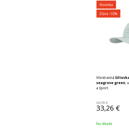
Novinka
Zľava -10%
Všestranná
šiltovk
seagrove green
, 
a šport.
36,95 €
33,26
€
Na sklade