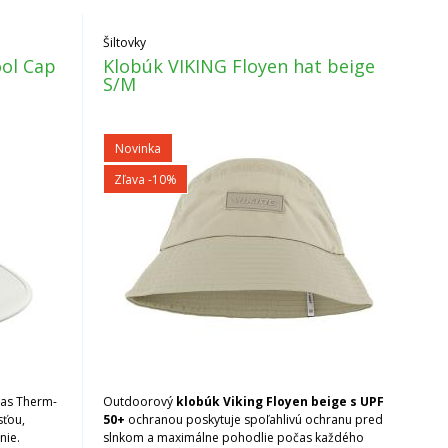
Šiltovky
ool Cap
Klobúk VIKING Floyen hat beige
S/M
Novinka
Zľava -10%
das Therm-
Outdoorový
klobúk Viking Floyen beige s UPF
sťou,
50+
ochranou poskytuje spoľahlivú ochranu pred
nie.
slnkom a maximálne pohodlie počas každého