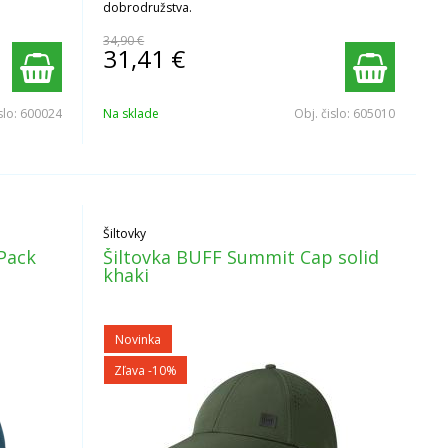
dobrodružstva.
34,90 €
31,41
€
slo:
600024
Na sklade
Obj. čislo:
605010
Šiltovky
Pack
Šiltovka BUFF Summit Cap solid
khaki
Novinka
Zľava -10%