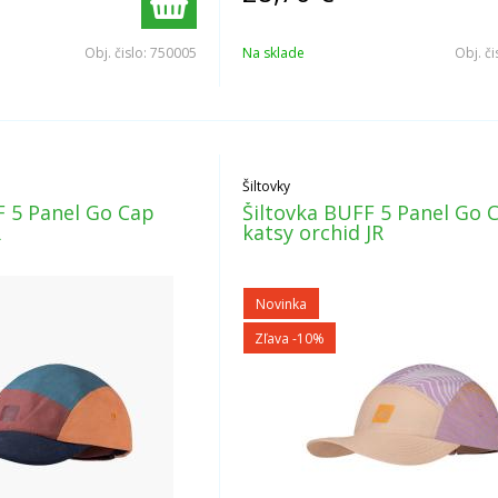
Obj. čislo:
750005
Na sklade
Obj. či
Šiltovky
F 5 Panel Go Cap
Šiltovka BUFF 5 Panel Go 
R
katsy orchid JR
Novinka
Zľava -10%