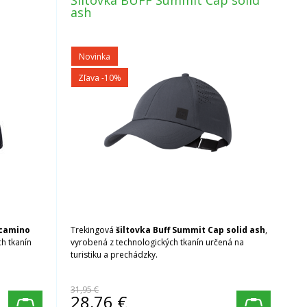
p
Šiltovka BUFF Summit Cap solid
ash
Novinka
Zľava -10%
 camino
Trekingová
šiltovka Buff Summit Cap solid ash
,
ch tkanín
vyrobená z technologických tkanín určená na
turistiku a prechádzky.
31,95 €
28,76
€