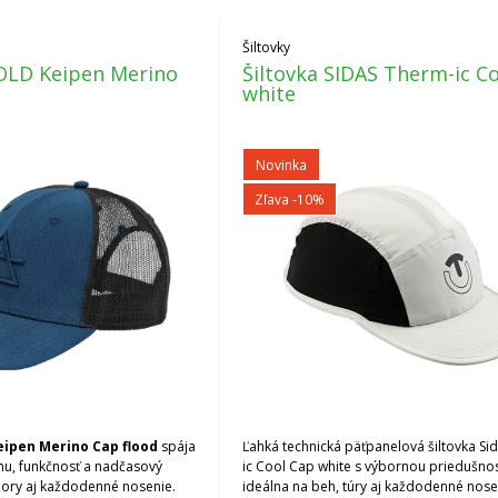
Šiltovky
OLD Keipen Merino
Šiltovka SIDAS Therm-ic C
white
Novinka
Zľava -10%
eipen Merino Cap flood
spája
Ľahká technická päťpanelová šiltovka Si
nu, funkčnosť a nadčasový
ic Cool Cap white s výbornou priedušno
 hory aj každodenné nosenie.
ideálna na beh, túry aj každodenné nose