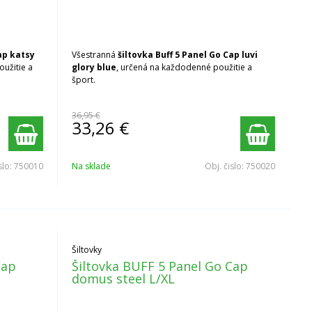
ap
katsy
Všestranná
šiltovka Buff 5 Panel Go Cap
luvi
oužitie a
glory blue
, určená na každodenné použitie a
šport.
36,95 €
33,26
€
slo:
750010
Na sklade
Obj. čislo:
750020
Šiltovky
Cap
Šiltovka BUFF 5 Panel Go Cap
domus steel L/XL