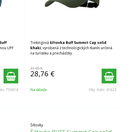
Buff
Trekingová
šiltovka Buff Summit Cap solid
anou UPF
khaki
, vyrobená z technologických tkanín určená
na turistiku a prechádzky.
31,95 €
28,76
€
slo:
750018
Na sklade
Obj. čislo:
41623
Šiltovky