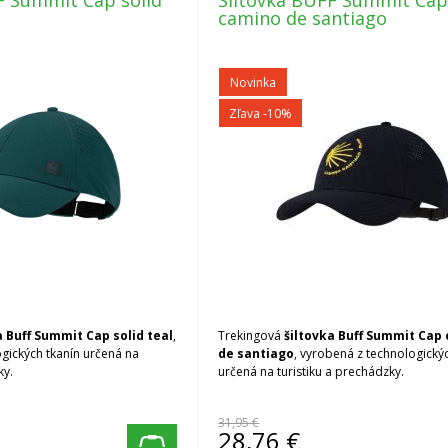
F Summit Cap solid
Šiltovka BUFF Summit Ca
camino de santiago
Novinka
Zľava -10%
 Buff Summit Cap solid teal
,
Trekingová
šiltovka Buff Summit Cap
gických tkanín určená na
de santiago
, vyrobená z technologický
ky.
určená na turistiku a prechádzky.
31,95 €
28,76
€