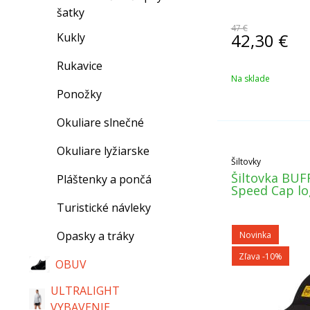
šatky
47 €
42,30
€
Kukly
Rukavice
Na sklade
Ponožky
Okuliare slnečné
Okuliare lyžiarske
Šiltovky
Šiltovka BUF
Pláštenky a pončá
Speed Cap lo
Turistické návleky
Opasky a tráky
Novinka
Zľava -10%
OBUV
ULTRALIGHT
VYBAVENIE