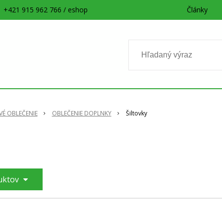
+421 915 962 766 / eshop
Články
É OBLEČENIE
OBLEČENIE DOPLNKY
Šiltovky
duktov