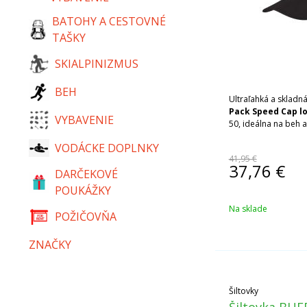
BATOHY A CESTOVNÉ
TAŠKY
SKIALPINIZMUS
BEH
Ultraľahká a skladn
Pack Speed Cap l
VYBAVENIE
50, ideálna na beh a 
VODÁCKE DOPLNKY
41,95 €
37,76
€
DARČEKOVÉ
POUKÁŽKY
Na sklade
POŽIČOVŇA
ZNAČKY
Šiltovky