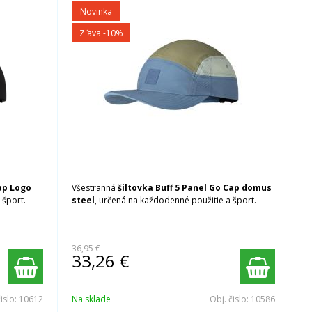
Novinka
Zľava -10%
ap
Logo
Všestranná
šiltovka Buff 5 Panel Go Cap
domus
 šport.
steel
, určená na každodenné použitie a šport.
36,95 €
33,26
€
čislo:
10612
Na sklade
Obj. čislo:
10586