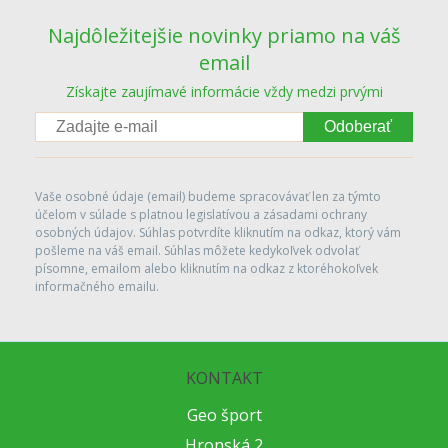
Najdôležitejšie novinky priamo na váš
email
Získajte zaujímavé informácie vždy medzi prvými
Odoberať
Vaše osobné údaje (email) budeme spracovávať len za týmto
účelom v súlade s platnou legislatívou a zásadami ochrany
osobných údajov. Súhlas potvrdíte kliknutím na odkaz, ktorý vám
pošleme na váš email. Súhlas môžete kedykoľvek odvolať
písomne, emailom alebo kliknutím na odkaz z ktoréhokoľvek
informačného emailu.
KONTAKT
Geo šport
Hronská 2