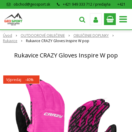
obchod@geosport.sk
+421 949 333 712 / predajňa
+421
915 962 766 / eshop
Úvod
OUTDOOROVÉ OBLEČENIE
OBLEČENIE DOPLNKY
Rukavice
Rukavice CRAZY Gloves Inspire W pop
Rukavice CRAZY Gloves Inspire W pop
Výpredaj
-40%