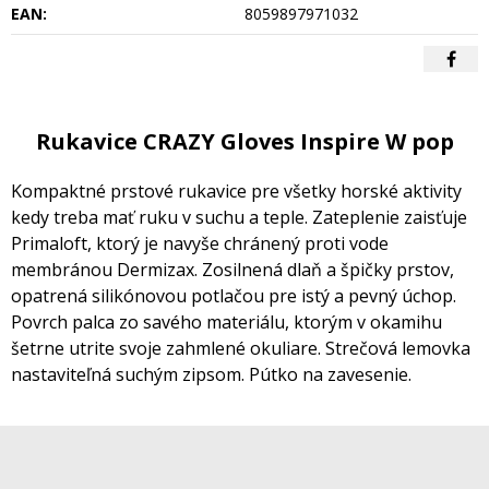
EAN:
8059897971032
Rukavice CRAZY Gloves Inspire W pop
Kompaktné prstové rukavice pre všetky horské aktivity
kedy treba mať ruku v suchu a teple. Zateplenie zaisťuje
Primaloft, ktorý je navyše chránený proti vode
membránou Dermizax. Zosilnená dlaň a špičky prstov,
opatrená silikónovou potlačou pre istý a pevný úchop.
Povrch palca zo savého materiálu, ktorým v okamihu
šetrne utrite svoje zahmlené okuliare. Strečová lemovka
nastaviteľná suchým zipsom. Pútko na zavesenie.