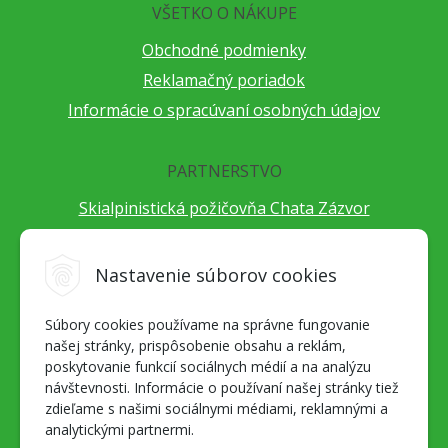
VŠETKO O NÁKUPE
Obchodné podmienky
Reklamačný poriadok
Informácie o spracúvaní osobných údajov
PARTNERSTVO
Skialpinistická požičovňa Chata Zázvor
Po horách s TatryGuide
Cestovateľský festival Cestou necestou
Nastavenie súborov cookies
Peter Fraňo - ultra bežec
Súbory cookies používame na správne fungovanie
Alpenverein Slovensko
našej stránky, prispôsobenie obsahu a reklám,
Hore-dole Derešom
poskytovanie funkcií sociálnych médií a na analýzu
Motorest Nemecká
návštevnosti. Informácie o používaní našej stránky tiež
zdieľame s našimi sociálnymi médiami, reklamnými a
Splav Hrona
analytickými partnermi.