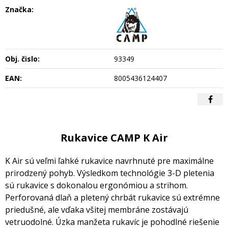
Značka:
Obj. čislo:
93349
EAN:
8005436124407
Rukavice CAMP K Air
K Air sú veľmi ľahké rukavice navrhnuté pre maximálne
prirodzený pohyb. Výsledkom technológie 3-D pletenia
sú rukavice s dokonalou ergonómiou a strihom.
Perforovaná dlaň a pletený chrbát rukavice sú extrémne
priedušné, ale vďaka všitej membráne zostávajú
vetruodolné. Úzka manžeta rukavíc je pohodlné riešenie