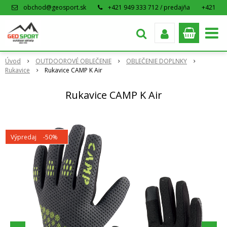
obchod@geosport.sk
+421 949 333 712 / predajňa
+421
915 962 766 / eshop
Úvod
OUTDOOROVÉ OBLEČENIE
OBLEČENIE DOPLNKY
Rukavice
Rukavice CAMP K Air
Rukavice CAMP K Air
Výpredaj
-50%