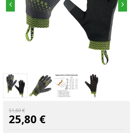
51,60 €
25,80
€