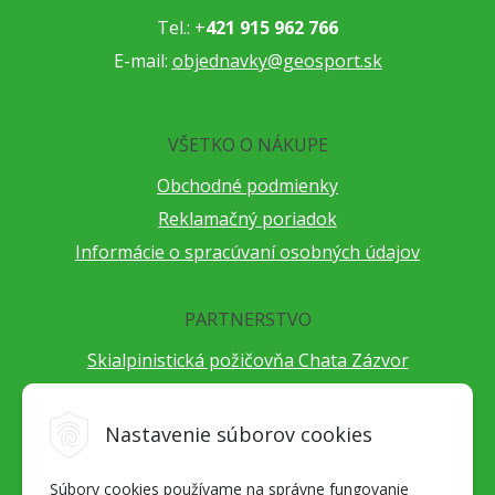
Tel.: +
421 915 962 766
E-mail:
objednavky@geosport.sk
VŠETKO O NÁKUPE
Obchodné podmienky
Reklamačný poriadok
Informácie o spracúvaní osobných údajov
PARTNERSTVO
Skialpinistická požičovňa Chata Zázvor
Po horách s TatryGuide
Cestovateľský festival Cestou necestou
Nastavenie súborov cookies
Peter Fraňo - ultra bežec
Súbory cookies používame na správne fungovanie
Alpenverein Slovensko