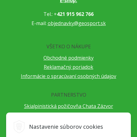
E-shop:
Tel.: +
421 915 962 766
E-mail:
objednavky@geosport.sk
VŠETKO O NÁKUPE
Obchodné podmienky
Reklamačný poriadok
Informácie o spracúvaní osobných údajov
PARTNERSTVO
Skialpinistická požičovňa Chata Zázvor
Po horách s TatryGuide
Cestovateľský festival Cestou necestou
Nastavenie súborov cookies
Peter Fraňo - ultra bežec