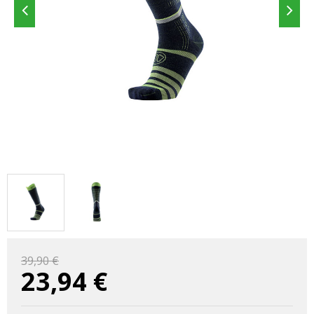
39,90 €
23,94
€