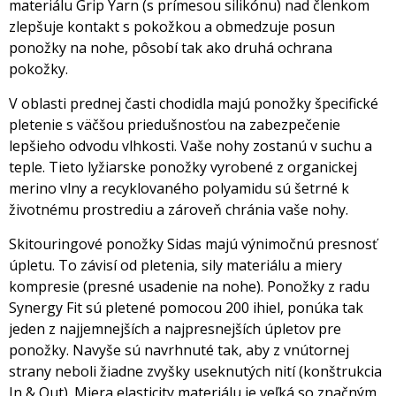
materiálu Grip Yarn (s prímesou silikónu) nad členkom
zlepšuje kontakt s pokožkou a obmedzuje posun
ponožky na nohe, pôsobí tak ako druhá ochrana
pokožky.
V oblasti prednej časti chodidla majú ponožky špecifické
pletenie s väčšou priedušnosťou na zabezpečenie
lepšieho odvodu vlhkosti. Vaše nohy zostanú v suchu a
teple. Tieto lyžiarske ponožky vyrobené z organickej
merino vlny a recyklovaného polyamidu sú šetrné k
životnému prostrediu a zároveň chránia vaše nohy.
Skitouringové ponožky Sidas majú výnimočnú presnosť
úpletu. To závisí od pletenia, sily materiálu a miery
kompresie (presné usadenie na nohe). Ponožky z radu
Synergy Fit sú pletené pomocou 200 ihiel, ponúka tak
jeden z najjemnejších a najpresnejších úpletov pre
ponožky. Navyše sú navrhnuté tak, aby z vnútornej
strany neboli žiadne zvyšky useknutých nití (konštrukcia
In & Out). Miera elasticity materiálu je veľká so značným