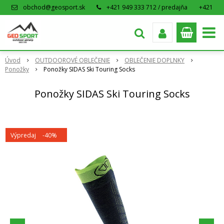
obchod@geosport.sk
+421 949 333 712 / predajňa
+421
915 962 766 / eshop
Úvod
OUTDOOROVÉ OBLEČENIE
OBLEČENIE DOPLNKY
Ponožky
Ponožky SIDAS Ski Touring Socks
Ponožky SIDAS Ski Touring Socks
Výpredaj
-40%