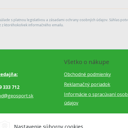
lade s platnou legislatívou a zásadami ochrany osobných údajov. Súhlas potvr
 z ktoréhokoľvek informačného emailu.
Všetko o nákupe
edajňa:
Obchodné podmienky
Reklamačný poriadok
9 333 712
Informácie o spracúvaní oso
od@geosport.sk
údajov
5 962 766
Nastavenie súborov cookies