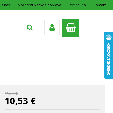
O nás
Možnosti platby a doprava
Požičovňa
Kontakt
11,70 €
10,53
€