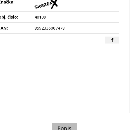
Značka:
bj. čislo:
40109
EAN:
8592336007478
Popis