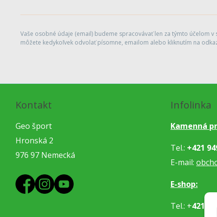
Vaše osobné údaje (email) budeme spracovávať len za týmto účelom v sú
môžete kedykoľvek odvolať písomne, emailom alebo kliknutím na odkaz
Kontakt
Infolinka
Geo šport
Kamenná pr
Hronská 2
Tel.:
+421 94
976 97 Nemecká
E-mail:
obch
E-shop:
Tel.: +
421 91