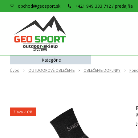
obchod@geosport.sk
+421 949 333 712 / predajňa
Kategórie
Úvod
OUTDOOROVÉ OBLEČENIE
OBLEČENIE DOPLNKY
Pono
Zľava -10%