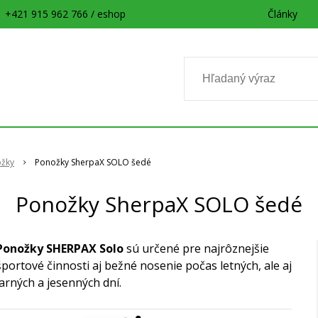
+421 915 962 766 / eshop
Články
žky
Ponožky SherpaX SOLO šedé
Ponožky SherpaX SOLO šedé
Ponožky SHERPAX Solo
sú určené pre najrôznejšie
športové činnosti aj bežné nosenie počas letných, ale aj
jarných a jesenných dní.