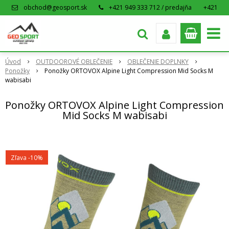
obchod@geosport.sk
+421 949 333 712 / predajňa
+421
915 962 766 / eshop
Úvod
OUTDOOROVÉ OBLEČENIE
OBLEČENIE DOPLNKY
Ponožky
Ponožky ORTOVOX Alpine Light Compression Mid Socks M
wabisabi
Ponožky ORTOVOX Alpine Light Compression
Mid Socks M wabisabi
Zľava -10%