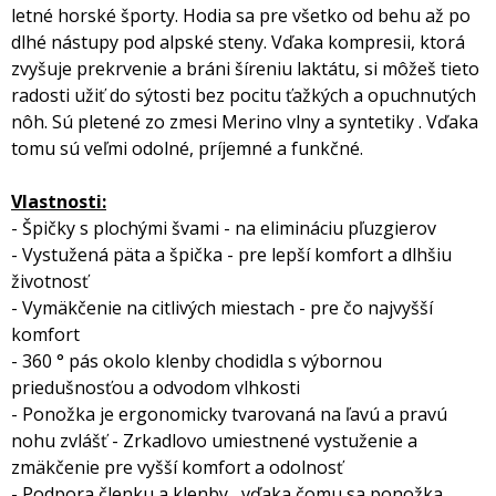
letné horské športy. Hodia sa pre všetko od behu až po
dlhé nástupy pod alpské steny. Vďaka kompresii, ktorá
zvyšuje prekrvenie a bráni šíreniu laktátu, si môžeš tieto
radosti užiť do sýtosti bez pocitu ťažkých a opuchnutých
nôh. Sú pletené zo zmesi Merino vlny a syntetiky . Vďaka
tomu sú veľmi odolné, príjemné a funkčné.
Vlastnosti:
- Špičky s plochými švami - na elimináciu pľuzgierov
- Vystužená päta a špička - pre lepší komfort a dlhšiu
životnosť
- Vymäkčenie na citlivých miestach - pre čo najvyšší
komfort
- 360 ° pás okolo klenby chodidla s výbornou
priedušnosťou a odvodom vlhkosti
- Ponožka je ergonomicky tvarovaná na ľavú a pravú
nohu zvlášť - Zrkadlovo umiestnené vystuženie a
zmäkčenie pre vyšší komfort a odolnosť
- Podpora členku a klenby , vďaka čomu sa ponožka