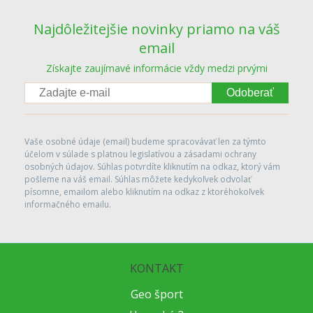
Najdôležitejšie novinky priamo na váš
email
Získajte zaujímavé informácie vždy medzi prvými
Odoberať
Vaše osobné údaje (email) budeme spracovávať len za týmto
účelom v súlade s platnou legislatívou a zásadami ochrany
osobných údajov. Súhlas potvrdíte kliknutím na odkaz, ktorý vám
pošleme na váš email. Súhlas môžete kedykoľvek odvolať
písomne, emailom alebo kliknutím na odkaz z ktoréhokoľvek
informačného emailu.
KONTAKT
Geo šport