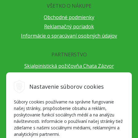
VŠETKO O NÁKUPE
Obchodné podmienky
Reklamačný poriadok
Informácie o spracúvaní osobných údajov
PARTNERSTVO
Skialpinistická požičovňa Chata Zázvor
Po horách s TatryGuide
Cestovateľský festival Cestou necestou
Nastavenie súborov cookies
Peter Fraňo - ultra bežec
Súbory cookies používame na správne fungovanie
Alpenverein Slovensko
našej stránky, prispôsobenie obsahu a reklám,
Hore-dole Derešom
poskytovanie funkcií sociálnych médií a na analýzu
Motorest Nemecká
návštevnosti. Informácie o používaní našej stránky tiež
zdieľame s našimi sociálnymi médiami, reklamnými a
Splav Hrona
analytickými partnermi.