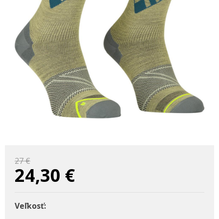
27 €
24,30
€
Veľkosť: