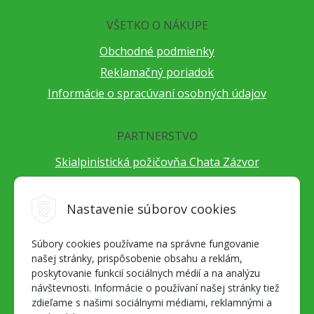
VŠETKO O NÁKUPE
Obchodné podmienky
Reklamačný poriadok
Informácie o spracúvaní osobných údajov
PARTNERSTVO
Skialpinistická požičovňa Chata Zázvor
Po horách s TatryGuide
Cestovateľský festival Cestou necestou
Nastavenie súborov cookies
Peter Fraňo - ultra bežec
Súbory cookies používame na správne fungovanie
Alpenverein Slovensko
našej stránky, prispôsobenie obsahu a reklám,
Hore-dole Derešom
poskytovanie funkcií sociálnych médií a na analýzu
Motorest Nemecká
návštevnosti. Informácie o používaní našej stránky tiež
zdieľame s našimi sociálnymi médiami, reklamnými a
Splav Hrona