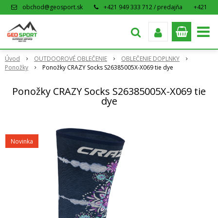
obchod@geosport.sk
+421 949 333 712 / predajňa
+421
915 962 766 / eshop
Úvod
OUTDOOROVÉ OBLEČENIE
OBLEČENIE DOPLNKY
Ponožky
Ponožky CRAZY Socks S26385005X-X069 tie dye
Ponožky CRAZY Socks S26385005X-X069 tie
dye
Novinka