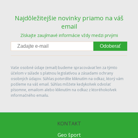
Najdôležitejšie novinky priamo na váš
email
Získajte zaujímavé informácie vždy medzi prvými
Odoberať
Vaše osobné údaje (email) budeme spracovávať len za týmto
účelom v súlade s platnou legislatívou a zásadami ochrany
osobných údajov. Súhlas potvrdíte kliknutím na odkaz, ktorý vám
pošleme na váš email. Súhlas môžete kedykoľvek odvolať
písomne, emailom alebo kliknutím na odkaz z ktoréhokoľvek
informačného emailu.
KONTAKT
Geo šport