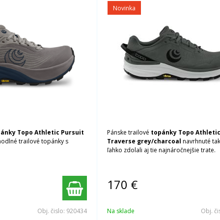
Novinka
ánky Topo Athletic Pursuit
Pánske trailové
topánky Topo Athleti
odlné trailové topánky s
Traverse grey/charcoal
navrhnuté tak
ľahko zdolali aj tie najnáročnejšie trate.
170
€
Obj. čislo:
920434
Na sklade
Obj. či