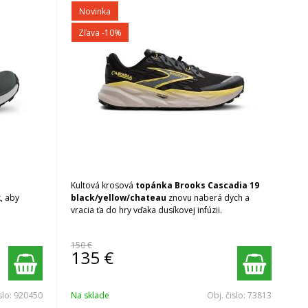
Novinka
Zľava -10%
c
Kultová krosová
topánka Brooks Cascadia 19
, aby
black/yellow/chateau
znovu naberá dych a
vracia ťa do hry vďaka dusíkovej infúzii.
150 €
135
€
slo:
920450
Na sklade
Obj. čislo:
73813