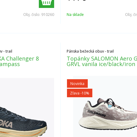
Obj. čislo:
910260
Na sklade
Obj. či
- trail
Pánska bežecká obuv - trail
A Challenger 8
Topánky SALOMON Aero Gl
pampass
GRVL vanila ice/black/iron
Novinka
Zľava -10%