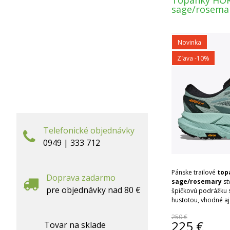
Topánky HOK
sage/rosema
Novinka
Zľava -10%
Telefonické objednávky
0949 | 333 712
Pánske trailové
top
Doprava zadarmo
sage/rosemary
st
pre objednávky nad 80 €
špičkovú podrážku 
hustotou, vhodné aj
250 €
225
€
Tovar na sklade