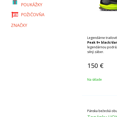
POUKÁŽKY
POŽIČOVŇA
ZNAČKY
Legendárne trailov
Peak 9+ black/dar
legendárnou podrá
silný záber.
150
€
Na sklade
Pánska bežecká obuv 