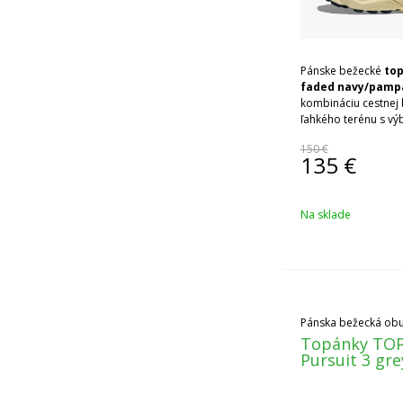
Pánske bežecké
top
faded navy/pamp
kombináciu cestnej 
ľahkého terénu s vý
nízkym sklonom.
150 €
135
€
Na sklade
Pánska bežecká obuv 
Topánky TO
Pursuit 3 gre