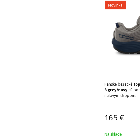
Novinka
Pánske bežecké
top
3 grey/navy
sú poh
nulovým dropom.
165
€
Na sklade