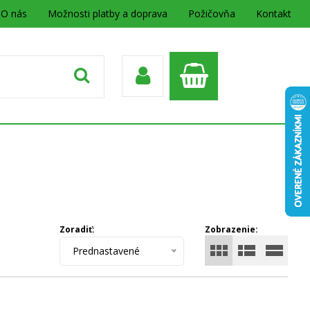
O nás
Možnosti platby a doprava
Požičovňa
Kontakt
Zoradiť:
Zobrazenie:
Prednastavené