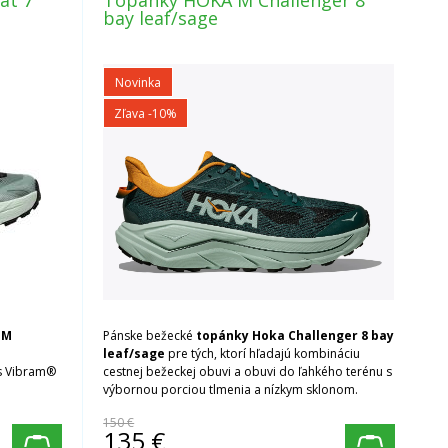
at 7
Topánky HOKA M Challenger 8
bay leaf/sage
Novinka
Zľava -10%
 M
Pánske bežecké
topánky Hoka Challenger 8
bay
leaf/sage
pre tých, ktorí hľadajú kombináciu
 s Vibram®
cestnej bežeckej obuvi a obuvi do ľahkého terénu s
výbornou porciou tlmenia a nízkym sklonom.
150 €
135
€