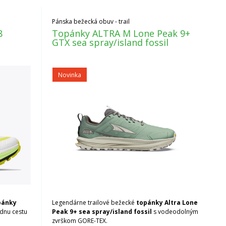
Pánska bežecká obuv - trail
8
Topánky ALTRA M Lone Peak 9+
GTX sea spray/island fossil
Novinka
pánky
Legendárne trailové bežecké
topánky Altra Lone
ádnu cestu
Peak 9+ sea spray/island fossil
s vodeodolným
zvrškom GORE-TEX.