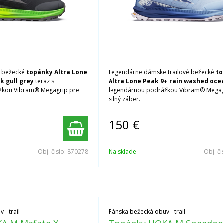
é bežecké
topánky Altra Lone
Legendárne dámske trailové bežecké
t
k gull grey
teraz s
Altra Lone Peak 9+ rain washed oc
žkou Vibram® Megagrip pre
legendárnou podrážkou Vibram® Megag
silný záber.
150
€
Obj. čislo:
870278
Na sklade
Obj. či
- trail
Pánska bežecká obuv - trail