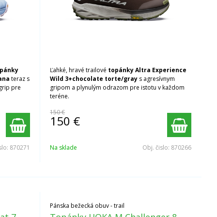
opánky
Ľahké, hravé trailové
topánky Altra Experience
eana
teraz s
Wild 3+chocolate torte/gray
s agresívnym
rip pre
gripom a plynulým odrazom pre istotu v každom
teréne.
150 €
150
€
slo:
870271
Na sklade
Obj. čislo:
870266
Pánska bežecká obuv - trail