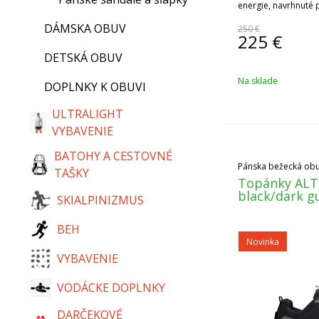
energie, navrhnuté 
teréne.
DÁMSKA OBUV
250 €
225
€
DETSKÁ OBUV
Na sklade
DOPLNKY K OBUVI
ULTRALIGHT
VYBAVENIE
BATOHY A CESTOVNÉ
Pánska bežecká obuv 
TAŠKY
Topánky ALT
black/dark gu
SKIALPINIZMUS
BEH
Novinka
VYBAVENIE
VODÁCKE DOPLNKY
DARČEKOVÉ