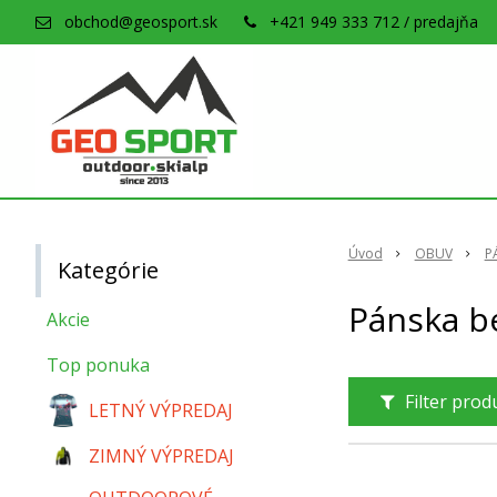
obchod@geosport.sk
+421 949 333 712 / predajňa
Úvod
OBUV
P
Kategórie
Pánska be
Akcie
Top ponuka
Filter pro
LETNÝ VÝPREDAJ
ZIMNÝ VÝPREDAJ