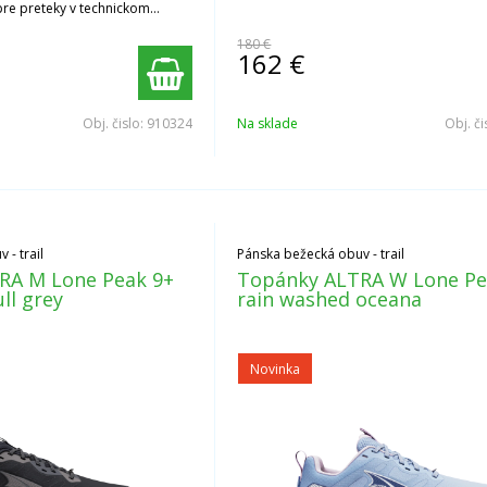
pre preteky v technickom
180 €
162
€
Obj. čislo:
910324
Na sklade
Obj. či
- trail
Pánska bežecká obuv - trail
RA M Lone Peak 9+
Topánky ALTRA W Lone Pe
ll grey
rain washed oceana
Novinka