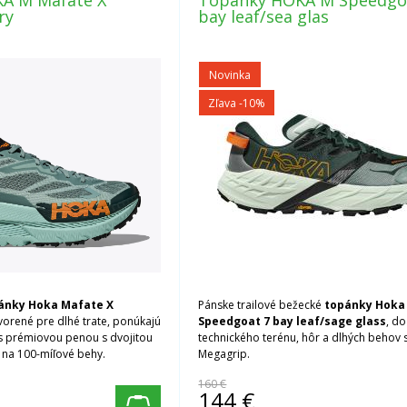
A M Mafate X
Topánky HOKA M Speedgo
ry
bay leaf/sea glas
Novinka
Zľava -10%
ánky Hoka Mafate X
Pánske trailové bežecké
topánky Hoka
vorené pre dlhé trate, ponúkajú
Speedgoat 7 bay leaf/sage glass
, do
s prémiovou penou s dvojitou
technického terénu, hôr a dlhých behov
 na 100-míľové behy.
Megagrip.
160 €
144
€