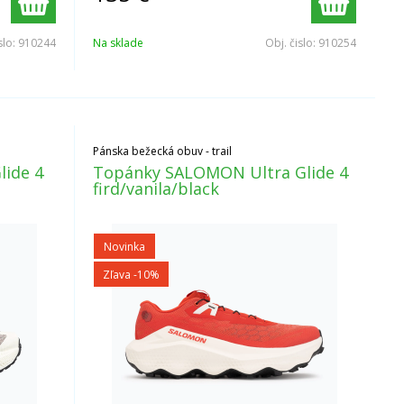
slo:
910244
Na sklade
Obj. čislo:
910254
Pánska bežecká obuv - trail
ide 4
Topánky SALOMON Ultra Glide 4
fird/vanila/black
Novinka
Zľava -10%