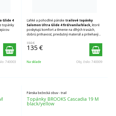
 Glide 4
Ľahké a pohodlné pánske
trailové topánky
e topánky
Salomon Ultra Glide 4
fird/vanila/black,
ktoré
kajúcou
poskytujú komfort a tlmenie na dlhých trasách,
dobrú priľnavosť, priedušný materiál a priliehavý
strih, ideálne pre bežcov hľadajúcich všestranný
150 €
výkon a pohodlie v teréne.
135
€
slo:
740003
Na sklade
Obj. čislo:
740009
Pánska bežecká obuv - trail
 M
Topánky BROOKS Cascadia 19 M
black/yellow