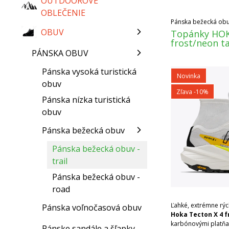
OUTDOOROVÉ
OBLEČENIE
Pánska bežecká obuv 
OBUV
Topánky HOK
frost/neon t
PÁNSKA OBUV
Pánska vysoká turistická
Novinka
obuv
Zľava -10%
Pánska nízka turistická
obuv
Pánska bežecká obuv
Pánska bežecká obuv -
trail
Pánska bežecká obuv -
road
Ľahké, extrémne rých
Pánska voľnočasová obuv
Hoka Tecton X 4 
karbónovými platňa
Pánske sandále a šľapky