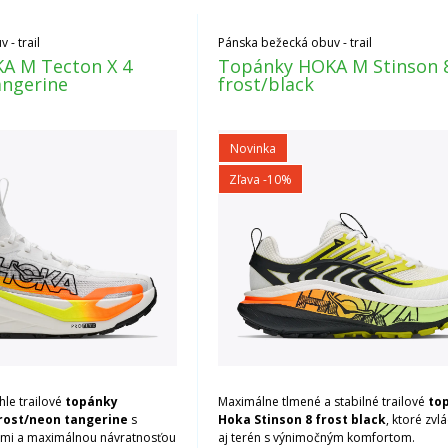
- trail
Pánska bežecká obuv - trail
A M Tecton X 4
Topánky HOKA M Stinson 
angerine
frost/black
Novinka
Zľava -10%
le trailové
topánky
Maximálne tlmené a stabilné trailové
to
frost/neon tangerine
s
Hoka Stinson 8 frost black
, ktoré zvl
mi a maximálnou návratnosťou
aj terén s výnimočným komfortom.