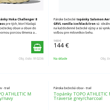
ánky Hoka Challenger 8
Pánske bežecké
topánky Salomon Aero
ass
pre tých, ktorí hľadajú
GRVL
vanilla ice/black/iron
sú ideáln
bežeckej obuvi a obuvi do
na každodenné bežecké výzvy a sú vyni
bornou porciou tlmenia a
voľbou pre milovníkov behu.
160 €
144
€
Obj. čislo:
910236
Na sklade
Obj. či
- trail
Pánska bežecká obuv - trail
PO ATHLETIC M
Topánky TOPO ATHLETIC
y/navy
Traverse grey/charcoal