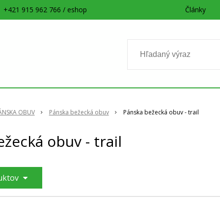
+421 915 962 766 / eshop
Články
ÁNSKA OBUV
Pánska bežecká obuv
Pánska bežecká obuv - trail
žecká obuv - trail
duktov