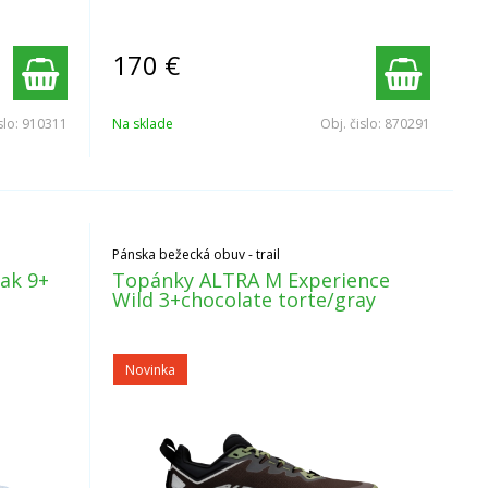
170
€
slo:
910311
Na sklade
Obj. čislo:
870291
Pánska bežecká obuv - trail
ak 9+
Topánky ALTRA M Experience
Wild 3+chocolate torte/gray
Novinka