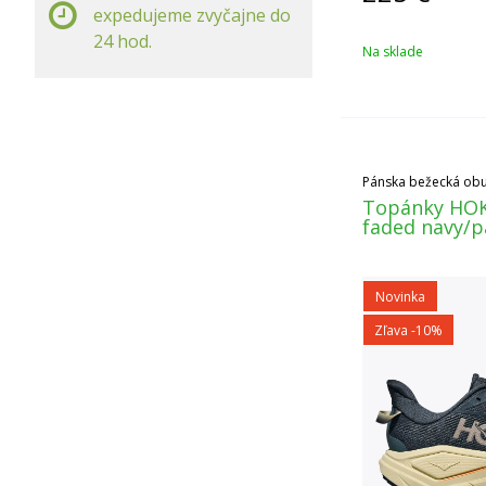
expedujeme zvyčajne do
24 hod.
Na sklade
Pánska bežecká obuv 
Topánky HOK
faded navy/
Novinka
Zľava -10%