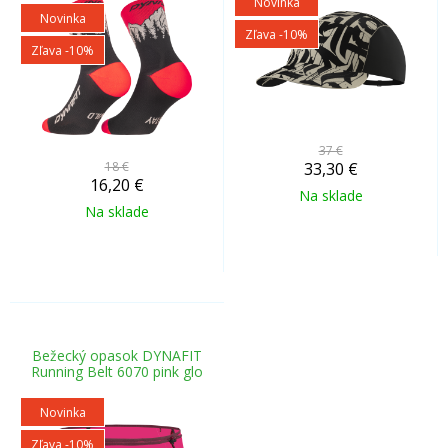
Novinka
Novinka
Zľava -10%
Zľava -10%
37 €
18 €
33,30
€
16,20
€
Na sklade
Na sklade
Bežecký opasok DYNAFIT
Running Belt 6070 pink glo
Novinka
Zľava -10%