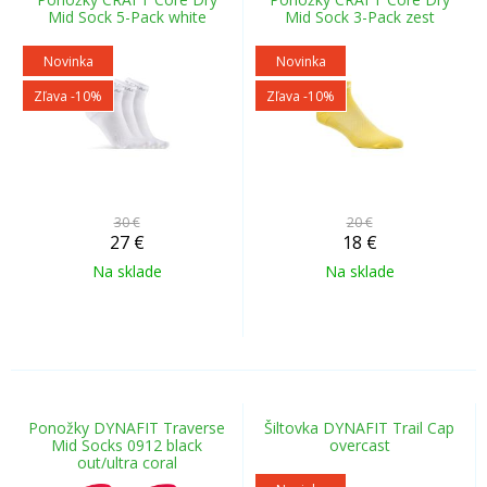
Mid Sock 5-Pack white
Mid Sock 3-Pack zest
Novinka
Novinka
Zľava -10%
Zľava -10%
30 €
20 €
27
€
18
€
Na sklade
Na sklade
Ponožky DYNAFIT Traverse
Šiltovka DYNAFIT Trail Cap
Mid Socks 0912 black
overcast
out/ultra coral