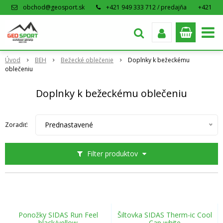
obchod@geosport.sk
+421 949 333 712 / predajňa
+421
915 962 766 / eshop
Úvod
BEH
Bežecké oblečenie
Doplnky k bežeckému
oblečeniu
Doplnky k bežeckému oblečeniu
Prednastavené
Zoradiť:
Filter produktov
Ponožky SIDAS Run Feel
Šiltovka SIDAS Therm-ic Cool
black/yellow
Cap white