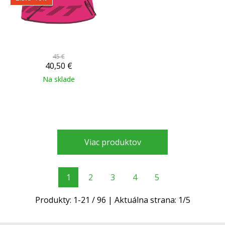
45 €
40,50
€
Na sklade
Viac produktov
1
2
3
4
5
Produkty:
1
-
21
/
96
| Aktuálna strana:
1
/
5