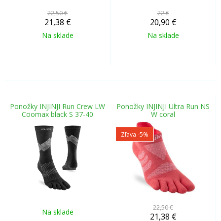
22,50 €
22 €
21,38
€
20,90
€
Na sklade
Na sklade
Ponožky INJINJI Run Crew LW
Ponožky INJINJI Ultra Run NS
Coomax black S 37-40
W coral
Zľava -5%
22,50 €
Na sklade
21,38
€