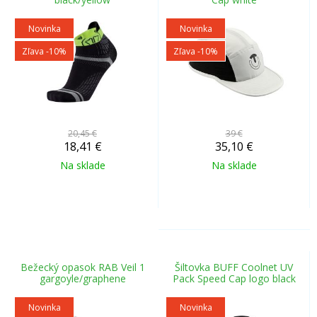
Novinka
Novinka
Zľava -10%
Zľava -10%
20,45 €
39 €
18,41
€
35,10
€
Na sklade
Na sklade
Bežecký opasok RAB Veil 1
Šiltovka BUFF Coolnet UV
gargoyle/graphene
Pack Speed Cap logo black
Novinka
Novinka