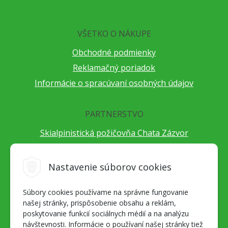
VŠETKO O NÁKUPE
Obchodné podmienky
Reklamačný poriadok
Informácie o spracúvaní osobných údajov
PARTNERSTVO
Skialpinistická požičovňa Chata Zázvor
Po horách s TatryGuide
Cestovateľský festival Cestou necestou
Nastavenie súborov cookies
Peter Fraňo - ultra bežec
Súbory cookies používame na správne fungovanie
Alpenverein Slovensko
našej stránky, prispôsobenie obsahu a reklám,
Hore-dole Derešom
poskytovanie funkcií sociálnych médií a na analýzu
Motorest Nemecká
návštevnosti. Informácie o používaní našej stránky tiež