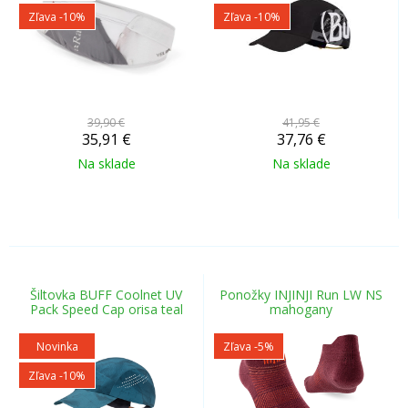
Zľava -10%
Zľava -10%
39,90 €
41,95 €
35,91
€
37,76
€
Na sklade
Na sklade
Šiltovka BUFF Coolnet UV
Ponožky INJINJI Run LW NS
Pack Speed Cap orisa teal
mahogany
Novinka
Zľava -5%
Zľava -10%