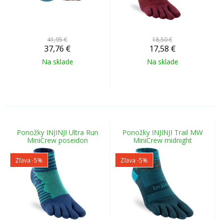
41,95 €
18,50 €
37,76
€
17,58
€
Na sklade
Na sklade
Ponožky INJINJI Ultra Run
Ponožky INJINJI Trail MW
MiniCrew poseidon
MiniCrew midnight
Zľava -5%
Zľava -5%