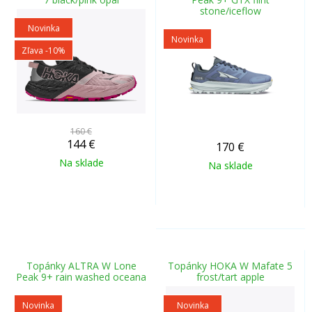
stone/iceflow
Novinka
Novinka
Zľava -10%
160 €
144
€
170
€
Na sklade
Na sklade
Topánky ALTRA W Lone
Topánky HOKA W Mafate 5
Peak 9+ rain washed oceana
frost/tart apple
Novinka
Novinka