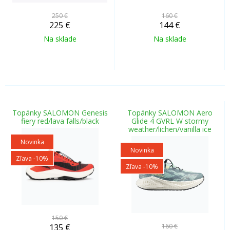
250 €
160 €
225
€
144
€
Na sklade
Na sklade
Topánky SALOMON Genesis
Topánky SALOMON Aero
fiery red/lava falls/black
Glide 4 GVRL W stormy
weather/lichen/vanilla ice
Novinka
Novinka
Zľava -10%
Zľava -10%
150 €
135
€
160 €