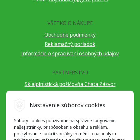
VŠETKO O NÁKUPE
Obchodné podmienky
Reklamačný poriadok
Informácie o spracúvaní osobných údajov
PARTNERSTVO
Skialpinistická požičovňa Chata Zázvor
Po horách s TatryGuide
Cestovateľský festival Cestou necestou
Nastavenie súborov cookies
Peter Fraňo - ultra bežec
Súbory cookies používame na správne fungovanie
Alpenverein Slovensko
našej stránky, prispôsobenie obsahu a reklám,
Hore-dole Derešom
poskytovanie funkcií sociálnych médií a na analýzu