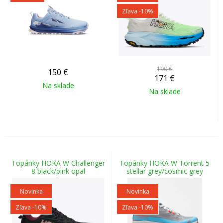
Zľava -10%
190 €
150
€
171
€
Na sklade
Na sklade
Topánky HOKA W Challenger
Topánky HOKA W Torrent 5
8 black/pink opal
stellar grey/cosmic grey
Novinka
Novinka
Zľava -10%
Zľava -10%