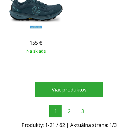
155
€
Na sklade
Viac produktov
1
2
3
Produkty:
1
-
21
/
62
| Aktuálna strana:
1
/
3