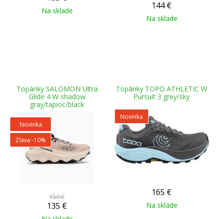
144
€
Na sklade
Na sklade
Topánky SALOMON Ultra
Topánky TOPO ATHLETIC W
Glide 4 W shadow
Pursuit 3 grey/sky
gray/tapioc/black
Novinka
Novinka
Zľava -10%
165
€
150 €
135
€
Na sklade
Na sklade