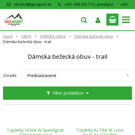
obchod@geosport.sk
+421 949 333 712 / predajňa
+421
915 962 766 / eshop
Úvod
OBUV
DÁMSKA OBUV
Dámska bežecká obuv
Dámska bežecká obuv - trail
Dámska bežecká obuv - trail
Prednastavené
Zoradiť:
Filter produktov
Topánky HOKA W Speedgoat
Topánky ALTRA W Lone
7 black/pink opal
Peak 9+ GTX flint