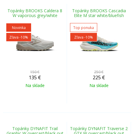
Topánky BROOKS Caldera 8
Topánky BROOKS Cascadia
W vaporous grey/white
Elite M star white/bluefish
Novinka
Top ponuka
Zľava -10%
Zľava -10%
150 €
250 €
135
€
225
€
Na sklade
Na sklade
Topánky DYNAFIT Trail
Topánky DYNAFIT Traverse 2
Graphic W overcast/black out
GTX W overcast/black out