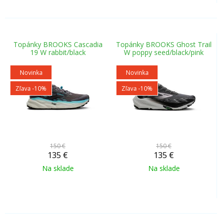
Topánky BROOKS Cascadia
Topánky BROOKS Ghost Trail
19 W rabbit/black
W poppy seed/black/pink
Novinka
Novinka
Zľava -10%
Zľava -10%
150 €
150 €
135
€
135
€
Na sklade
Na sklade