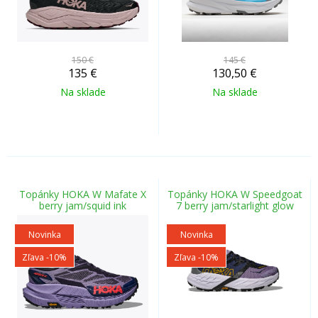
150 €
145 €
135
€
130,50
€
Na sklade
Na sklade
Topánky HOKA W Mafate X
Topánky HOKA W Speedgoat
berry jam/squid ink
7 berry jam/starlight glow
Novinka
Novinka
Zľava -10%
Zľava -10%