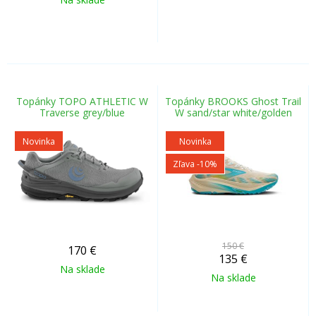
Topánky TOPO ATHLETIC W
Topánky BROOKS Ghost Trail
Traverse grey/blue
W sand/star white/golden
Novinka
Novinka
Zľava -10%
150 €
170
€
135
€
Na sklade
Na sklade