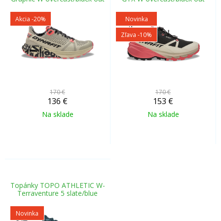
Akcia
-20%
Novinka
Zľava -10%
170 €
170 €
136
€
153
€
Na sklade
Na sklade
Topánky TOPO ATHLETIC W-
Terraventure 5 slate/blue
Novinka