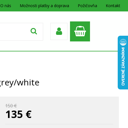
O nás
Možnosti platby a doprava
Požičovňa
Kontakt
rey/white
150 €
135
€