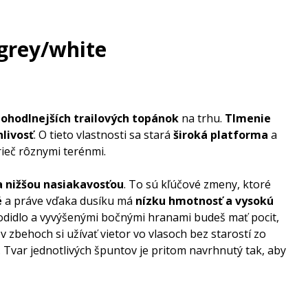
grey/white
ohodlnejších trailových topánok
na trhu.
Tlmenie
hlivosť
. O tieto vlastnosti sa stará
široká platforma
a
ieč rôznymi terénmi.
a nižšou nasiakavosťou
. To sú kľúčové zmeny, ktoré
é
a práve vďaka dusíku má
nízku hmotnosť a vysokú
hodidlo a vyvýšenými bočnými hranami budeš mať pocit,
v zbehoch si užívať vietor vo vlasoch bez starostí zo
. Tvar jednotlivých špuntov je pritom navrhnutý tak, aby