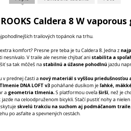
ROOKS Caldera 8 W vaporous 
jpohodlnejších trailových topánok na trhu.
extra komfort? Presne pre teba je tu Caldera 8. Jedna z
najp
 nesnívalo. V traile ale nesmie chýbať ani
stabilita a spoľa
ešiť sa tak môžeš na
stabilnú a úžasne pohodlnú
jazdu napr
 v prednej časti a
nový materiál s vyššou priedušnosťou 
Tlmenie DNA
LOFT v3
poháňané dusíkom je
ľahké, mäkk
var a
geometria tlmenia.
S platformou oveľa
širší
, než je c
 jazde na celoodpruženom bicykli. Stačí pustiť nohy a nielen 
oskytuje
skvelú trakciu na suchom aj podmáčanom traile
ehu po asfalte a spevnených cestách.