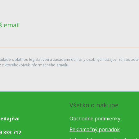
š email
lade s platnou legislatívou a zásadami ochrany osobných údajov. Súhlas potvr
 z ktoréhokoľvek informačného emailu.
Všetko o nákupe
edajňa:
Obchodné podmienky
Reklamačný poriadok
9 333 712