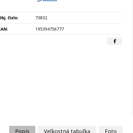
bj. čislo:
73832
EAN:
195394756777
Popis
Veľkostná tabuľka
Foto