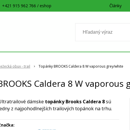
+421 915 962 766 / eshop
Články
žecká obuv - trail
Topánky BROOKS Caldera 8 W vaporous grey/white
BROOKS Caldera 8 W vaporous g
Ultratrailové dámske
topánky Brooks Caldera 8
sú
jedny z najpohodlnejších trailových topánok na trhu.
Značka: