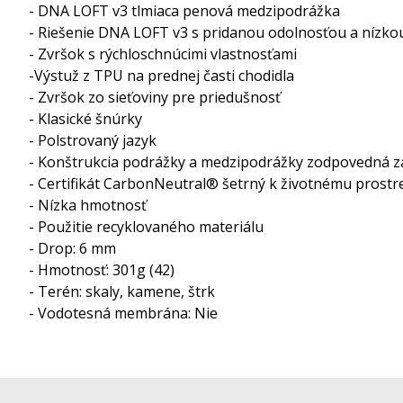
- DNA LOFT v3 tlmiaca penová medzipodrážka
- Riešenie DNA LOFT v3 s pridanou odolnosťou a nízk
- Zvršok s rýchloschnúcimi vlastnosťami
-Výstuž z TPU na prednej časti chodidla
- Zvršok zo sieťoviny pre priedušnosť
- Klasické šnúrky
- Polstrovaný jazyk
- Konštrukcia podrážky a medzipodrážky zodpovedná z
- Certifikát CarbonNeutral® šetrný k životnému prost
- Nízka hmotnosť
- Použitie recyklovaného materiálu
- Drop: 6 mm
- Hmotnosť: 301g (42)
- Terén: skaly, kamene, štrk
- Vodotesná membrána: Nie