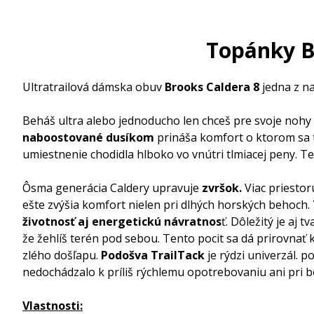
Topánky B
Ultratrailová dámska obuv
Brooks Caldera 8
jedna z na
Beháš ultra alebo jednoducho len chceš pre svoje nohy 
naboostované dusíkom
prináša komfort o ktorom sa ti
umiestnenie chodidla hlboko vo vnútri tlmiacej peny. T
Ôsma generácia Caldery upravuje
zvršok.
Viac priestoru
ešte zvýšia komfort nielen pri dlhých horských behoch.
životnosť aj energetickú návratnos
ť. Dôležitý je aj t
že žehlíš terén pod sebou. Tento pocit sa dá prirovnať k
zlého došľapu.
Podošva TrailTack
je rýdzi univerzál. p
nedochádzalo k príliš rýchlemu opotrebovaniu ani pri b
Vlastnosti: