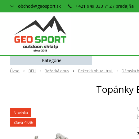
obchod@geosport.sk
+421 949 333 712 / predajňa
Kategórie
Úvod
BEH
Bežecká obuv
Bežecká obuv - trail
Dámska be
Topánky 
Novinka
Zľava -10%