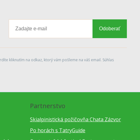
Odoberať
díte kliknutím na odkaz, ktorý vám pošleme na váš email. Súhlas
Partnerstvo
Skialpinistická požičovňa Chata Zázvor
Po horách s TatryGuide