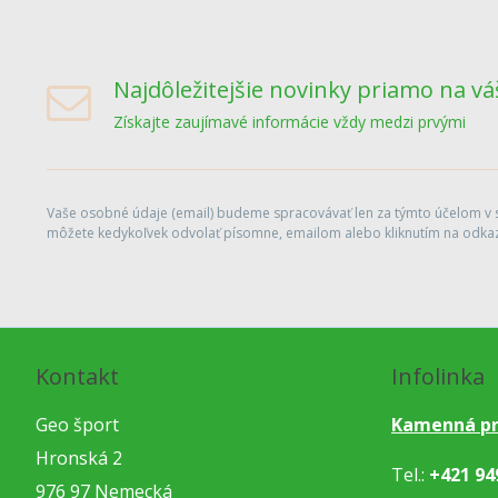
Najdôležitejšie novinky priamo na vá
Získajte zaujímavé informácie vždy medzi prvými
Vaše osobné údaje (email) budeme spracovávať len za týmto účelom v sú
môžete kedykoľvek odvolať písomne, emailom alebo kliknutím na odkaz
Kontakt
Infolinka
Geo šport
Kamenná pr
Hronská 2
Tel.:
+421 94
976 97 Nemecká