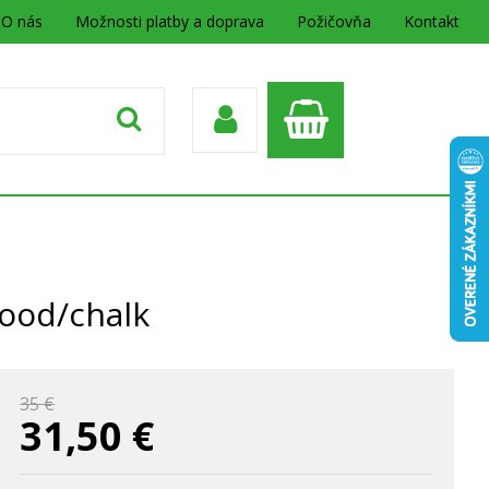
O nás
Možnosti platby a doprava
Požičovňa
Kontakt
ood/chalk
35 €
31,50
€