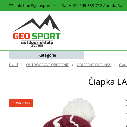
obchod@geosport.sk
+421 949 333 712 / predajňa
Kategórie
Úvod
OUTDOOROVÉ OBLEČENIE
OBLEČENIE DOPLNKY
Čiap
Čiapka L
Zľava -10%