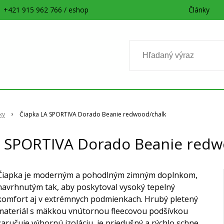
+421 915 962 766 / eshop
Články
ky
Čiapka LA SPORTIVA Dorado Beanie redwood/chalk
A SPORTIVA Dorado Beanie redw
Čiapka je moderným a pohodlným zimným doplnkom,
navrhnutým tak, aby poskytoval vysoký tepelný
komfort aj v extrémnych podmienkach. Hrubý pletený
materiál s mäkkou vnútornou fleecovou podšívkou
zaručuje výbornú izoláciu, je priedušný a rýchlo schne