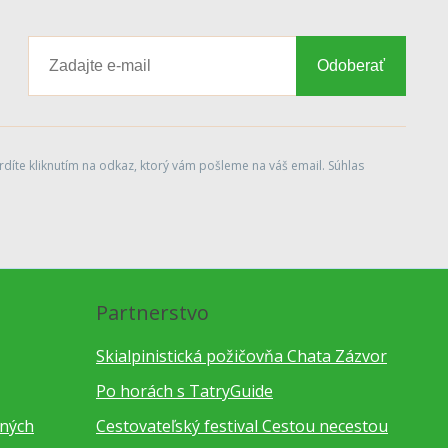
Odoberať
díte kliknutím na odkaz, ktorý vám pošleme na váš email. Súhlas
Partnerstvo
Skialpinistická požičovňa Chata Zázvor
Po horách s TatryGuide
bných
Cestovateľský festival Cestou necestou