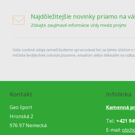
Najdôležitejšie novinky priamo na vá
Získajte zaujímavé informácie vždy medzi prvými
Vaše osobné údaje (email) budeme spracovávať len za týmto účelom v sú
môžete kedykoľvek odvolať písomne, emailom alebo kliknutím na odkaz
Kontakt
Infolinka
Geo šport
Kamenná pr
Hronská 2
Tel.:
+421 94
976 97 Nemecká
E-mail:
obch