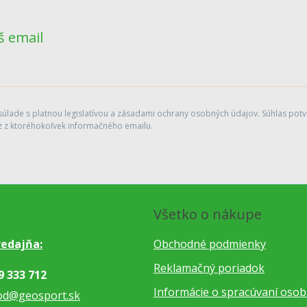
š email
lade s platnou legislatívou a zásadami ochrany osobných údajov. Súhlas potvr
 z ktoréhokoľvek informačného emailu.
Všetko o nákupe
edajňa:
Obchodné podmienky
Reklamačný poriadok
9 333 712
Informácie o spracúvaní oso
od@geosport.sk