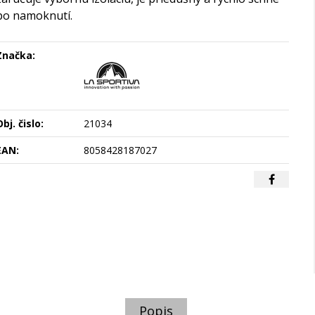
po namoknutí.
Značka:
bj. čislo:
21034
EAN:
8058428187027
Popis