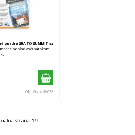
né puzdro SEA TO SUMMIT
na
ýnimočne odolné voči nárokom
eku.
Obj. čislo:
68078
tuálna strana:
1
/
1