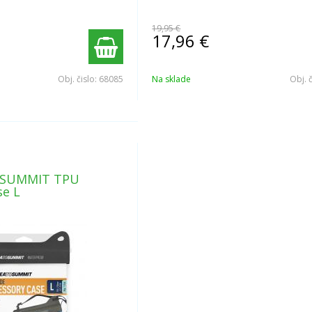
19,95 €
17,96
€
Obj. čislo:
68085
Na sklade
Obj. 
 SUMMIT TPU
se L