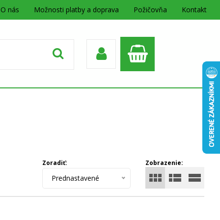
O nás
Možnosti platby a doprava
Požičovňa
Kontakt
Zoradiť:
Zobrazenie:
Prednastavené