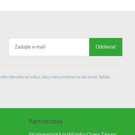
Odoberať
díte kliknutím na odkaz, ktorý vám pošleme na váš email. Súhlas
Partnerstvo
Skialpinistická požičovňa Chata Zázvor