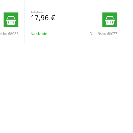
19,95 €
17,96
€
čislo:
68086
Na sklade
Obj. čislo:
68077