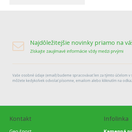
Najdôležitejšie novinky priamo na vá
Získajte zaujímavé informácie vždy medzi prvými
Vaše osobné údaje (email) budeme spracovávať len za týmto účelom v sú
môžete kedykoľvek odvolať písomne, emailom alebo kliknutím na odkaz
Kontakt
Infolinka
Geo šport
Kamenná pr