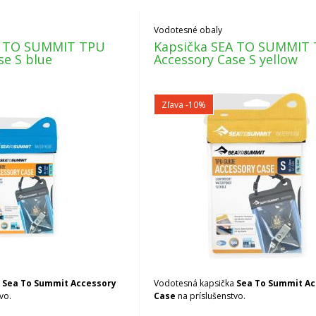
Vodotesné obaly
A TO SUMMIT TPU
Kapsička SEA TO SUMMIT
se S blue
Accessory Case S yellow
Zľava -10%
a
Sea To Summit Accessory
Vodotesná kapsička
Sea To Summit A
vo.
Case
na príslušenstvo.