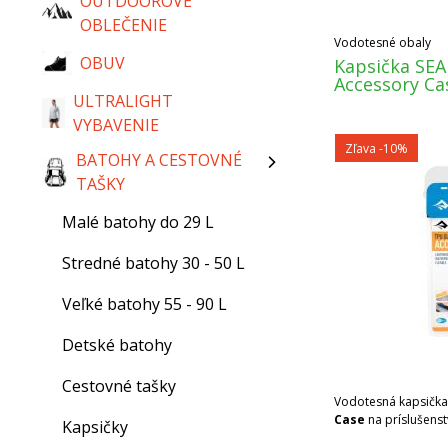
OUTDOOROVÉ
OBLEČENIE
Vodotesné obaly
OBUV
Kapsička SE
Accessory Ca
ULTRALIGHT
VYBAVENIE
Zľava -10%
BATOHY A CESTOVNÉ
TAŠKY
Malé batohy do 29 L
Stredné batohy 30 - 50 L
Veľké batohy 55 - 90 L
Detské batohy
Cestovné tašky
Vodotesná kapsičk
Case
na príslušenst
Kapsičky