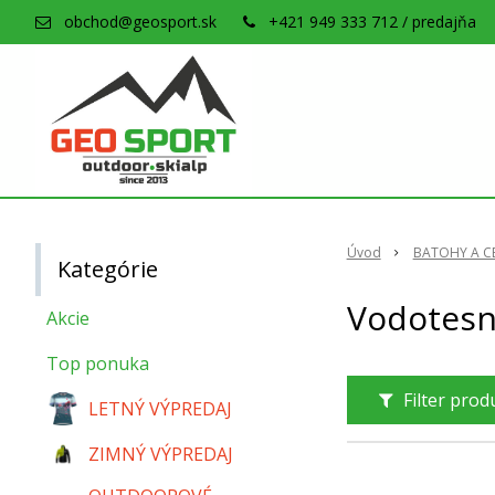
obchod@geosport.sk
+421 949 333 712 / predajňa
Úvod
BATOHY A C
Kategórie
Vodotesn
Akcie
Top ponuka
Filter pro
LETNÝ VÝPREDAJ
ZIMNÝ VÝPREDAJ