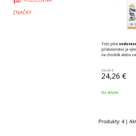
POŽIČOVŇA
ZNAČKY
Toto plne
vodotes
príslušenstvo je v
na chodník alebo ri
26,95 €
24,26
€
Na sklade
Produkty:
4
| Ak