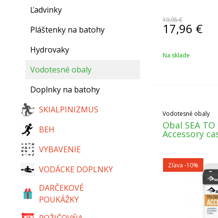
Ľadvinky
19,95 €
17,96
€
Pláštenky na batohy
Hydrovaky
Na sklade
Vodotesné obaly
Doplnky na batohy
SKIALPINIZMUS
Vodotesné obaly
Obal SEA TO
BEH
Accessory ca
VYBAVENIE
Zľava -10%
VODÁCKE DOPLNKY
DARČEKOVÉ
POUKÁŽKY