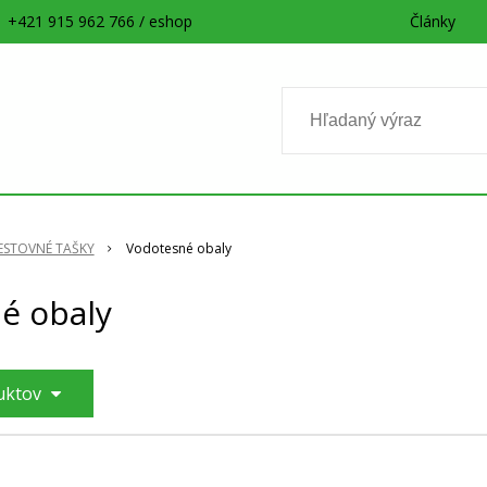
+421 915 962 766 / eshop
Články
ESTOVNÉ TAŠKY
Vodotesné obaly
é obaly
duktov