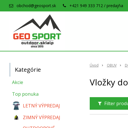
obchod@geosport.sk
+421 949 333 712 / predajňa
Úvod
OBUV
D
Kategórie
Vložky d
Akcie
Top ponuka
Filter pro
LETNÝ VÝPREDAJ
ZIMNÝ VÝPREDAJ