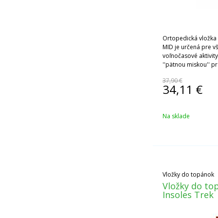
Ortopedická vložk
MID je určená pre v
voľnočasové aktivit
''pätnou miskou'' p
skorej únave, zrane
37,90 €
prirodzenom pohyb
34,11
€
Na sklade
Vložky do topánok
Vložky do t
Insoles Trek