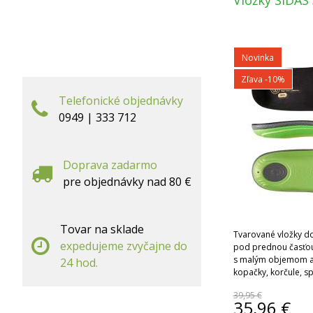
Vložky SIDAS
Novinka
Zľava -10%
Telefonické objednávky
0949 | 333 712
Doprava zadarmo
pre objednávky nad 80 €
Tovar na sklade
Tvarované vložky d
expedujeme zvyčajne do
pod prednou časťo
s malým objemom ako
24 hod.
kopačky, korčule, s
každodenné noseni
39,95 €
35,96
€