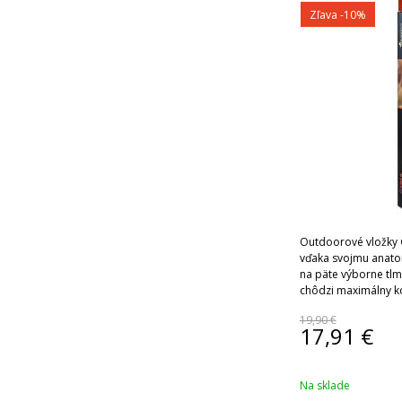
Zľava -10%
Outdoorové vložky
vďaka svojmu anato
na päte výborne tlm
chôdzi maximálny k
19,90 €
17,91
€
Na sklade