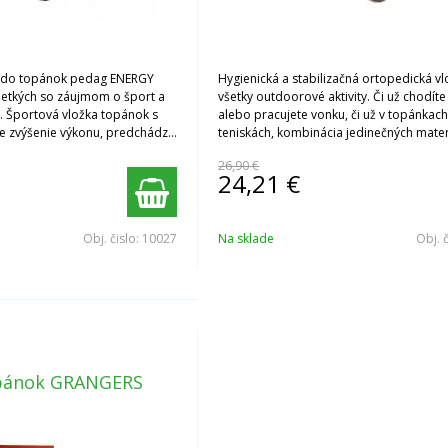
a do topánok pedag ENERGY
Hygienická a stabilizačná ortopedická v
šetkých so záujmom o šport a
všetky outdoorové aktivity. Či už chodíte
y. Športová vložka topánok s
alebo pracujete vonku, či už v topánkac
re zvýšenie výkonu, predchádza
teniskách, kombinácia jedinečných mater
niu a podporuje nohy v ich
vytvára príjemnú vnútornú klímu.
26,90 €
e.
24,21
€
Obj. čislo:
10027
Na sklade
Obj. 
opánok GRANGERS