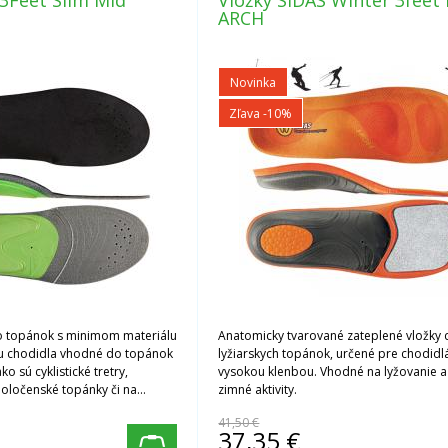
 3Feet Slim Mid
Vložky SIDAS Winter 3feet
ARCH
Novinka
Zľava -10%
o topánok s minimom materiálu
Anatomicky tvarované zateplené vložky
u chodidla vhodné do topánok
lyžiarskych topánok, určené pre chodidl
 sú cyklistické tretry,
vysokou klenbou. Vhodné na lyžovanie a
poločenské topánky či na
zimné aktivity.
e.
41,50 €
37,35
€