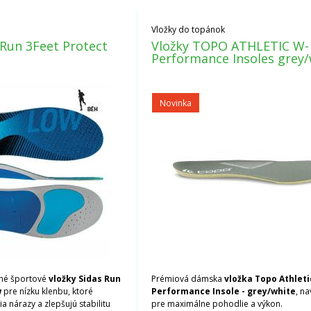
Vložky do topánok
 Run 3Feet Protect
Vložky TOPO ATHLETIC W-
Performance Insoles grey/
Novinka
né športové
vložky Sidas Run
Prémiová dámska
vložka Topo Athleti
w
pre nízku klenbu, ktoré
Performance Insole - grey/white
, n
ia nárazy a zlepšujú stabilitu
pre maximálne pohodlie a výkon.