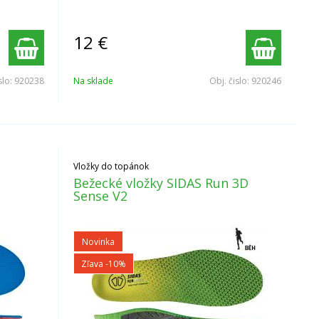
12
€
slo:
920238
Na sklade
Obj. čislo:
920246
Vložky do topánok
Bežecké vložky SIDAS Run 3D
Sense V2
Novinka
Zľava -10%