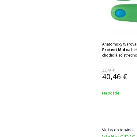
Anatomicky tvarov
Protect Mid
na beh
chodidlá so stredn
44,95 €
40,46
€
Na sklade
Vložky do topánok