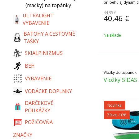
pri behu aj dynamic
(mačky) na topánky
44,95 €
ULTRALIGHT
40,46
€
VYBAVENIE
BATOHY A CESTOVNÉ
Na sklade
TAŠKY
SKIALPINIZMUS
BEH
Vložky do topánok
VYBAVENIE
Vložky SIDAS
VODÁCKE DOPLNKY
DARČEKOVÉ
Novinka
POUKÁŽKY
Zľava -10%
POŽIČOVŇA
ZNAČKY