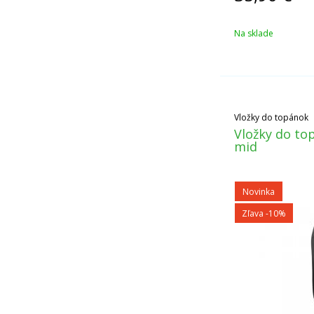
Na sklade
Vložky do topánok
Vložky do t
mid
Novinka
Zľava -10%