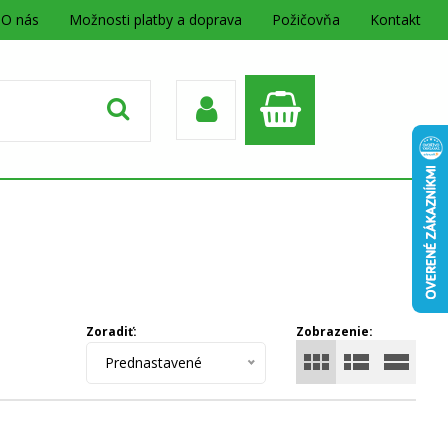
O nás
Možnosti platby a doprava
Požičovňa
Kontakt
Zoradiť:
Zobrazenie:
Prednastavené