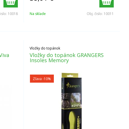
čislo:
10018
Na sklade
Obj. čislo:
10011
Vložky do topánok
Viva
Vložky do topánok GRANGERS
Insoles Memory
Zľava -10%