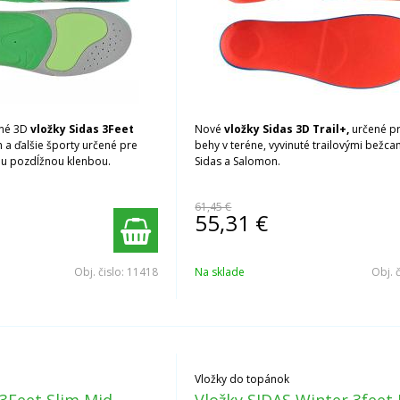
ané 3D
vložky Sidas 3Feet
Nové
vložky Sidas 3D Trail+,
určené pr
 a ďalšie športy určené pre
behy v teréne, vyvinuté trailovými bežca
ou pozdĺžnou klenbou.
Sidas a Salomon.
61,45 €
55,31
€
Obj. čislo:
11418
Na sklade
Obj. 
Vložky do topánok