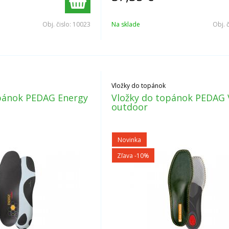
Obj. čislo:
10023
Na sklade
Obj. 
Vložky do topánok
opánok PEDAG Energy
Vložky do topánok PEDAG 
outdoor
Novinka
Zľava -10%