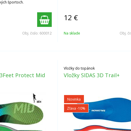
kých športoch.
12
€
Obj. čislo:
600012
Na sklade
Obj. či
Vložky do topánok
 3Feet Protect Mid
Vložky SIDAS 3D Trail+
Novinka
Zľava -10%