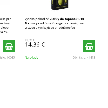
ložka pre
Vysoko pohodlné
vložky do topánok G10
 na túry
Memory+
od firmy Granger's s pamäťovou
h alebo
vrstvou a vynikajúcou priedušnosťou
iálov
15,95 €
14,36
€
čislo:
10035
Na sklade
Obj. čislo:
41413