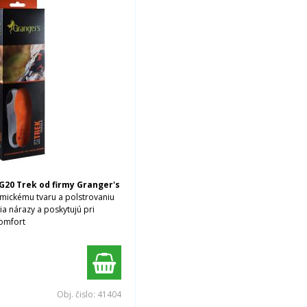
G20 Trek od firmy Granger's
mickému tvaru a polstrovaniu
ia nárazy a poskytujú pri
omfort
Obj. čislo:
41404