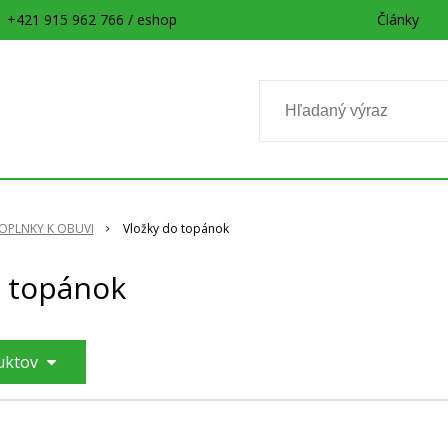
+421 915 962 766 / eshop
Články
OPLNKY K OBUVI
Vložky do topánok
o topánok
duktov