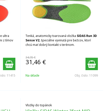
e ultra
Tenká, anatomicky tvarovaná vložka
SIDAS Run 3D
mi z tímov
Sense V2
, špeciálne vyvinutá pre bežcov, ktorí
chcú mať dobrý kontakt s terénom.
34,95 €
31,46
€
čislo:
11415
Na sklade
Obj. čislo:
11099
Vložky do topánok