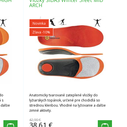
 HIGH
Vložky SIDAS Winter 3feet MID
ARCH
Novinka
Zľava -10%
 do
Anatomicky tvarované zateplené vložky do
á s
lyžiarskych topánok, určené pre chodidlá so
 ďalšie
strednou klenbou. Vhodné na lyžovanie a ďalšie
zimné aktivity.
42,90 €
38,61
€