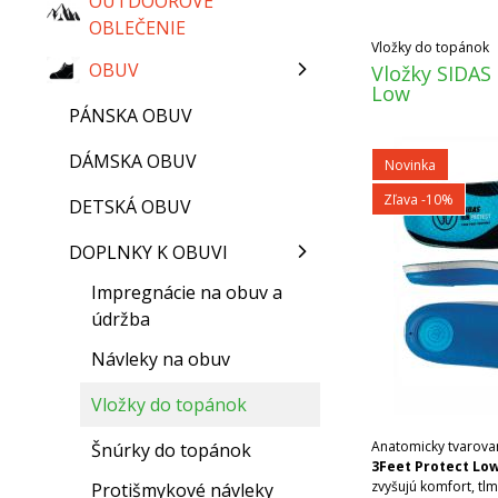
OUTDOOROVÉ
OBLEČENIE
Vložky do topánok
OBUV
Vložky SIDAS
Low
PÁNSKA OBUV
DÁMSKA OBUV
Novinka
Zľava -10%
DETSKÁ OBUV
DOPLNKY K OBUVI
Impregnácie na obuv a
údržba
Návleky na obuv
Vložky do topánok
Anatomicky tvarova
Šnúrky do topánok
3Feet Protect Lo
zvyšujú komfort, tlm
Protišmykové návleky