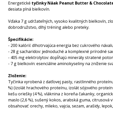
Energetické
tyčinky Näak Peanut Butter & Chocolate
desiata plná bielkovín.
Vďaka 7 g udržateľných, vysoko kvalitných bielkovín, z
dobrodružstvo, dlhý tréning alebo preteky.
Špecifikácie:
- 200 kalórií: dlhotrvajúca energia bez cukrového nával
- 28 g sacharidov: jednoduché a komplexné prírodné sa
- 405 mg elektrolytov: dopĺňajú minerály stratené poto
- 7 g bielkovín: esenciálne aminokyseliny na zníženie sv
Zloženie:
Tyčinka vyrobená z datľovej pasty, rastlinného proteínu
%) (izolát hrachového proteínu, izolát sójového proteín
kešu oriešky (4 %), vláknina z koreňa čakanky, organic
maslo (2,6 %), sušený kokos, arabská guma, citrusová vl
obsahovať: orechy, mlieko, vajcia, sezam, arašidy, lepok, 