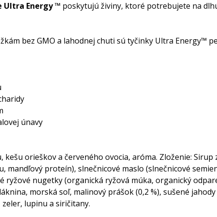
 Ultra Energy ™
poskytujú živiny, ktoré potrebujete na dlh
ložkám bez GMO a lahodnej chuti sú tyčinky Ultra Energy™ p
u
charidy
m
alovej únavy
, kešu orieškov a červeného ovocia, aróma. Zloženie: Sirup z
u, mandľový proteín), slnečnicové maslo (slnečnicové semien
ké ryžové nugetky (organická ryžová múka, organický odpare
áknina, morská soľ, malinový prášok (0,2 %), sušené jahody 
zeler, lupinu a siričitany.