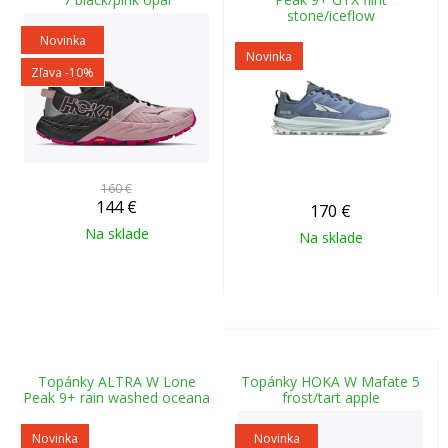
stone/iceflow
Novinka
Novinka
Zľava -10%
160 €
144
€
170
€
Na sklade
Na sklade
Topánky ALTRA W Lone
Topánky HOKA W Mafate 5
Peak 9+ rain washed oceana
frost/tart apple
Novinka
Novinka