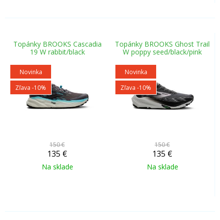
Topánky BROOKS Cascadia
Topánky BROOKS Ghost Trail
19 W rabbit/black
W poppy seed/black/pink
Novinka
Novinka
Zľava -10%
Zľava -10%
150 €
150 €
135
€
135
€
Na sklade
Na sklade