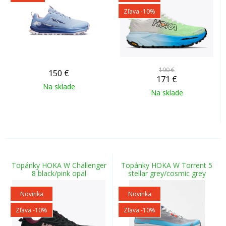
Zľava -10%
190 €
150
€
171
€
Na sklade
Na sklade
Topánky HOKA W Challenger
Topánky HOKA W Torrent 5
8 black/pink opal
stellar grey/cosmic grey
Novinka
Novinka
Zľava -10%
Zľava -10%