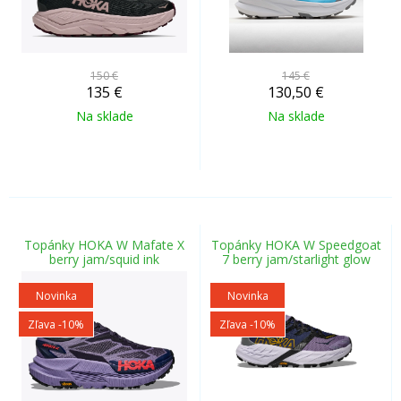
150 €
145 €
135
€
130,50
€
Na sklade
Na sklade
Topánky HOKA W Mafate X
Topánky HOKA W Speedgoat
berry jam/squid ink
7 berry jam/starlight glow
Novinka
Novinka
Zľava -10%
Zľava -10%