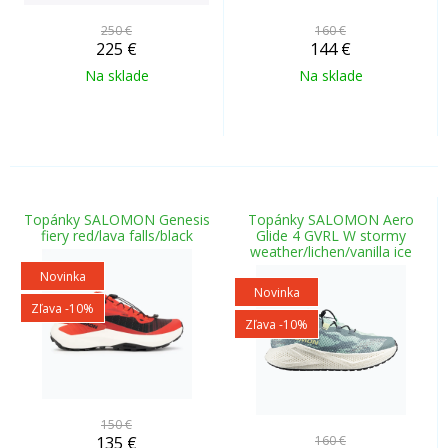
250 €
160 €
225
€
144
€
Na sklade
Na sklade
Topánky SALOMON Genesis
Topánky SALOMON Aero
fiery red/lava falls/black
Glide 4 GVRL W stormy
weather/lichen/vanilla ice
Novinka
Novinka
Zľava -10%
Zľava -10%
150 €
135
€
160 €