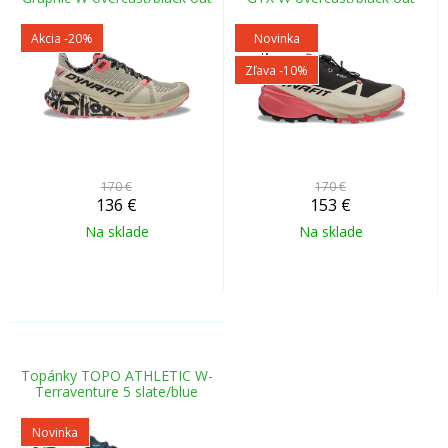
Akcia
-20%
Novinka
Zľava -10%
170 €
170 €
136
€
153
€
Na sklade
Na sklade
Topánky TOPO ATHLETIC W-
Terraventure 5 slate/blue
Novinka