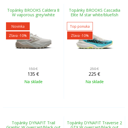
Topánky BROOKS Caldera 8
Topánky BROOKS Cascadia
W vaporous grey/white
Elite M star white/bluefish
Novinka
Top ponuka
Zľava -10%
Zľava -10%
150 €
250 €
135
€
225
€
Na sklade
Na sklade
Topánky DYNAFIT Trail
Topánky DYNAFIT Traverse 2
Graphic W overcast/black out
GTX W overcast/black out