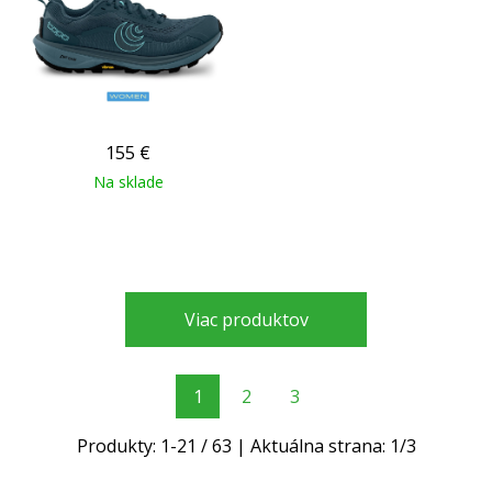
155
€
Na sklade
Viac produktov
1
2
3
Produkty:
1
-
21
/
63
| Aktuálna strana:
1
/
3