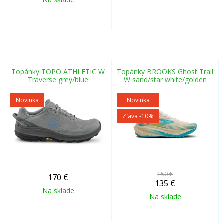
Topánky TOPO ATHLETIC W
Topánky BROOKS Ghost Trail
Traverse grey/blue
W sand/star white/golden
Novinka
Novinka
Zľava -10%
150 €
170
€
135
€
Na sklade
Na sklade