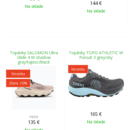
144
€
Na sklade
Na sklade
Topánky SALOMON Ultra
Topánky TOPO ATHLETIC W
Glide 4 W shadow
Pursuit 3 grey/sky
gray/tapioc/black
Novinka
Novinka
Zľava -10%
165
€
150 €
135
€
Na sklade
Na sklade