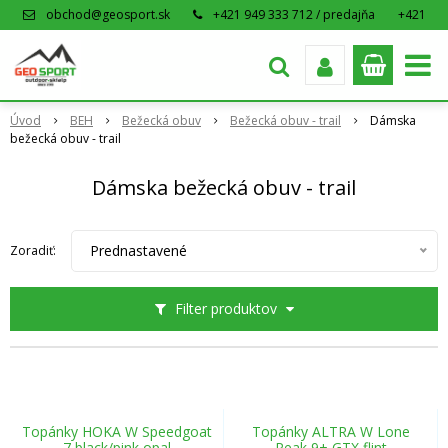
obchod@geosport.sk
+421 949 333 712 / predajňa
+421
915 962 766 / eshop
Úvod
BEH
Bežecká obuv
Bežecká obuv - trail
Dámska
bežecká obuv - trail
Dámska bežecká obuv - trail
Prednastavené
Zoradiť:
Filter produktov
Topánky HOKA W Speedgoat
Topánky ALTRA W Lone
7 black/pink opal
Peak 9+ GTX flint