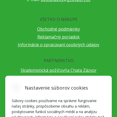
VŠETKO O NÁKUPE
Obchodné podmienky
Reklamačný poriadok
Informácie o spracúvaní osobných údajov
PARTNERSTVO
Skialpinistická požičovňa Chata Zázvor
Po horách s TatryGuide
Cestovateľský festival Cestou necestou
Nastavenie súborov cookies
Peter Fraňo - ultra bežec
Súbory cookies používame na správne fungovanie
Alpenverein Slovensko
našej stránky, prispôsobenie obsahu a reklám,
Hore-dole Derešom
poskytovanie funkcií sociálnych médií a na analýzu