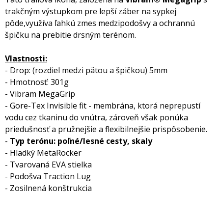
trakčným výstupkom pre lepší záber na sypkej
pôde,využíva ľahkú zmes medzipodošvy a ochrannú
špičku na prebitie drsným terénom.
Vlastnosti:
- Drop: (rozdiel medzi pätou a špičkou) 5mm
- Hmotnosť: 301g
- Vibram MegaGrip
- Gore-Tex Invisible fit - membrána, ktorá neprepustí
vodu cez tkaninu do vnútra, zároveň však ponúka
priedušnosť a pružnejšie a flexibilnejšie prispôsobenie.
-
Typ terónu: poľné/lesné cesty, skaly
- Hladký MetaRocker
- Tvarovaná EVA stielka
- Podošva Traction Lug
- Zosilnená konštrukcia