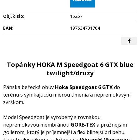
Obj. čislo:
15267
EAN:
197634731704
Topánky HOKA M Speedgoat 6 GTX blue
twilight/druzy
Pánska bežecká obuv
Hoka Speedgoat 6 GTX
do
terénu s vynikajúcou mierou tlmenia a nepremokavým
zvrškom.
Model Speedgoat je vyrobený s rovnakou
nepremokavou membránou
GORE-TEX
a pružnejším
golierom, ktorý je príjemnejší a flexibilnejší pri behu.
Táto trailová ikona, založená na
Vibram® Megagrip
s