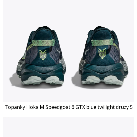
Topanky Hoka M Speedgoat 6 GTX blue twilight druzy 5