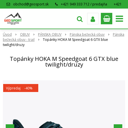
obchod@geosport.sk
+421 949 333 712 / predajňa
+421
915 962 766 / eshop
Úvod
OBUV
PÁNSKA OBUV
Pánska bežecká obuv
Pánska
bežecká obuv - trail
Topánky HOKA M Speedgoat 6 GTX blue
twilight/druzy
Topánky HOKA M Speedgoat 6 GTX blue
twilight/druzy
Výpredaj
-40%