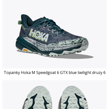
Topanky Hoka M Speedgoat 6 GTX blue twilight druzy 6