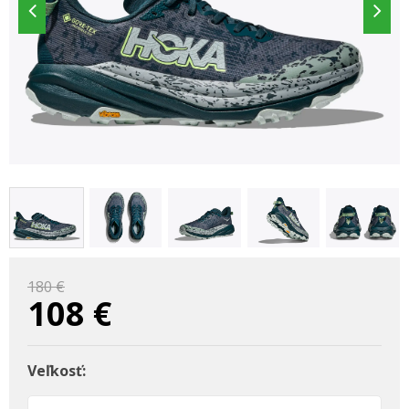
180 €
108
€
Veľkosť: