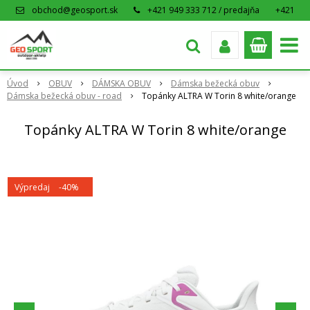
obchod@geosport.sk
+421 949 333 712 / predajňa
+421
915 962 766 / eshop
Úvod
OBUV
DÁMSKA OBUV
Dámska bežecká obuv
Dámska bežecká obuv - road
Topánky ALTRA W Torin 8 white/orange
Topánky ALTRA W Torin 8 white/orange
Výpredaj
-40%