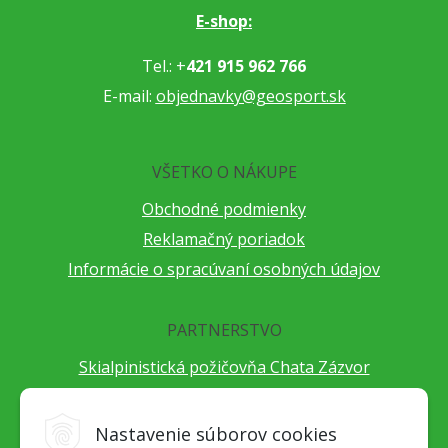
E-shop:
Tel.: +
421 915 962 766
E-mail:
objednavky@geosport.sk
VŠETKO O NÁKUPE
Obchodné podmienky
Reklamačný poriadok
Informácie o spracúvaní osobných údajov
PARTNERSTVO
Skialpinistická požičovňa Chata Zázvor
Po horách s TatryGuide
Cestovateľský festival Cestou necestou
Nastavenie súborov cookies