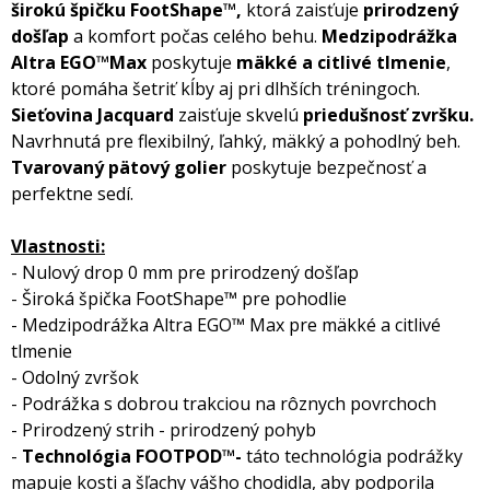
širokú špičku FootShape™,
ktorá zaisťuje
prirodzený
došľap
a komfort počas celého behu.
Medzipodrážka
Altra EGO™Max
poskytuje
mäkké a citlivé tlmenie
,
ktoré pomáha šetriť kĺby aj pri dlhších tréningoch.
Sieťovina Jacquard
zaisťuje skvelú
priedušnosť zvršku.
Navrhnutá pre flexibilný, ľahký, mäkký a pohodlný beh.
Tvarovaný pätový golier
poskytuje bezpečnosť a
perfektne sedí.
Vlastnosti:
- Nulový drop 0 mm pre prirodzený došľap
- Široká špička FootShape™ pre pohodlie
- Medzipodrážka Altra EGO™ Max pre mäkké a citlivé
tlmenie
- Odolný zvršok
- Podrážka s dobrou trakciou na rôznych povrchoch
- Prirodzený strih - prirodzený pohyb
-
Technológia FOOTPOD™-
táto technológia podrážky
mapuje kosti a šľachy vášho chodidla, aby podporila