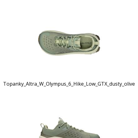
Topanky_Altra_W_Olympus_6_Hike_Low_GTX_dusty_olive_