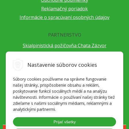
Reklamačný poriadok
Informácie o spracúvaní osobných údajov
PARTNERSTVO
Skialpinistická požičovňa Chata Zázvor
Po horách s TatryGuide
Cestovateľský festival Cestou necestou
Nastavenie súborov cookies
Peter Fraňo - ultra bežec
Súbory cookies používame na správne fungovanie
Alpenverein Slovensko
našej stránky, prispôsobenie obsahu a reklám,
Hore-dole Derešom
poskytovanie funkcií sociálnych médií a na analýzu
Motorest Nemecká
návštevnosti. Informácie o používaní našej stránky tiež
zdieľame s našimi sociálnymi médiami, reklamnými a
Splav Hrona
analytickými partnermi.
OZ ZaBer
Prijať všetky