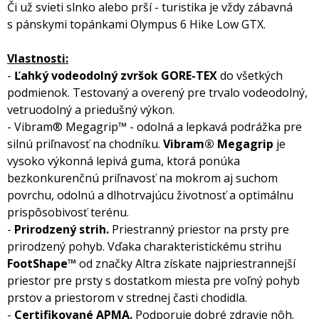
Či už svieti slnko alebo prší - turistika je vždy zábavná
s pánskymi topánkami Olympus 6 Hike Low GTX.
Vlastnosti:
-
Ľahký vodeodolný zvršok GORE-TEX
do všetkých
podmienok. Testovaný a overený pre trvalo vodeodolný,
vetruodolný a priedušný výkon.
- Vibram® Megagrip™ - odolná a lepkavá podrážka pre
silnú priľnavosť na chodníku.
Vibram® Megagrip
je
vysoko výkonná lepivá guma, ktorá ponúka
bezkonkurenčnú priľnavosť na mokrom aj suchom
povrchu, odolnú a dlhotrvajúcu životnosť a optimálnu
prispôsobivosť terénu.
-
Prirodzený strih.
Priestranný priestor na prsty pre
prirodzený pohyb. Vďaka charakteristickému strihu
FootShape™
od značky Altra získate najpriestrannejší
priestor pre prsty s dostatkom miesta pre voľný pohyb
prstov a priestorom v strednej časti chodidla.
-
Certifikované APMA.
Podporuje dobré zdravie nôh.