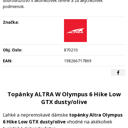
dobrodružstvo v akomkoľvek teréne a za akýchkoľvek
podmienok.
Značka:
Obj. čislo:
870210
EAN:
198266717869
Topánky ALTRA W Olympus 6 Hike Low
GTX dusty/olive
Ľahké a nepremokavé dámske
topánky Altra Olympus
6 Hike Low GTX dusty/olive
vhodné na akékoľvek