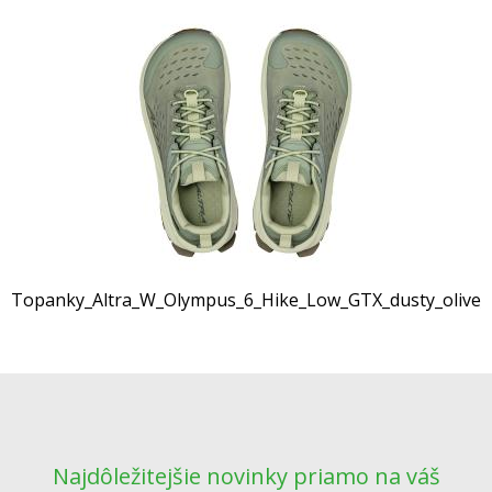
Topanky_Altra_W_Olympus_6_Hike_Low_GTX_dusty_olive_
Najdôležitejšie novinky priamo na váš