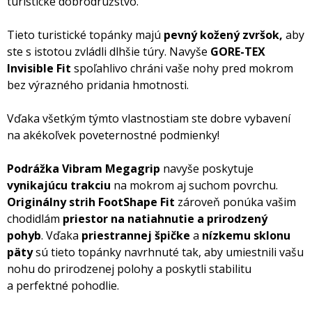
turistické dobrodružstvo.
Tieto turistické topánky majú
pevný kožený zvršok
,
aby
ste s istotou zvládli dlhšie túry. Navyše
GORE-TEX
Invisible Fit
spoľahlivo chráni vaše nohy pred mokrom
bez výrazného pridania hmotnosti.
Vďaka všetkým týmto vlastnostiam ste dobre vybavení
na akékoľvek poveternostné podmienky!
Podrážka Vibram Megagrip
navyše poskytuje
vynikajúcu trakciu
na mokrom aj suchom povrchu.
Originálny strih FootShape Fit
zároveň ponúka vašim
chodidlám
priestor na natiahnutie a prirodzený
pohyb
. Vďaka
priestrannej špičke
a
nízkemu sklonu
päty
sú tieto topánky navrhnuté tak, aby umiestnili vašu
nohu do prirodzenej polohy a poskytli stabilitu
a perfektné pohodlie.