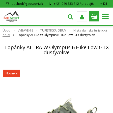
obchod@geosport.sk
+421 949 333 712 / predajňa
+421
915 962 766 / eshop
Úvod
VYBAVENIE
TURISTICKÁ OBUV
Nízka dámska turistická
obuv
Topánky ALTRA W Olympus 6 Hike Low GTX dusty/olive
Topánky ALTRA W Olympus 6 Hike Low GTX
dusty/olive
Novinka