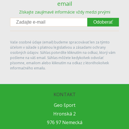
email
Získajte zaujímavé informácie vždy medzi prvými
Odoberať
Vaše osobné údaje (email) budeme spracovávať len za týmto
účelom v súlade s platnou legislatívou a zásadami ochrany
osobných údajov. Súhlas potvrdíte kliknutím na odkaz, ktorý vám
pošleme na váš email. Súhlas môžete kedykoľvek odvolať
písomne, emailom alebo kliknutím na odkaz z ktoréhokoľvek
informačného emailu.
KONTAKT
Geo šport
Hronská 2
976 97 Nemecká