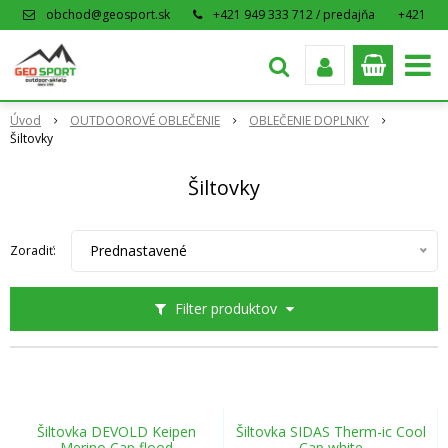
obchod@geosport.sk
+421 949 333 712 / predajňa
+421
915 962 766 / eshop
Úvod
OUTDOOROVÉ OBLEČENIE
OBLEČENIE DOPLNKY
Šiltovky
Šiltovky
Prednastavené
Zoradiť:
Filter produktov
Šiltovka DEVOLD Keipen
Šiltovka SIDAS Therm-ic Cool
Merino Cap flood
Cap white