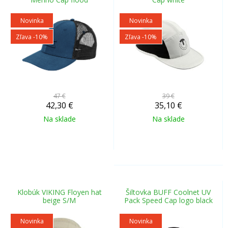
Novinka
Novinka
Zľava -10%
Zľava -10%
47 €
39 €
42,30
€
35,10
€
Na sklade
Na sklade
Klobúk VIKING Floyen hat
Šiltovka BUFF Coolnet UV
beige S/M
Pack Speed Cap logo black
Novinka
Novinka