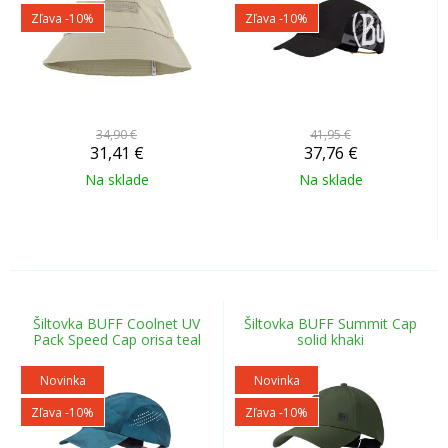
Zľava -10%
Zľava -10%
34,90 €
41,95 €
31,41
€
37,76
€
Na sklade
Na sklade
Šiltovka BUFF Coolnet UV
Šiltovka BUFF Summit Cap
Pack Speed Cap orisa teal
solid khaki
Novinka
Novinka
Zľava -10%
Zľava -10%