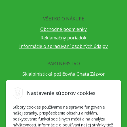
VŠETKO O NÁKUPE
Obchodné podmienky
Reklamačný poriadok
Informácie o spracúvaní osobných údajov
PARTNERSTVO
Skialpinistická požičovňa Chata Zázvor
Po horách s TatryGuide
Cestovateľský festival Cestou necestou
Nastavenie súborov cookies
Peter Fraňo - ultra bežec
Súbory cookies používame na správne fungovanie
Alpenverein Slovensko
našej stránky, prispôsobenie obsahu a reklám,
Hore-dole Derešom
poskytovanie funkcií sociálnych médií a na analýzu
Motorest Nemecká
návštevnosti. Informácie o používaní našej stránky tiež