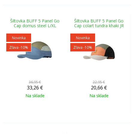
Šiltovka BUFF 5 Panel Go
Šiltovka BUFF 5 Panel Go
Cap domus steel L/XL
Cap colart tundra khaki JR
Novinka
Novinka
Zľava -10%
Zľava -10%
36,95 €
22,95 €
33,26
€
20,66
€
Na sklade
Na sklade