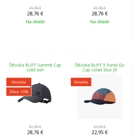
31,95 €
31,95 €
28,76
€
28,76
€
Na sklade
Na sklade
Šiltovka BUFF Summit Cap
Šiltovka BUFF 5 Panel Go
solid ash
Cap colart blue JR
Novinka
Novinka
Zľava -10%
31,95 €
22,95 €
28,76
€
22,95
€