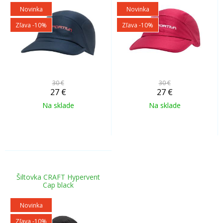
Novinka
Novinka
Zľava -10%
Zľava -10%
30 €
30 €
27
€
27
€
Na sklade
Na sklade
Šiltovka CRAFT Hypervent
Cap black
Novinka
Zľava -10%