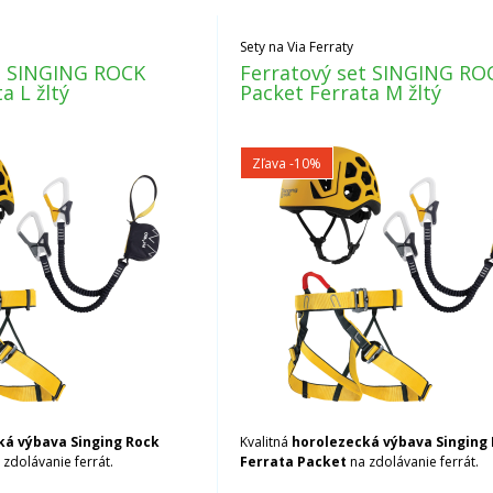
Sety na Via Ferraty
t SINGING ROCK
Ferratový set SINGING RO
a L žltý
Packet Ferrata M žltý
Zľava -10%
ká výbava Singing Rock
Kvalitná
horolezecká výbava Singing
zdolávanie ferrát.
Ferrata Packet
na zdolávanie ferrát.