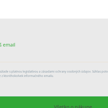
š email
lade s platnou legislatívou a zásadami ochrany osobných údajov. Súhlas potvr
 z ktoréhokoľvek informačného emailu.
Všetko o nákupe