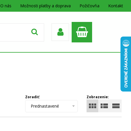
O nás
Možnosti platby a doprava
Požičovňa
Kontakt
Zoradiť:
Zobrazenie:
Prednastavené