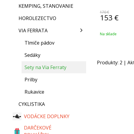
KEMPING, STANOVANIE
170 €
153
€
HOROLEZECTVO
VIA FERRATA
Na sklade
Tlmiče pádov
Sedáky
Produkty:
2
| Ak
Sety na Via Ferraty
Prilby
Rukavice
CYKLISTIKA
VODÁCKE DOPLNKY
DARČEKOVÉ