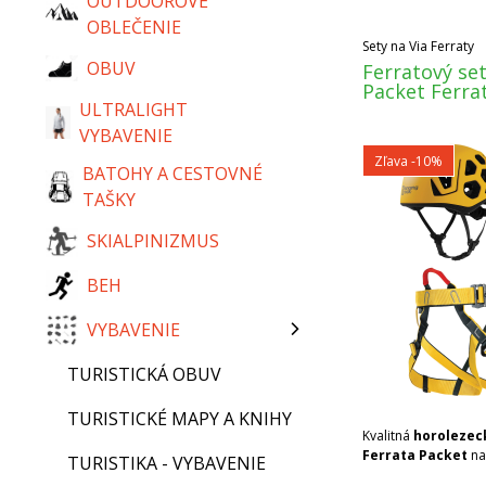
OUTDOOROVÉ
OBLEČENIE
Sety na Via Ferraty
OBUV
Ferratový se
Packet Ferrat
ULTRALIGHT
VYBAVENIE
Zľava -10%
BATOHY A CESTOVNÉ
TAŠKY
SKIALPINIZMUS
BEH
VYBAVENIE
TURISTICKÁ OBUV
TURISTICKÉ MAPY A KNIHY
Kvalitná
horolezec
Ferrata Packet
na 
TURISTIKA - VYBAVENIE