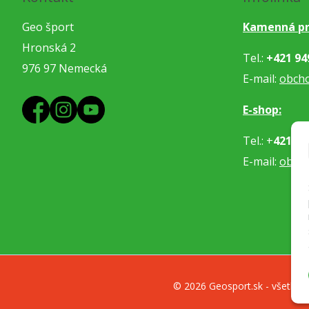
Geo šport
Kamenná pr
Hronská 2
Tel.:
+421 94
976 97 Nemecká
E-mail:
obch
E-shop:
Tel.: +
421 91
E-mail:
obje
© 2026 Geosport.sk - všetko p