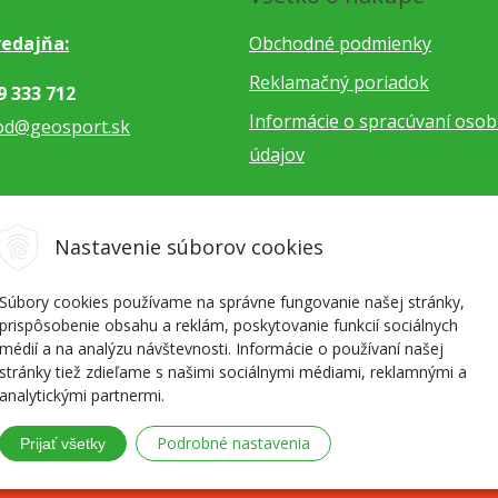
edajňa:
Obchodné podmienky
Reklamačný poriadok
9 333 712
Informácie o spracúvaní oso
od@geosport.sk
údajov
5 962 766
Nastavenie súborov cookies
dnavky@geosport.sk
Súbory cookies používame na správne fungovanie našej stránky,
prispôsobenie obsahu a reklám, poskytovanie funkcií sociálnych
médií a na analýzu návštevnosti. Informácie o používaní našej
stránky tiež zdieľame s našimi sociálnymi médiami, reklamnými a
analytickými partnermi.
Podrobné nastavenia
Prijať všetky
re milovníkov outdoor športov a skialpu •
NextShop
&
e-shop Pohod