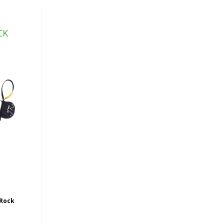
CK
 Rock