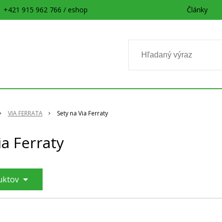
+421 915 962 766 / eshop
Články
VIA FERRATA
Sety na Via Ferraty
ia Ferraty
duktov