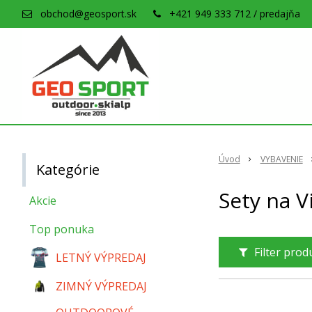
obchod@geosport.sk
+421 949 333 712 / predajňa
Úvod
VYBAVENIE
Kategórie
Sety na V
Akcie
Top ponuka
Filter pro
LETNÝ VÝPREDAJ
ZIMNÝ VÝPREDAJ