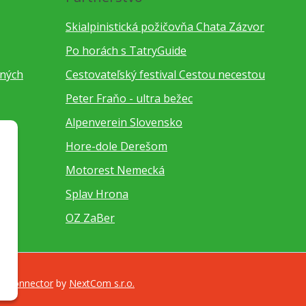
Skialpinistická požičovňa Chata Zázvor
Po horách s TatryGuide
bných
Cestovateľský festival Cestou necestou
Peter Fraňo - ultra bežec
Alpenverein Slovensko
Hore-dole Derešom
Motorest Nemecká
Splav Hrona
OZ ZaBer
a Connector
by
NextCom s.r.o.