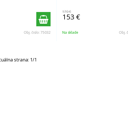
170 €
153
€
Obj. čislo:
75032
Na sklade
Obj. 
tuálna strana:
1
/
1