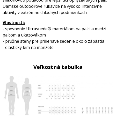
silikónovou potlačou pre lepší úchop lyžiarskych palíc.
Dámske outdoorové rukavice na vysoko intenzívne
aktivity v extrémne chladných podmienkach.
Vlastnosti:
- spevnenie Ultrasuede® materiálom na palci a medzi
palcom a ukazovákom
- pružné stehy pre priliehavé sedenie okolo zápästia
- elastický lem na manžete
Veľkostná tabuľka