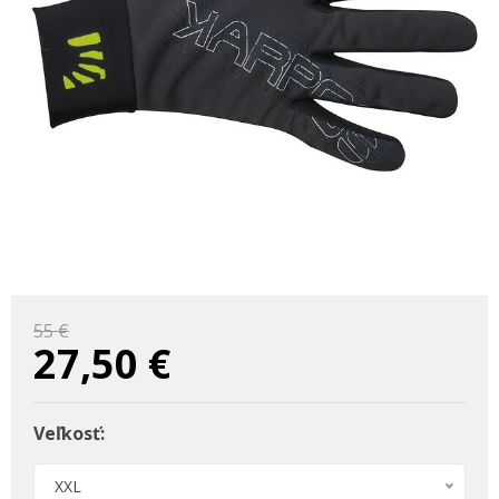
55 €
27,50
€
Veľkosť:
XXL