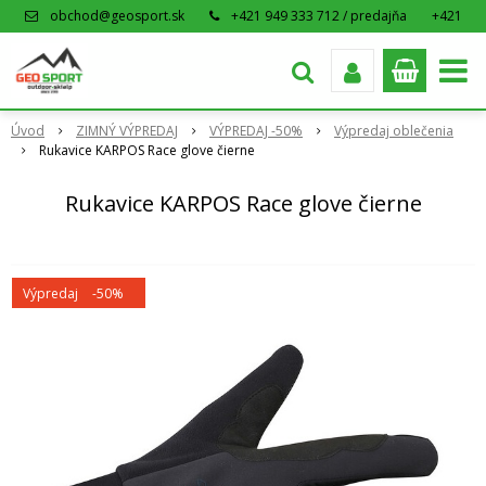
obchod@geosport.sk
+421 949 333 712 / predajňa
+421
915 962 766 / eshop
Úvod
ZIMNÝ VÝPREDAJ
VÝPREDAJ -50%
Výpredaj oblečenia
Rukavice KARPOS Race glove čierne
Rukavice KARPOS Race glove čierne
Výpredaj
-50%