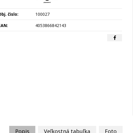
bj. čislo:
100027
EAN:
4053866842143
Popis
Veľkostná tabuľka
Foto