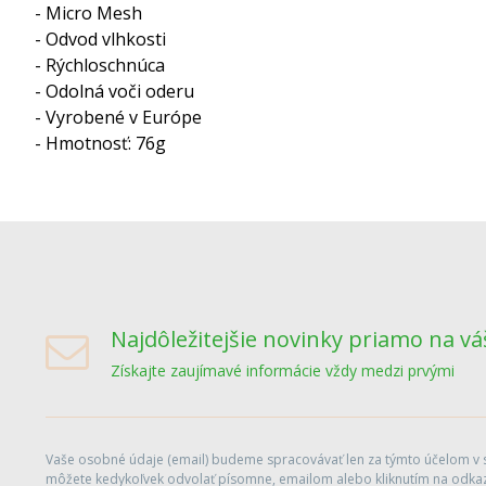
- Micro Mesh
- Odvod vlhkosti
- Rýchloschnúca
- Odolná voči oderu
- Vyrobené v Európe
- Hmotnosť: 76g
Najdôležitejšie novinky priamo na vá
Získajte zaujímavé informácie vždy medzi prvými
Vaše osobné údaje (email) budeme spracovávať len za týmto účelom v sú
môžete kedykoľvek odvolať písomne, emailom alebo kliknutím na odkaz