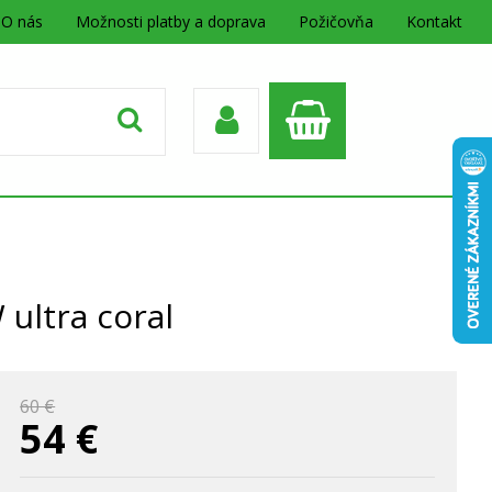
O nás
Možnosti platby a doprava
Požičovňa
Kontakt
ultra coral
60 €
54
€