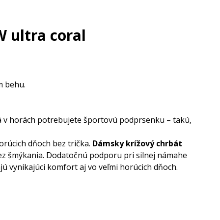
 ultra coral
m behu.
á v horách potrebujete športovú podprsenku – takú,
orúcich dňoch bez trička.
Dámsky krížový chrbát
ez šmýkania. Dodatočnú podporu pri silnej námahe
ú vynikajúci komfort aj vo veľmi horúcich dňoch.