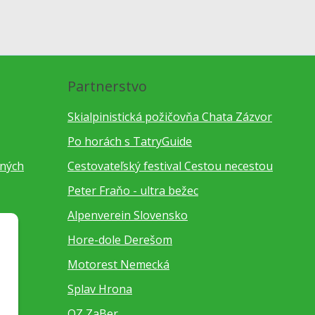
Partnerstvo
Skialpinistická požičovňa Chata Zázvor
Po horách s TatryGuide
bných
Cestovateľský festival Cestou necestou
Peter Fraňo - ultra bežec
Alpenverein Slovensko
Hore-dole Derešom
Motorest Nemecká
Splav Hrona
OZ ZaBer