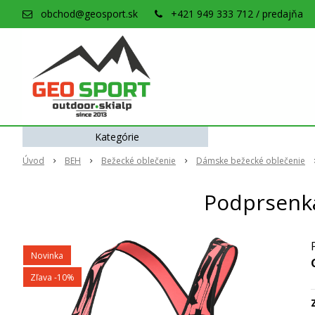
obchod@geosport.sk
+421 949 333 712 / predajňa
Kategórie
Úvod
BEH
Bežecké oblečenie
Dámske bežecké oblečenie
Podprsenka
Novinka
Zľava -10%