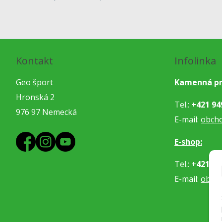
Kontakt
Infolinka
Geo šport
Kamenná pr
Hronská 2
Tel.:
+421 94
976 97 Nemecká
E-mail:
obch
E-shop:
Tel.: +
421 91
E-mail:
obje