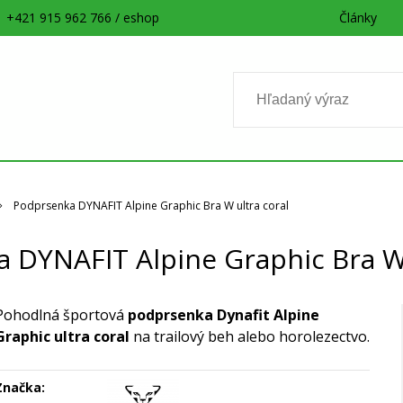
+421 915 962 766 / eshop
Články
Podprsenka DYNAFIT Alpine Graphic Bra W ultra coral
 DYNAFIT Alpine Graphic Bra W 
Pohodlná športová
podprsenka Dynafit Alpine
Graphic
ultra coral
na trailový beh alebo horolezectvo.
Značka: