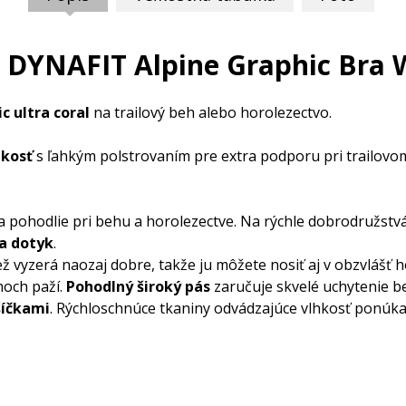
DYNAFIT Alpine Graphic Bra W
ic
ultra coral
na trailový beh alebo horolezectvo.
hkosť
s ľahkým polstrovaním pre extra podporu pri trailovo
pohodlie pri behu a horolezectve. Na rýchle dobrodružstv
na dotyk
.
 vyzerá naozaj dobre, takže ju môžete nosiť aj v obzvlášť h
hoch paží.
Pohodlný široký pás
zaručuje skvelé uchytenie b
šíčkami
. Rýchloschnúce tkaniny odvádzajúce vlhkosť ponúkaj