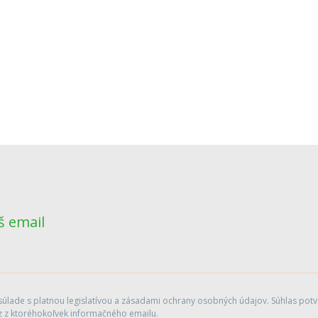
š email
lade s platnou legislatívou a zásadami ochrany osobných údajov. Súhlas potvr
 z ktoréhokoľvek informačného emailu.