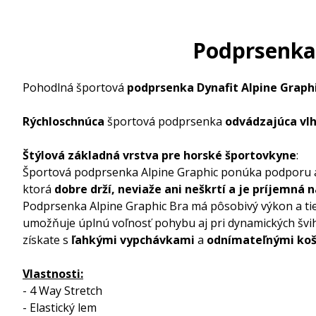
Podprsenka 
Pohodlná športová
podprsenka Dynafit Alpine Graph
Rýchloschnúca
športová podprsenka
odvádzajúca vl
Štýlová základná vrstva pre horské športovkyne
:
Športová podprsenka Alpine Graphic ponúka podporu a 
ktorá
dobre drží, neviaže ani neškrtí
a je príjemná 
Podprsenka Alpine Graphic Bra má pôsobivý výkon a tiež
umožňuje úplnú voľnosť pohybu aj pri dynamických švi
získate s
ľahkými vypchávkami
a
odnímateľnými ko
Vlastnosti:
- 4 Way Stretch
- Elastický lem