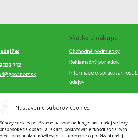
Všetko o nákupe
edajňa:
Obchodné podmienky
Reklamačný poriadok
9 333 712
Informácie o spracúvaní oso
od@geosport.sk
údajov
5 962 766
Nastavenie súborov cookies
dnavky@geosport.sk
Súbory cookies používame na správne fungovanie našej stránky,
prispôsobenie obsahu a reklám, poskytovanie funkcií sociálnych
médií a na analýzu návštevnosti. Informácie o používaní našej