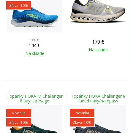
Zľava -10%
160 €
170
€
144
€
Na sklade
Na sklade
Topánky HOKA M Challenger
Topánky HOKA Challenger 8
8 bay leaf/sage
faded navy/pampass
Novinka
Novinka
Zľava -10%
Zľava -10%