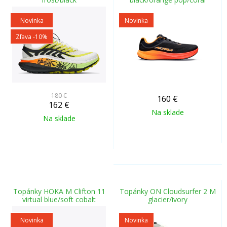
Novinka
Novinka
Zľava -10%
180 €
160
€
162
€
Na sklade
Na sklade
Topánky HOKA M Clifton 11
Topánky ON Cloudsurfer 2 M
virtual blue/soft cobalt
glacier/ivory
Novinka
Novinka