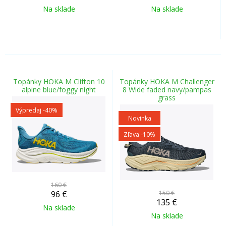
Na sklade
Na sklade
Topánky HOKA M Clifton 10
Topánky HOKA M Challenger
alpine blue/foggy night
8 Wide faded navy/pampas
grass
Výpredaj
-40%
Novinka
Zľava -10%
160 €
96
€
150 €
135
€
Na sklade
Na sklade