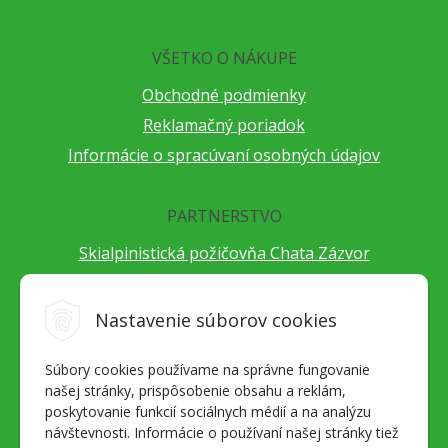
VŠETKO O NÁKUPE
Obchodné podmienky
Reklamačný poriadok
Informácie o spracúvaní osobných údajov
PARTNERSTVO
Skialpinistická požičovňa Chata Zázvor
Po horách s TatryGuide
Cestovateľský festival Cestou necestou
Nastavenie súborov cookies
Peter Fraňo - ultra bežec
Súbory cookies používame na správne fungovanie
Alpenverein Slovensko
našej stránky, prispôsobenie obsahu a reklám,
Hore-dole Derešom
poskytovanie funkcií sociálnych médií a na analýzu
Motorest Nemecká
návštevnosti. Informácie o používaní našej stránky tiež