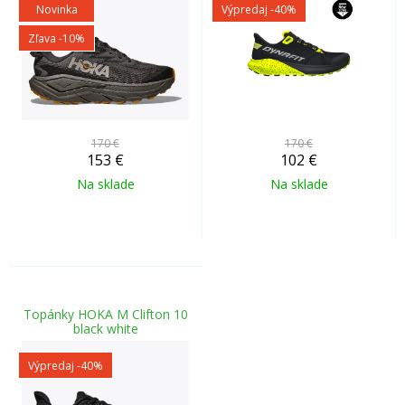
Novinka
Výpredaj
-40%
Zľava -10%
170 €
170 €
153
€
102
€
Na sklade
Na sklade
Topánky HOKA M Clifton 10
black white
Výpredaj
-40%