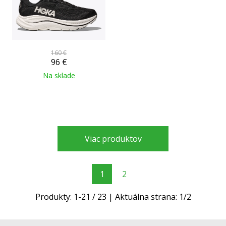
160 €
96
€
Na sklade
Viac produktov
1
2
Produkty:
1
-
21
/
23
| Aktuálna strana:
1
/
2