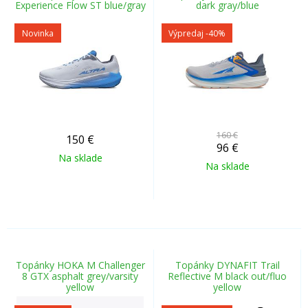
Experience Flow ST blue/gray
dark gray/blue
Novinka
Výpredaj
-40%
160 €
150
€
96
€
Na sklade
Na sklade
Topánky HOKA M Challenger
Topánky DYNAFIT Trail
8 GTX asphalt grey/varsity
Reflective M black out/fluo
yellow
yellow