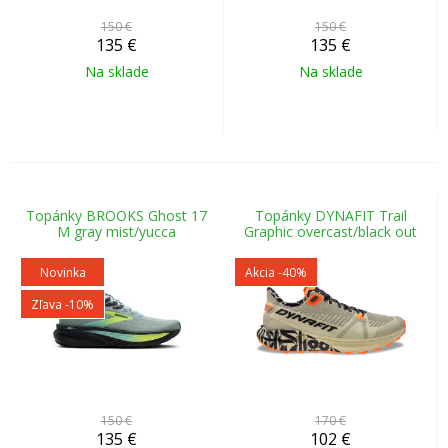
150 €
150 €
135
€
135
€
Na sklade
Na sklade
Topánky BROOKS Ghost 17
Topánky DYNAFIT Trail
M gray mist/yucca
Graphic overcast/black out
Novinka
Akcia
-40%
Zľava -10%
150 €
170 €
135
€
102
€