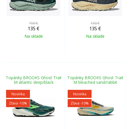
150 €
150 €
135
€
135
€
Na sklade
Na sklade
Topánky BROOKS Ghost Trail
Topánky BROOKS Ghost Trail
M atlantic deep/black
M bleached sand/rabbit
Novinka
Novinka
Zľava -10%
Zľava -10%