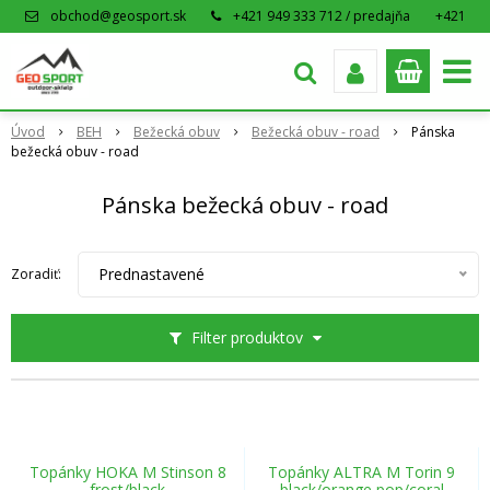
obchod@geosport.sk
+421 949 333 712 / predajňa
+421
915 962 766 / eshop
Úvod
BEH
Bežecká obuv
Bežecká obuv - road
Pánska
bežecká obuv - road
Pánska bežecká obuv - road
Prednastavené
Zoradiť:
Filter produktov
Topánky HOKA M Stinson 8
Topánky ALTRA M Torin 9
frost/black
black/orange pop/coral