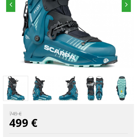
749 €
499
€