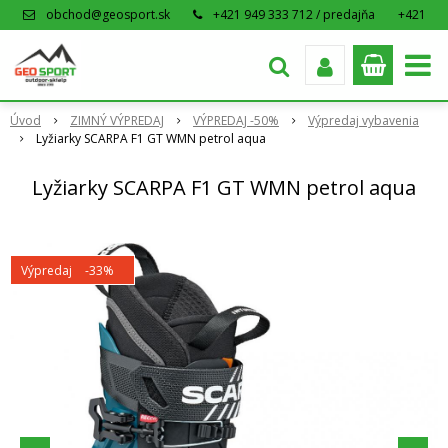
obchod@geosport.sk
+421 949 333 712 / predajňa
+421
915 962 766 / eshop
Úvod
ZIMNÝ VÝPREDAJ
VÝPREDAJ -50%
Výpredaj vybavenia
Lyžiarky SCARPA F1 GT WMN petrol aqua
Lyžiarky SCARPA F1 GT WMN petrol aqua
Výpredaj
-33%