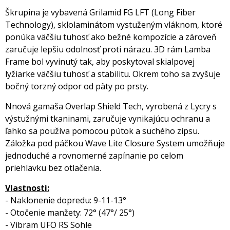
Škrupina je vybavená Grilamid FG LFT (Long Fiber
Technology), sklolaminátom vystuženým vláknom, ktoré
ponúka väčšiu tuhosť ako bežné kompozície a zároveň
zaručuje lepšiu odolnosť proti nárazu. 3D rám Lamba
Frame bol vyvinutý tak, aby poskytoval skialpovej
lyžiarke väčšiu tuhosť a stabilitu. Okrem toho sa zvyšuje
bočný torzný odpor od päty po prsty.
Nnová gamaša Overlap Shield Tech, vyrobená z Lycry s
výstužnými tkaninami, zaručuje vynikajúcu ochranu a
ľahko sa používa pomocou pútok a suchého zipsu.
Záložka pod páčkou Wave Lite Closure System umožňuje
jednoduché a rovnomerné zapínanie po celom
priehlavku bez otlačenia.
Vlastnosti:
- Naklonenie dopredu: 9-11-13°
- Otočenie manžety: 72° (47°/ 25°)
- Vibram UFO RS Sohle