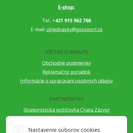
E-shop:
Tel.: +
421 915 962 766
E-mail:
objednavky@geosport.sk
VŠETKO O NÁKUPE
Obchodné podmienky
Reklamačný poriadok
Informácie o spracúvaní osobných údajov
PARTNERSTVO
Skialpinistická požičovňa Chata Zázvor
Po horách s TatryGuide
Cestovateľský festival Cestou necestou
Nastavenie súborov cookies