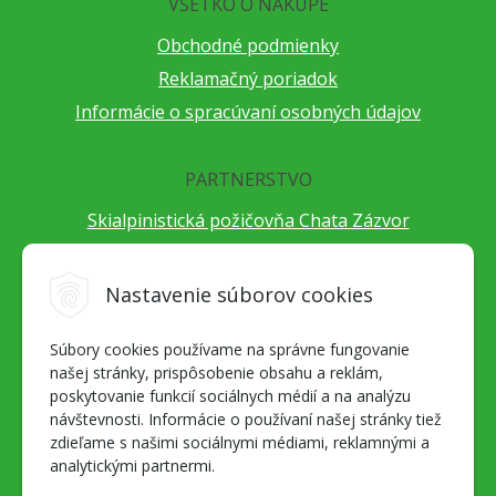
VŠETKO O NÁKUPE
Obchodné podmienky
Reklamačný poriadok
Informácie o spracúvaní osobných údajov
PARTNERSTVO
Skialpinistická požičovňa Chata Zázvor
Po horách s TatryGuide
Cestovateľský festival Cestou necestou
Nastavenie súborov cookies
Peter Fraňo - ultra bežec
Súbory cookies používame na správne fungovanie
Alpenverein Slovensko
našej stránky, prispôsobenie obsahu a reklám,
Hore-dole Derešom
poskytovanie funkcií sociálnych médií a na analýzu
Motorest Nemecká
návštevnosti. Informácie o používaní našej stránky tiež
zdieľame s našimi sociálnymi médiami, reklamnými a
Splav Hrona
analytickými partnermi.
OZ ZaBer