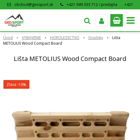
obchod@geosport.sk
+421 949 333 712 / predajňa
+421
915 962 766 / eshop
Úvod
VYBAVENIE
HOROLEZECTVO
Doplnky
Lišta
METOLIUS Wood Compact Board
Lišta METOLIUS Wood Compact Board
Zľava -10%