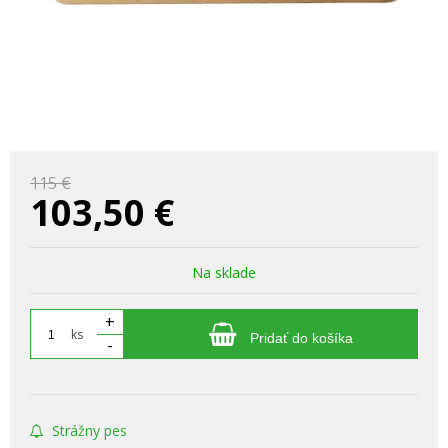
115 €
103,50
€
Na sklade
+
ks
Pridať do košíka
-
Strážny pes