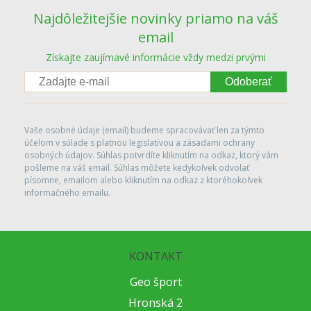
Najdôležitejšie novinky priamo na váš
email
Získajte zaujímavé informácie vždy medzi prvými
Odoberať
Vaše osobné údaje (email) budeme spracovávať len za týmto
účelom v súlade s platnou legislatívou a zásadami ochrany
osobných údajov. Súhlas potvrdíte kliknutím na odkaz, ktorý vám
pošleme na váš email. Súhlas môžete kedykoľvek odvolať
písomne, emailom alebo kliknutím na odkaz z ktoréhokoľvek
informačného emailu.
KONTAKT
Geo šport
Hronská 2