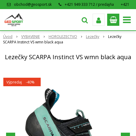
obchod@geosport.sk
+421 949 333 712 / predajňa
+421
915 962 766 / eshop
Úvod
VYBAVENIE
HOROLEZECTVO
Lezečky
Lezečky
SCARPA Instinct VS wmn black aqua
Lezečky SCARPA Instinct VS wmn black aqua
Výpredaj
-40%