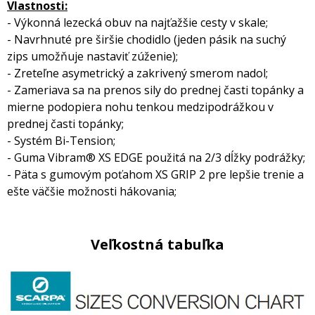
Vlastnosti:
- Výkonná lezecká obuv na najťažšie cesty v skale;
- Navrhnuté pre širšie chodidlo (jeden pásik na suchý
zips umožňuje nastaviť zúženie);
- Zreteľne asymetrický a zakrivený smerom nadol;
- Zameriava sa na prenos sily do prednej časti topánky a
mierne podopiera nohu tenkou medzipodrážkou v
prednej časti topánky;
- Systém Bi-Tension;
- Guma Vibram® XS EDGE použitá na 2/3 dĺžky podrážky;
- Päta s gumovým poťahom XS GRIP 2 pre lepšie trenie a
ešte väčšie možnosti hákovania;
Veľkostná tabuľka