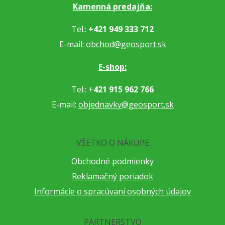
Kamenná predajňa:
Tel.:
+421 949 333 712
E-mail:
obchod@geosport.sk
E-shop:
Tel.: +
421 915 962 766
E-mail:
objednavky@geosport.sk
VŠETKO O NÁKUPE
Obchodné podmienky
Reklamačný poriadok
Informácie o spracúvaní osobných údajov
PARTNERSTVO