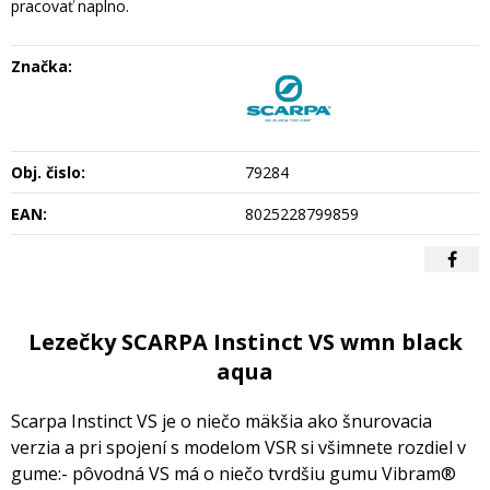
pracovať naplno.
Značka:
Obj. čislo:
79284
EAN:
8025228799859
Lezečky SCARPA Instinct VS wmn black
aqua
Scarpa Instinct VS je o niečo mäkšia ako šnurovacia
verzia a pri spojení s modelom VSR si všimnete rozdiel v
gume:- pôvodná VS má o niečo tvrdšiu gumu Vibram®