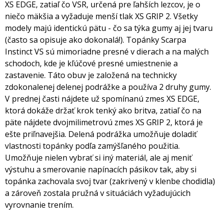
XS EDGE, zatiaľ čo VSR, určená pre ľahších lezcov, je o
niečo mäkšia a vyžaduje menší tlak XS GRIP 2. Všetky
modely majú identickú pätu - čo sa týka gumy aj jej tvaru
(často sa opisuje ako dokonalá!). Topánky Scarpa
Instinct VS sú mimoriadne presné v dierach a na malých
schodoch, kde je kľúčové presné umiestnenie a
zastavenie. Táto obuv je založená na technicky
zdokonalenej delenej podrážke a používa 2 druhy gumy.
V prednej časti nájdete už spomínanú zmes XS EDGE,
ktorá dokáže držať krok tenký ako britva, zatiaľ čo na
päte nájdete dvojmilimetrovú zmes XS GRIP 2, ktorá je
ešte priľnavejšia. Delená podrážka umožňuje doladiť
vlastnosti topánky podľa zamýšľaného použitia.
Umožňuje nielen vybrať si iný materiál, ale aj meniť
výstuhu a smerovanie napínacích pásikov tak, aby si
topánka zachovala svoj tvar (zakrivený v klenbe chodidla)
a zároveň zostala pružná v situáciách vyžadujúcich
vyrovnanie trením.