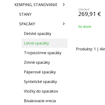
KEMPING, STANOVANIE
299,90 €
269,91
€
STANY
SPACÁKY
Na sklade
Detské spacáky
Letné spacáky
Produkty:
1
| Ak
Trojsezónne spacáky
Zimné spacáky
Páperové spacáky
Syntetické spacáky
Vložky do spacákov
Bivakovacie vrecia