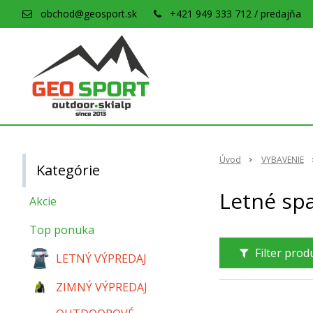
obchod@geosport.sk
+421 949 333 712 / predajňa
Úvod
VYBAVENIE
Kategórie
Letné sp
Akcie
Top ponuka
Filter pro
LETNÝ VÝPREDAJ
ZIMNÝ VÝPREDAJ