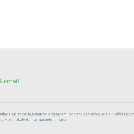
š email
lade s platnou legislatívou a zásadami ochrany osobných údajov. Súhlas potvr
 z ktoréhokoľvek informačného emailu.