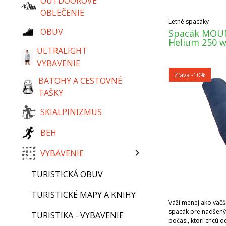
OUTDOOROVÉ
OBLEČENIE
Letné spacáky
OBUV
Spacák MOU
Helium 250 
ULTRALIGHT
VYBAVENIE
Zľava -10%
BATOHY A CESTOVNÉ
TAŠKY
SKIALPINIZMUS
BEH
VYBAVENIE
TURISTICKÁ OBUV
TURISTICKÉ MAPY A KNIHY
Váži menej ako väčši
spacák pre nadšený
TURISTIKA - VYBAVENIE
počasí, ktorí chcú o