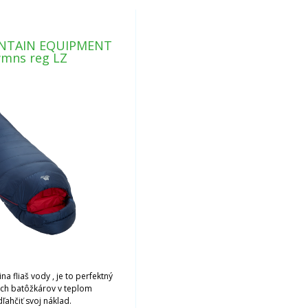
NTAIN EQUIPMENT
wmns reg LZ
na fliaš vody , je to perfektný
ch batôžkárov v teplom
dľahčiť svoj náklad.