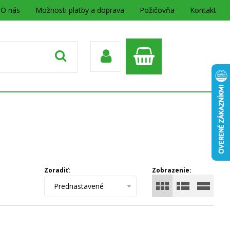
O nás
Možnosti platby a doprava
Požičovňa
Kontakt
Zoradiť:
Zobrazenie:
Prednastavené