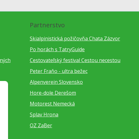
Partnerstvo
Skialpinistická požičovňa Chata Zázvor
Po horách s TatryGuide
bných
Cestovateľský festival Cestou necestou
Peter Fraňo - ultra bežec
Alpenverein Slovensko
Hore-dole Derešom
Motorest Nemecká
Splav Hrona
OZ ZaBer