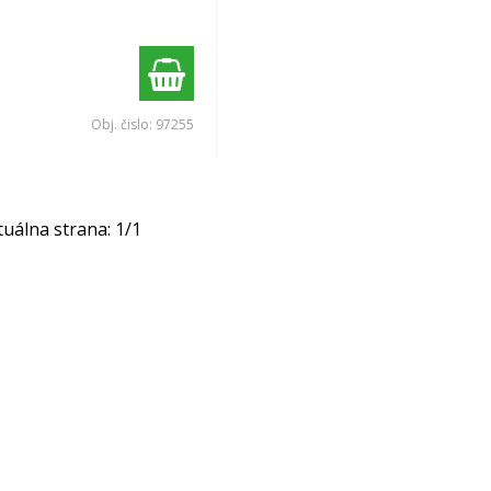
Obj. čislo:
97255
tuálna strana:
1
/
1