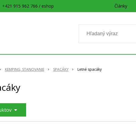
+421 915 962 766 / eshop
Články
KEMPING, STANOVANIE
SPACÁKY
Letné spacáky
acáky
duktov