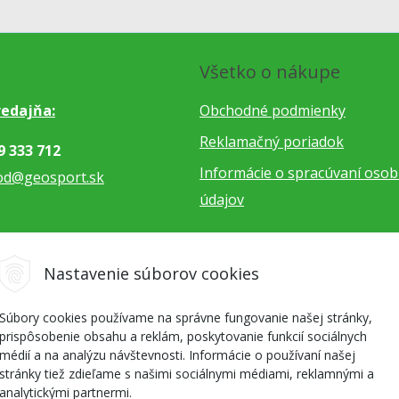
Všetko o nákupe
edajňa:
Obchodné podmienky
Reklamačný poriadok
9 333 712
Informácie o spracúvaní oso
od@geosport.sk
údajov
5 962 766
Nastavenie súborov cookies
dnavky@geosport.sk
Súbory cookies používame na správne fungovanie našej stránky,
prispôsobenie obsahu a reklám, poskytovanie funkcií sociálnych
médií a na analýzu návštevnosti. Informácie o používaní našej
stránky tiež zdieľame s našimi sociálnymi médiami, reklamnými a
analytickými partnermi.