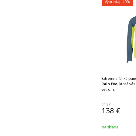
Výpredaj
-40%
Extrémne ľahká pán
Rain Evo
, ktorá vá
vetrom.
230 €
138
€
Na sklade