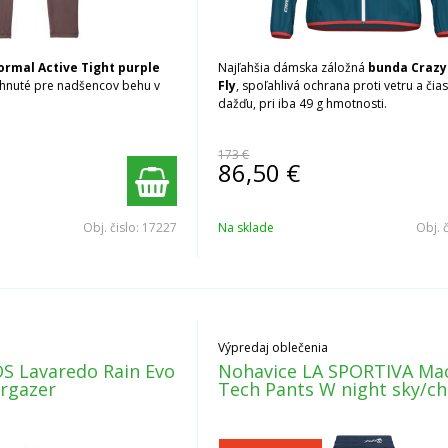
ormal Active Tight purple
Najľahšia dámska záložná
bunda Crazy
vrhnuté pre nadšencov behu v
Fly
, spoľahlivá ochrana proti vetru a čia
dažďu, pri iba 49 g hmotnosti.
173 €
86,50
€
Obj. čislo:
17227
Na sklade
Obj. 
Výpredaj oblečenia
S Lavaredo Rain Evo
Nohavice LA SPORTIVA Ma
rgazer
Tech Pants W night sky/ch