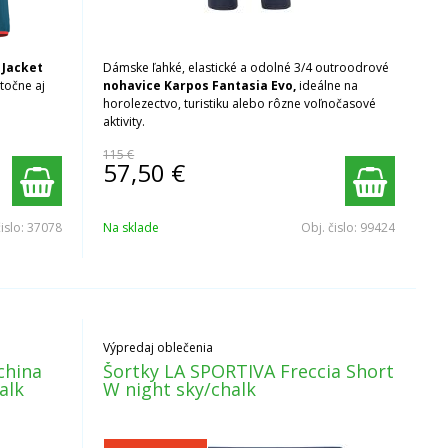
 Jacket
Dámske ľahké, elastické a odolné 3/4 outroodrové
stočne aj
nohavice Karpos Fantasia Evo,
ideálne na
horolezectvo, turistiku alebo rôzne voľnočasové
aktivity.
115 €
57,50
€
čislo:
37078
Na sklade
Obj. čislo:
99424
Výpredaj oblečenia
china
Šortky LA SPORTIVA Freccia Short
alk
W night sky/chalk