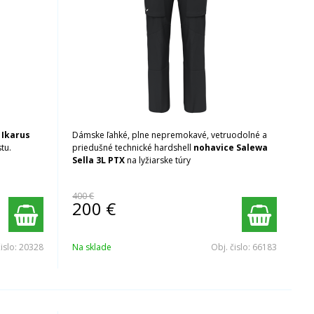
 Ikarus
Dámske ľahké, plne nepremokavé, vetruodolné a
tu.
priedušné technické hardshell
nohavice Salewa
Sella 3L PTX
na lyžiarske túry
400 €
200
€
čislo:
20328
Na sklade
Obj. čislo:
66183