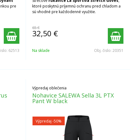
Dynafit
Strečové
rukavice La Sportiva Stretch Goves
,
enkou pre
ktoré poskytnú príjemnú ochranu pred chladom a
sú vhodné pre každodenné využitie.
65 €
32,50
€
čislo:
62513
Na sklade
Obj. čislo:
20351
Výpredaj oblečenia
rus
Nohavice SALEWA Sella 3L PTX
Pant W black
Výpredaj
-50%