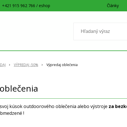
+421 915 962 766 / eshop
Články
DAJ
VÝPREDAJ -50%
Výpredaj oblečenia
oblečenia
 svoj kúsok outdoorového oblečenia alebo výstroje
za bezk
 obmedzené !
 najdete outdoorové produkty známych svetových značiek, a