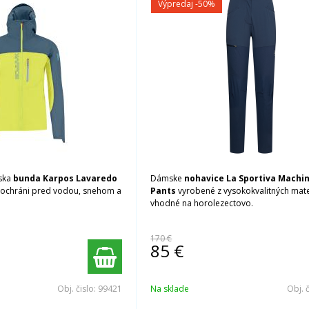
Výpredaj
-50%
ska
bunda Karpos Lavaredo
Dámske
nohavice La Sportiva Machi
s ochráni pred vodou, snehom a
Pants
vyrobené z vysokokvalitných mate
vhodné na horolezectovo.
170 €
85
€
Obj. čislo:
99421
Na sklade
Obj. 