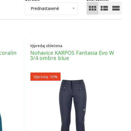
od 20% až do 50%
.
A k tomu
doprava
pri objednávke
Prednastavené
Výpredaj oblečenia
coralin
Nohavice KARPOS Fantasia Evo W
3/4 ombre blue
Výpredaj
-50%