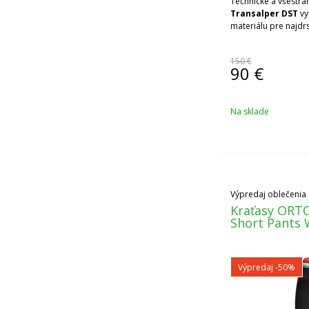
Technické a všestra
Transalper DST
vy
materiálu pre najdrs
150 €
90
€
Na sklade
Výpredaj oblečenia
Kraťasy ORT
Short Pants 
Výpredaj
-50%