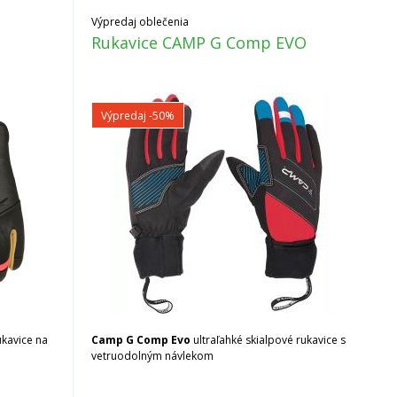
Výpredaj oblečenia
s
Rukavice CAMP G Comp EVO
Výpredaj
-50%
ukavice na
Camp G Comp Evo
ultraľahké skialpové rukavice s
.
vetruodolným návlekom