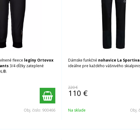
vlnené fleece
legíny Ortovox
Dámske funkčné
nohavice La Sportiva
Pants
3/4 dĺžky zateplené
ideálne pre každého vášnivého skialpinis
OL®.
220 €
110
€
Obj. čislo:
900466
Na sklade
Obj. 