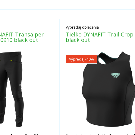
Výpredaj oblečenia
NAFIT Transalper
Tielko DYNAFIT Trail Cro
0910 black out
black out
Výpredaj
-40%