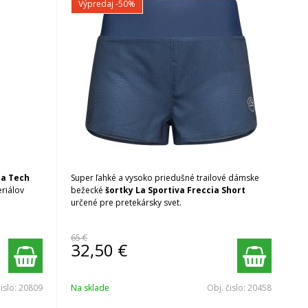
Výpredaj
-50%
na Tech
Super ľahké a vysoko priedušné trailové dámske
riálov
bežecké
šortky La Sportiva Freccia Short
určené pre pretekársky svet.
65 €
32,50
€
čislo:
20809
Na sklade
Obj. čislo:
20458