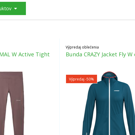
d, Craft, Hoka, Asolo, Altra, Ortovox
a iné,
so zľavami 
duktov
A
.
Výpredaj oblečenia
MAL W Active Tight
Bunda CRAZY Jacket Fly W 
Výpredaj
-50%