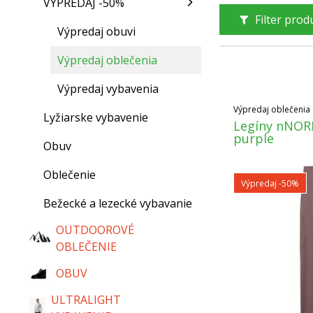
VÝPREDAJ -50%
Equipment, Devol
Filter pro
nad 50 € ZDARM
Výpredaj obuvi
Výpredaj oblečenia
Výpredaj vybavenia
Výpredaj oblečenia
Lyžiarske vybavenie
Legíny nNOR
purple
Obuv
Oblečenie
Výpredaj
-50%
Bežecké a lezecké vybavanie
OUTDOOROVÉ
OBLEČENIE
OBUV
ULTRALIGHT