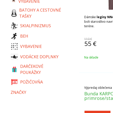
VYBAVENIE
BATOHY A CESTOVNÉ
TAŠKY
Dámske
legíny NN
boli starostlivo na
SKIALPINIZMUS
teréne.
BEH
110 €
55
€
VYBAVENIE
VODÁCKE DOPLNKY
Na sklade
DARČEKOVÉ
POUKÁŽKY
POŽIČOVŇA
Výpredaj oblečenia
ZNAČKY
Bunda KARPO
primrose/sta