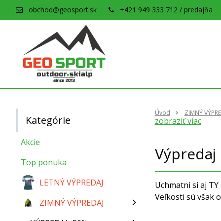
obchod@geosport.sk
+421 949 333 712 / predajňa
Úvod
ZIMNÝ VÝPRE
Kategórie
zobraziť viac
Akcie
Výpredaj 
Top ponuka
LETNÝ VÝPREDAJ
Uchmatni si aj TY
Veľkosti sú však
ZIMNÝ VÝPREDAJ
V tejto kategórií