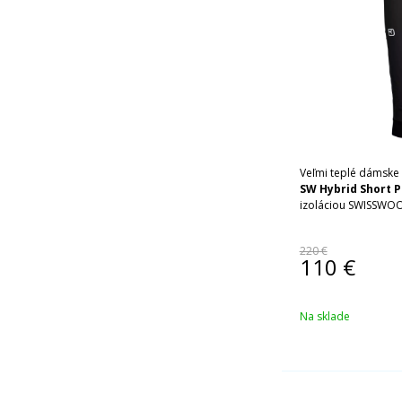
Veľmi teplé dámske 
SW Hybrid Short 
izoláciou SWISSWO
220 €
110
€
Na sklade