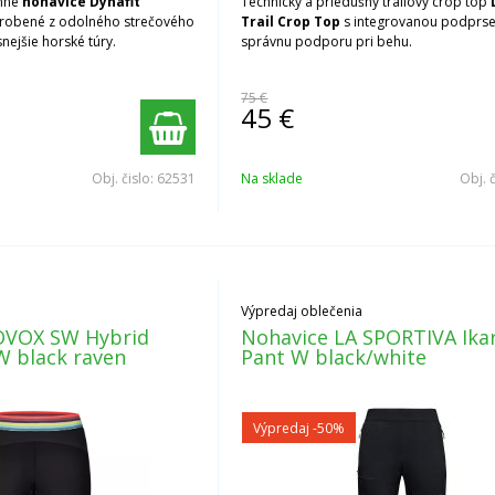
nné
nohavice Dynafit
Technický a priedušný trailový crop top
robené z odolného strečového
Trail Crop Top
s integrovanou podprs
nejšie horské túry.
správnu podporu pri behu.
75 €
45
€
Obj. čislo:
62531
Na sklade
Obj. 
Výpredaj oblečenia
OVOX SW Hybrid
Nohavice LA SPORTIVA Ika
W black raven
Pant W black/white
Výpredaj
-50%