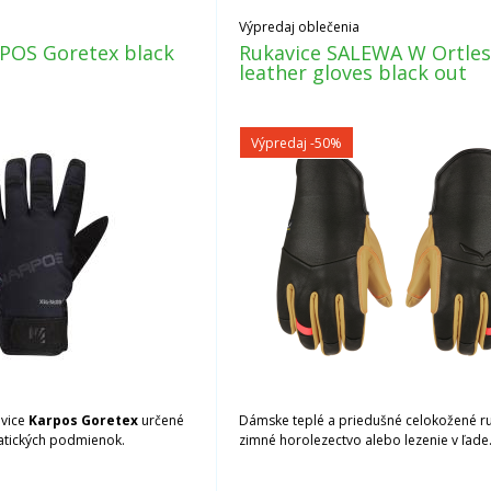
Výpredaj oblečenia
POS Goretex black
Rukavice SALEWA W Ortle
leather gloves black out
Výpredaj
-50%
avice
Karpos Goretex
určené
Dámske teplé a priedušné celokožené r
atických podmienok.
zimné horolezectvo alebo lezenie v ľade