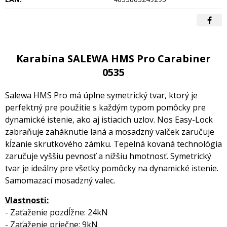
Karabína SALEWA HMS Pro Carabiner
0535
Salewa HMS Pro má úplne symetrický tvar, ktorý je
perfektný pre použitie s každým typom pomôcky pre
dynamické istenie, ako aj istiacich uzlov. Nos Easy-Lock
zabraňuje zaháknutie laná a mosadzný valček zaručuje
kĺzanie skrutkového zámku. Tepelná kovaná technológia
zaručuje vyššiu pevnosť a nižšiu hmotnosť. Symetrický
tvar je ideálny pre všetky pomôcky na dynamické istenie.
Samomazací mosadzný valec.
Vlastnosti:
- Zaťaženie pozdĺžne: 24kN
- Zaťaženie priečne: 9kN