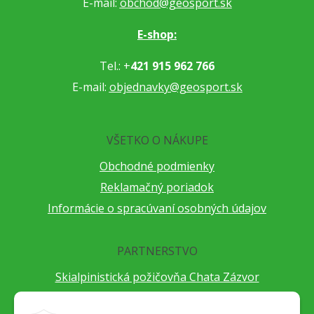
E-mail:
obchod@geosport.sk
E-shop:
Tel.: +
421 915 962 766
E-mail:
objednavky@geosport.sk
VŠETKO O NÁKUPE
Obchodné podmienky
Reklamačný poriadok
Informácie o spracúvaní osobných údajov
PARTNERSTVO
Skialpinistická požičovňa Chata Zázvor
Po horách s TatryGuide