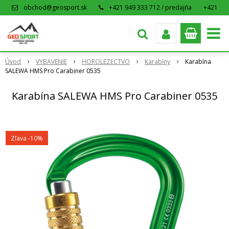
obchod@geosport.sk
+421 949 333 712 / predajňa
+421
915 962 766 / eshop
Úvod
VYBAVENIE
HOROLEZECTVO
Karabíny
Karabína
SALEWA HMS Pro Carabiner 0535
Karabína SALEWA HMS Pro Carabiner 0535
Zľava -10%