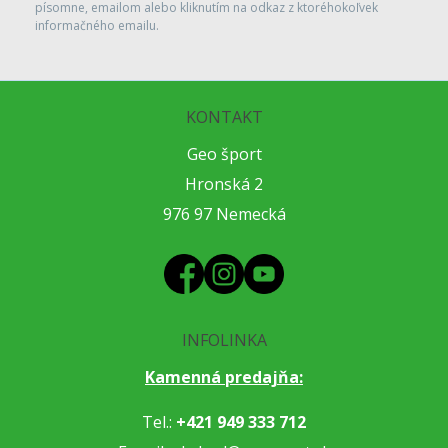
písomne, emailom alebo kliknutím na odkaz z ktoréhokoľvek
informačného emailu.
KONTAKT
Geo šport
Hronská 2
976 97 Nemecká
INFOLINKA
Kamenná predajňa:
Tel.:
+421 949 333 712