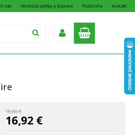
O nás
Možnosti platby a doprava
Požičovňa
Kontakt
ire
18,80 €
16,92
€