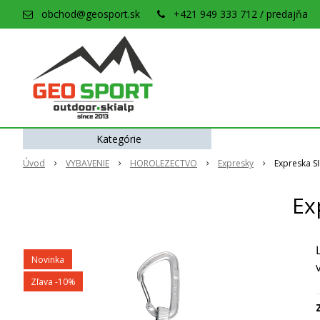
obchod@geosport.sk
+421 949 333 712 / predajňa
Kategórie
Úvod
VYBAVENIE
HOROLEZECTVO
Expresky
Expreska S
Ex
Novinka
Zľava -10%