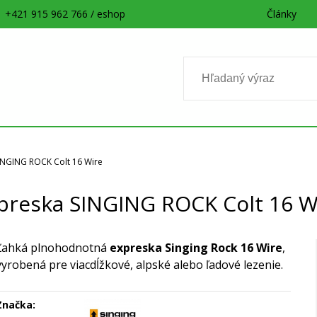
+421 915 962 766 / eshop
Články
INGING ROCK Colt 16 Wire
preska SINGING ROCK Colt 16 W
Ľahká plnohodnotná
expreska Singing Rock 16 Wire
,
vyrobená pre viacdĺžkové, alpské alebo ľadové lezenie.
Značka: