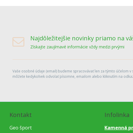
Najdôležitejšie novinky priamo na vá
Získajte zaujímavé informácie vždy medzi prvými
Vaše osobné údaje (email) budeme spracovávať len za týmto účelom v sú
môžete kedykoľvek odvolať písomne, emailom alebo kliknutím na odkaz
Kontakt
Infolinka
Geo šport
Kamenná pr