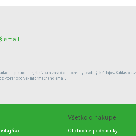
š email
lade s platnou legislatívou a zásadami ochrany osobných údajov. Súhlas potvr
 z ktoréhokoľvek informačného emailu.
Všetko o nákupe
edajňa:
Obchodné podmienky