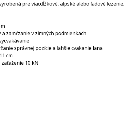
 vyrobená pre viacdĺžkové, alpské alebo ľadové lezenie.
om
y a zamŕzanie v zimných podmienkach
 vycvakávanie
nie správnej pozície a ľahšie cvakanie lana
 11 cm
a zaťaženie 10 kN