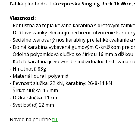
Ľahká plnohodnotná
expreska Singing Rock 16 Wire
,
Vlastnosti:
- Robustná za tepla kovaná karabína s drôtovým zámk
- Drôtové zámky eliminujú nechcené otvorenie karabín
- Šeciálne tvarovaný nos karabíny pre ľahké cvakanie a
- Dolná karabína vybavená gumovým O-krúžkom pre drža
- Odolná polyamidová slučka so šírkou 16 mm a dĺžkou
- Každá karabína je vo výrobe individuálne testovaná n
- Hmotnosť: 83g
- Materiál: dural, polyamid
- Pevnosť: slučka: 22 kN, karabíny: 26-8-11 kN
- Šírka: slučka: 16 mm
- Dĺžka: slučka: 11 cm
- Svetlosť (d) 22 mm
Návod na použitie
tu.