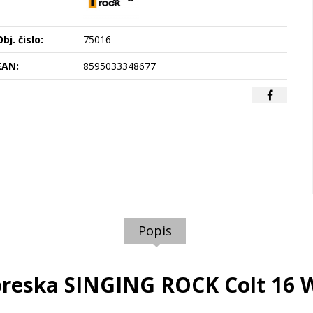
bj. čislo:
75016
EAN:
8595033348677
Popis
reska SINGING ROCK Colt 16 