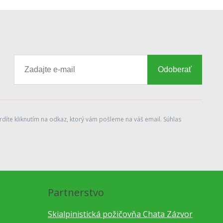
Odoberať
díte kliknutím na odkaz, ktorý vám pošleme na váš email. Súhlas
Partnerstvo
Skialpinistická požičovňa Chata Zázvor