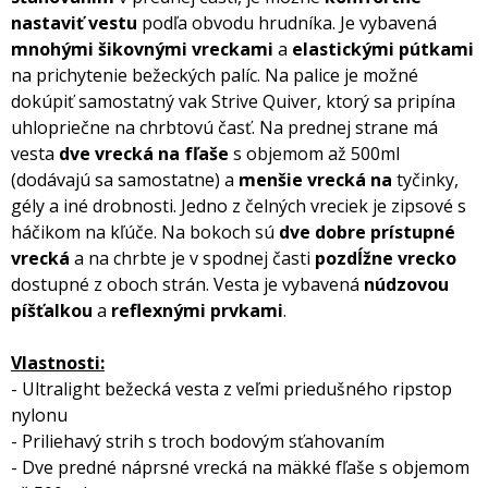
nastaviť vestu
podľa obvodu hrudníka. Je vybavená
mnohými šikovnými vreckami
a
elastickými pútkami
na prichytenie bežeckých palíc. Na palice je možné
dokúpiť samostatný vak Strive Quiver, ktorý sa pripína
uhlopriečne na chrbtovú časť. Na prednej strane má
vesta
dve vrecká na fľaše
s objemom až 500ml
(dodávajú sa samostatne) a
menšie vrecká na
tyčinky,
gély a iné drobnosti. Jedno z čelných vreciek je zipsové s
háčikom na kľúče. Na bokoch sú
dve dobre prístupné
vrecká
a na chrbte je v spodnej časti
pozdĺžne vrecko
dostupné z oboch strán. Vesta je vybavená
núdzovou
píšťalkou
a
reflexnými prvkami
.
Vlastnosti:
- Ultralight bežecká vesta z veľmi priedušného ripstop
nylonu
- Priliehavý strih s troch bodovým sťahovaním
- Dve predné náprsné vrecká na mäkké fľaše s objemom