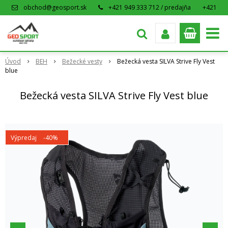
obchod@geosport.sk
+421 949 333 712 / predajňa
+421
915 962 766 / eshop
Úvod
BEH
Bežecké vesty
Bežecká vesta SILVA Strive Fly Vest
blue
Bežecká vesta SILVA Strive Fly Vest blue
Výpredaj
-40%