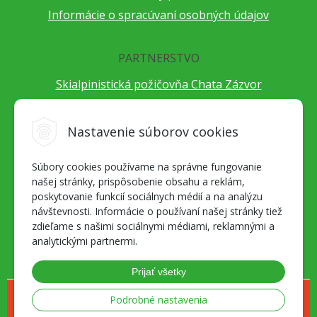
Informácie o spracúvaní osobných údajov
PARTNERSTVO
Skialpinistická požičovňa Chata Zázvor
Po horách s TatryGuide
Cestovateľský festival Cestou necestou
Nastavenie súborov cookies
Peter Fraňo - ultra bežec
Súbory cookies používame na správne fungovanie
Alpenverein Slovensko
našej stránky, prispôsobenie obsahu a reklám,
Hore-dole Derešom
poskytovanie funkcií sociálnych médií a na analýzu
Motorest Nemecká
návštevnosti. Informácie o používaní našej stránky tiež
zdieľame s našimi sociálnymi médiami, reklamnými a
Splav Hrona
analytickými partnermi.
OZ ZaBer
Prijať všetky
© 2026 Geosport.sk - všetko pre milovníkov outdoor športov a skialpu •
Podrobné nastavenia