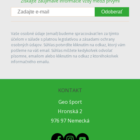
Získajte zaujímavé informácie vždy medzi prvými
Odoberať
Vaše osobné údaje (email) budeme spracovávať len za týmto
účelom v súlade s platnou legislatívou a zásadami ochrany
osobných údajov. Súhlas potvrdíte kliknutím na odkaz, ktorý vám
pošleme na váš email. Súhlas môžete kedykoľvek odvolať
písomne, emailom alebo kliknutím na odkaz z ktoréhokoľvek
informačného emailu.
KONTAKT
Geo šport
Hronská 2
976 97 Nemecká