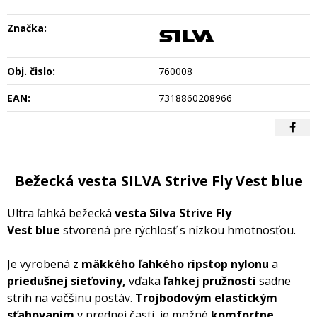
Značka:
Obj. čislo:
760008
EAN:
7318860208966
Bežecká vesta SILVA Strive Fly Vest blue
Ultra ľahká bežecká
vesta Silva Strive Fly
Vest blue
stvorená pre rýchlosť s nízkou hmotnosťou.
Je vyrobená z
mäkkého ľahkého ripstop nylonu
a
priedušnej sieťoviny,
vďaka
ľahkej pružnosti
sadne
strih na väčšinu postáv.
Trojbodovým elastickým
sťahovaním
v prednej časti, je možné
komfortne