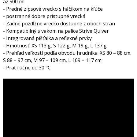
až 500 ml
- Predné zipsové vrecko s háčikom na kľúče
- postranné dobre prístupné vrecká
- Zadné pozdĺžne vrecko dostupné z oboch strán
- Kompatibilný s vakom na palice Strive Quiver
- Integrovaná píšťalka a reflexné prvky
- Hmotnosť: XS 113 g, S 122 g, M 19 g, L 137 g
- Prehľad veľkostí podľa obvodu hrudníka: XS 80 – 88 cm,
S 88 – 97 cm, M 97 – 109 cm, L 109 – 117 cm
- Prať ručne do 30 °C