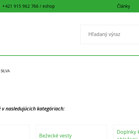
+421 915 962 766 / eshop
Články
SILVA
 v nasledujúcich kategóriach:
Doplnky 
Bežecké vesty