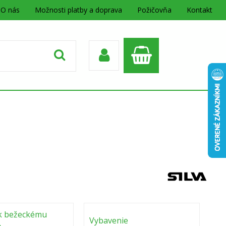
O nás
Možnosti platby a doprava
Požičovňa
Kontakt
k bežeckému
Vybavenie