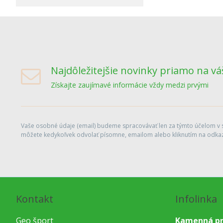
Najdôležitejšie novinky priamo na vá
Získajte zaujímavé informácie vždy medzi prvými
Vaše osobné údaje (email) budeme spracovávať len za týmto účelom v sú
môžete kedykoľvek odvolať písomne, emailom alebo kliknutím na odkaz
Kontakt
Infolinka
Geo šport
Kamenná pr