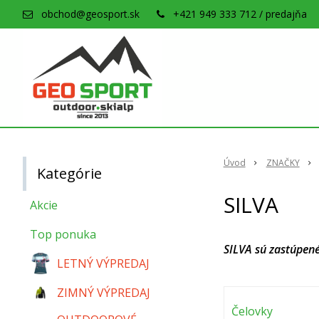
obchod@geosport.sk
+421 949 333 712 / predajňa
Úvod
ZNAČKY
Kategórie
SILVA
Akcie
Top ponuka
SILVA sú zastúpené
LETNÝ VÝPREDAJ
ZIMNÝ VÝPREDAJ
Čelovky