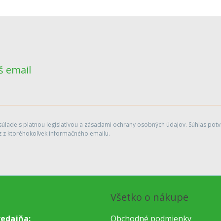
š email
lade s platnou legislatívou a zásadami ochrany osobných údajov. Súhlas potvr
 z ktoréhokoľvek informačného emailu.
Všetko o nákupe
edajňa:
Obchodné podmienky