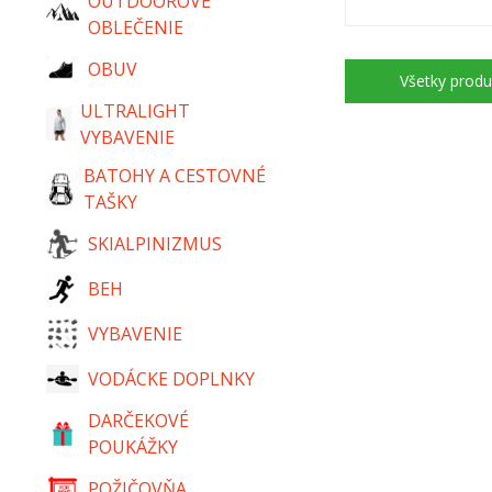
OUTDOOROVÉ
OBLEČENIE
OBUV
Všetky produ
ULTRALIGHT
VYBAVENIE
BATOHY A CESTOVNÉ
TAŠKY
SKIALPINIZMUS
BEH
VYBAVENIE
VODÁCKE DOPLNKY
DARČEKOVÉ
POUKÁŽKY
POŽIČOVŇA