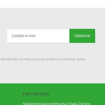
Odoberať
díte kliknutím na odkaz, ktorý vám pošleme na váš email. Súhlas
Partnerstvo
Skialpinistická požičovňa Chata Zázvor