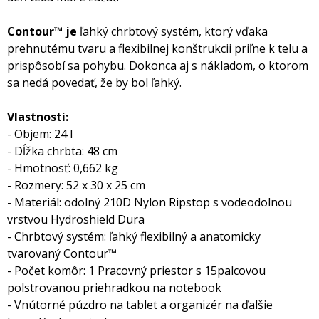
Contour™ je
ľahký chrbtový systém, ktorý vďaka
prehnutému tvaru a flexibilnej konštrukcii priľne k telu a
prispôsobí sa pohybu. Dokonca aj s nákladom, o ktorom
sa nedá povedať, že by bol ľahký.
Vlastnosti:
- Objem: 24 l
- Dĺžka chrbta: 48 cm
- Hmotnosť: 0,662 kg
- Rozmery: 52 x 30 x 25 cm
- Materiál: odolný 210D Nylon Ripstop s vodeodolnou
vrstvou Hydroshield Dura
- Chrbtový systém: ľahký flexibilný a anatomicky
tvarovaný Contour™
- Počet komôr: 1 Pracovný priestor s 15palcovou
polstrovanou priehradkou na notebook
- Vnútorné púzdro na tablet a organizér na ďalšie