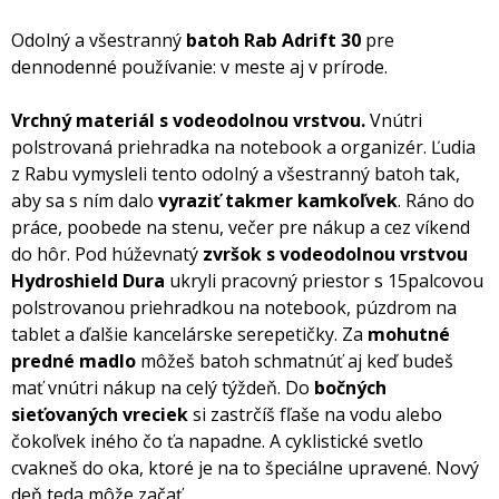
Odolný a všestranný
batoh Rab Adrift 30
pre
dennodenné používanie: v meste aj v prírode.
Vrchný materiál s vodeodolnou vrstvou.
Vnútri
polstrovaná priehradka na notebook a organizér. Ľudia
z Rabu vymysleli tento odolný a všestranný batoh tak,
aby sa s ním dalo
vyraziť takmer kamkoľvek
. Ráno do
práce, poobede na stenu, večer pre nákup a cez víkend
do hôr. Pod húževnatý
zvršok s vodeodolnou vrstvou
Hydroshield Dura
ukryli pracovný priestor s 15palcovou
polstrovanou priehradkou na notebook, púzdrom na
tablet a ďalšie kancelárske serepetičky. Za
mohutné
predné madlo
môžeš batoh schmatnúť aj keď budeš
mať vnútri nákup na celý týždeň. Do
bočných
sieťovaných vreciek
si zastrčíš fľaše na vodu alebo
čokoľvek iného čo ťa napadne. A cyklistické svetlo
cvakneš do oka, ktoré je na to špeciálne upravené. Nový
deň teda môže začať.