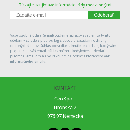
Získajte zaujímavé informácie vždy medzi prvými
Odoberať
Vaše osobné údaje (email) budeme spracovávať len za týmto
účelom v súlade s platnou legislatívou a zásadami ochrany
osobných údajov. Súhlas potvrdíte kliknutím na odkaz, ktorý vám
pošleme na váš email. Súhlas môžete kedykoľvek odvolať
písomne, emailom alebo kliknutím na odkaz z ktoréhokoľvek
informačného emailu.
KONTAKT
Geo šport
Hronská 2
976 97 Nemecká