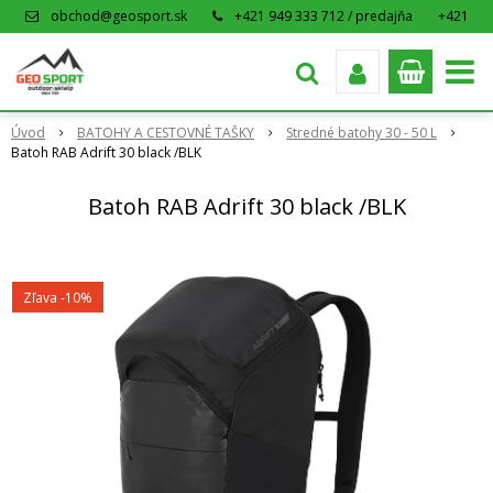
obchod@geosport.sk
+421 949 333 712 / predajňa
+421
915 962 766 / eshop
Úvod
BATOHY A CESTOVNÉ TAŠKY
Stredné batohy 30 - 50 L
Batoh RAB Adrift 30 black /BLK
Batoh RAB Adrift 30 black /BLK
Zľava -10%