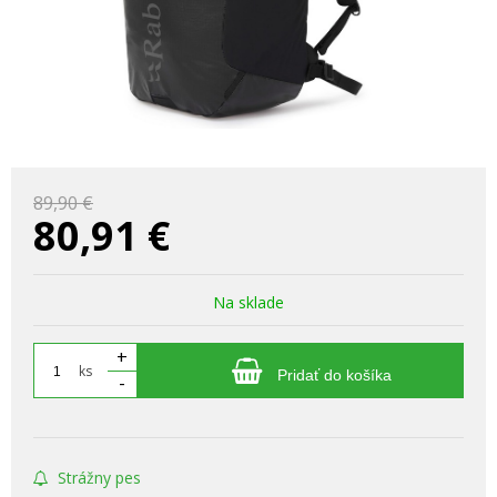
89,90 €
80,91
€
Na sklade
+
ks
Pridať do košíka
-
Strážny pes