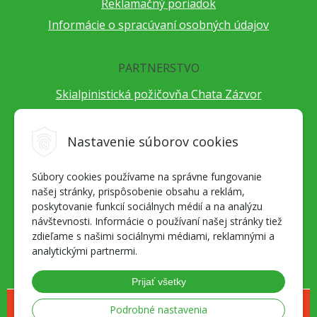
Reklamačný poriadok
Informácie o spracúvaní osobných údajov
PARTNERSTVO
Skialpinistická požičovňa Chata Zázvor
Po horách s TatryGuide
Cestovateľský festival Cestou necestou
Nastavenie súborov cookies
Peter Fraňo - ultra bežec
Súbory cookies používame na správne fungovanie
Alpenverein Slovensko
našej stránky, prispôsobenie obsahu a reklám,
Hore-dole Derešom
poskytovanie funkcií sociálnych médií a na analýzu
Motorest Nemecká
návštevnosti. Informácie o používaní našej stránky tiež
zdieľame s našimi sociálnymi médiami, reklamnými a
Splav Hrona
analytickými partnermi.
OZ ZaBer
Prijať všetky
© 2026 Geosport.sk - všetko pre milovníkov outdoor športov a skialpu •
Podrobné nastavenia