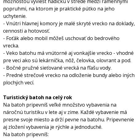
možnosťou vyviesť hadičku v strede medzi ramennými
popruhmi, na ktorom je praktické pútko na jeho
uchytenie.
- Vnútri hlavnej komory je malé skryté vrecko na doklady,
cennosti a hotovosť.
- Foťák alebo mobil môžeš uschovať do bedrového
vrecka.
- Veko batohu má vnútorné aj vonkajšie vrecko - vhodné
pre veci ako sú lekárnička, nôž, čelovka, olovrant a pod.
- Bočné pružné sieťované vrecká na fľašu vody.
- Predné strečové vrecko na odloženie bundy alebo iných
plochých vecí.
Turistický batoh na celý rok
Na batoh pripevníš veľké množstvo vybavenia na
náročnú turistiku v lete aj v zime. Každé vybavenie má
presne svoje miesto a drží pevne na batohu. Pripevnenie
aj zložení vybavenia je rýchle a jednoduché.
Na batoh pripevníš: