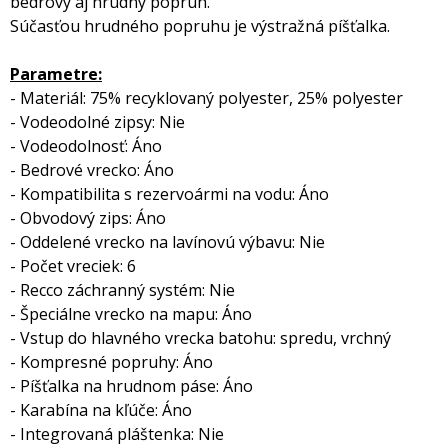
bedrový aj hrudný popruh.
Súčasťou hrudného popruhu je výstražná píšťalka.
Parametre:
- Materiál: 75% recyklovaný polyester, 25% polyester
- Vodeodolné zipsy: Nie
- Vodeodolnosť: Áno
- Bedrové vrecko: Áno
- Kompatibilita s rezervoármi na vodu: Áno
- Obvodový zips: Áno
- Oddelené vrecko na lavínovú výbavu: Nie
- Počet vreciek: 6
- Recco záchranný systém: Nie
- Špeciálne vrecko na mapu: Áno
- Vstup do hlavného vrecka batohu: spredu, vrchný
- Kompresné popruhy: Áno
- Píšťalka na hrudnom páse: Áno
- Karabína na kľúče: Áno
- Integrovaná pláštenka: Nie