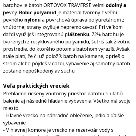
batohov je batoh ORTOVOX TRAVERSE veľmi
odolný a
pe
vný.
Robic polyamid
je materiál tvorený z veľmi
pevného
nylonu
a povrchová úprava polyuretánom z
vnútornej strany zvyšuje nepremokavosť. Pri veľkom
daždi využiješ integrovanú p
láštenku
. 72% batohu je
tvorených z recyklovaného polyamidu, šetríš tak životné
prostredie, do ktorého potom s batohom vyrazíš. Avšak
stále platí, že či už položíš batoh na kamene, oprieš o
strom alebo pôjdeš v daždi, vybavenie aj samotný batoh
zostane nepoškodený av suchu.
Veľa
praktických vreciek
Prehľadne riešený vnútorný priestor batohu ti uľahčí
balenie aj následné hľadanie vybavenia. Všetko má svoje
miesto.
- Hlavné vrecko na náhradné oblečenie, jedlo a ďalšie
vybavenie
- V hlavnej komore je vrecko na rezervoár vody s