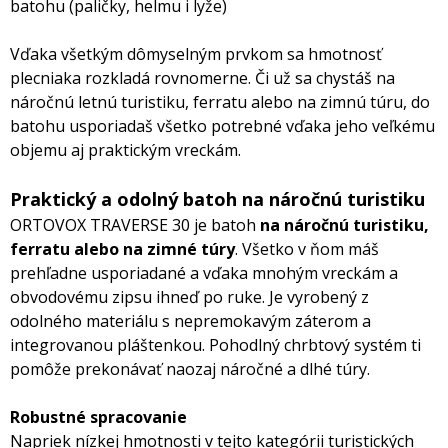
batohu (paličky, helmu i lyže)
Vďaka všetkým dômyselným prvkom sa hmotnosť
plecniaka rozkladá rovnomerne. Či už sa chystáš na
náročnú letnú turistiku, ferratu alebo na zimnú túru, do
batohu usporiadaš všetko potrebné vďaka jeho veľkému
objemu aj praktickým vreckám.
Praktický a odolný batoh na náročnú turistiku
ORTOVOX TRAVERSE 30 je batoh
na náročnú turistiku,
ferratu alebo na zimné túry
. Všetko v ňom máš
prehľadne usporiadané a vďaka mnohým vreckám a
obvodovému zipsu ihneď po ruke. Je vyrobený z
odolného materiálu s nepremokavým záterom a
integrovanou pláštenkou. Pohodlný chrbtový systém ti
pomôže prekonávať naozaj náročné a dlhé túry.
Robustné spracovanie
Napriek nízkej hmotnosti v tejto kategórii turistických