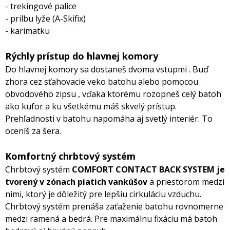
- trekingové palice
- prilbu lyže (A-Skifix)
- karimatku
Rýchly prístup do hlavnej komory
Do hlavnej komory sa dostaneš dvoma vstupmi . Buď
zhora cez sťahovacie veko batohu alebo pomocou
obvodového zipsu , vďaka ktorému rozopneš celý batoh
ako kufor a ku všetkému máš skvelý prístup.
Prehľadnosti v batohu napomáha aj svetlý interiér. To
oceníš za šera.
Komfortný chrbtový systém
Chrbtový systém
COMFORT CONTACT BACK SYSTEM je
tvorený v zónach piatich vankúšov
a priestorom medzi
nimi, ktorý je dôležitý pre lepšiu cirkuláciu vzduchu.
Chrbtový systém prenáša zaťaženie batohu rovnomerne
medzi ramená a bedrá. Pre maximálnu fixáciu má batoh