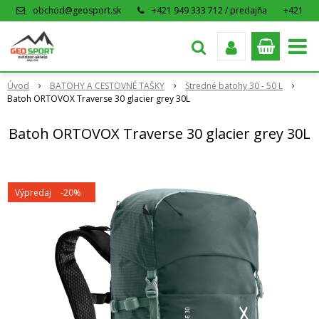
obchod@geosport.sk
+421 949 333 712 / predajňa
+421
915 962 766 / eshop
Úvod
BATOHY A CESTOVNÉ TAŠKY
Stredné batohy 30 - 50 L
Batoh ORTOVOX Traverse 30 glacier grey 30L
Batoh ORTOVOX Traverse 30 glacier grey 30L
Výpredaj
-20%