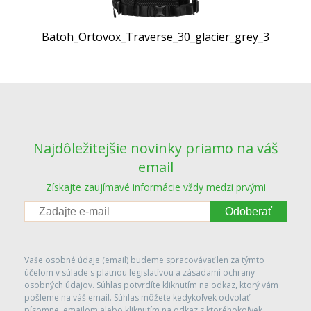
Batoh_Ortovox_Traverse_30_glacier_grey_3
Najdôležitejšie novinky priamo na váš
email
Získajte zaujímavé informácie vždy medzi prvými
Odoberať
Vaše osobné údaje (email) budeme spracovávať len za týmto
účelom v súlade s platnou legislatívou a zásadami ochrany
osobných údajov. Súhlas potvrdíte kliknutím na odkaz, ktorý vám
pošleme na váš email. Súhlas môžete kedykoľvek odvolať
písomne, emailom alebo kliknutím na odkaz z ktoréhokoľvek