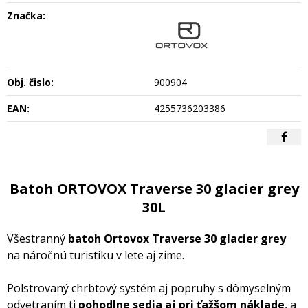
Značka:
Obj. čislo:
900904
EAN:
4255736203386
Batoh ORTOVOX Traverse 30 glacier grey
30L
Všestranný
batoh Ortovox Traverse 30
glacier grey
na náročnú turistiku v lete aj zime.
Polstrovaný chrbtový systém aj popruhy s dômyselným
odvetraním ti
pohodlne sedia aj pri ťažšom náklade
, a