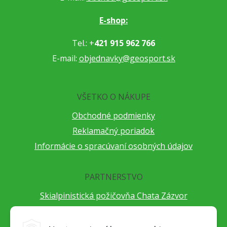
E-shop:
Tel.: +
421 915 962 766
E-mail:
objednavky@geosport.sk
VŠETKO O NÁKUPE
Obchodné podmienky
Reklamačný poriadok
Informácie o spracúvaní osobných údajov
PARTNERSTVO
Skialpinistická požičovňa Chata Zázvor
Po horách s TatryGuide
Cestovateľský festival Cestou necestou