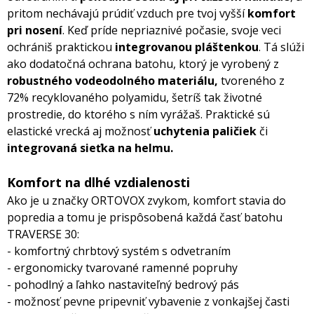
pritom nechávajú prúdiť vzduch pre tvoj vyšší
komfort
pri nosení
. Keď príde nepriaznivé počasie, svoje veci
ochrániš praktickou
integrovanou pláštenkou
. Tá slúži
ako dodatočná ochrana batohu, ktorý je vyrobený z
robustného vodeodolného materiálu,
tvoreného z
72% recyklovaného polyamidu, šetríš tak životné
prostredie, do ktorého s ním vyrážaš. Praktické sú
elastické vrecká aj možnosť
uchytenia paličiek
či
integrovaná sieťka na helmu.
Komfort na dlhé vzdialenosti
Ako je u značky ORTOVOX zvykom, komfort stavia do
popredia a tomu je prispôsobená každá časť batohu
TRAVERSE 30:
- komfortný chrbtový systém s odvetraním
- ergonomicky tvarované ramenné popruhy
- pohodlný a ľahko nastaviteľný bedrový pás
- možnosť pevne pripevniť vybavenie z vonkajšej časti