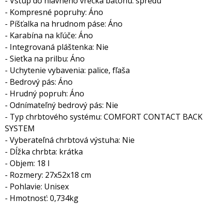
- Vstup do hlavného vrecka batohu: spredu
- Kompresné popruhy: Áno
- Píšťalka na hrudnom páse: Áno
- Karabína na kľúče: Áno
- Integrovaná pláštenka: Nie
- Sieťka na prilbu: Áno
- Uchytenie vybavenia: palice, fľaša
- Bedrový pás: Áno
- Hrudný popruh: Áno
- Odnímateľný bedrový pás: Nie
- Typ chrbtového systému: COMFORT CONTACT BACK
SYSTEM
- Vyberateľná chrbtová výstuha: Nie
- Dĺžka chrbta: krátka
- Objem: 18 l
- Rozmery: 27x52x18 cm
- Pohlavie: Unisex
- Hmotnosť: 0,734kg