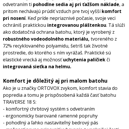
odvetraním ti
pohodlne sedia aj pri ťažšom náklade
, a
pritom nechávajú prúdiť vzduch pre tvoj vyšší
komfort
pri nosení
. Keď príde nepriaznivé počasie, svoje veci
ochrániš praktickou
integrovanou pláštenkou
. Tá slúži
ako dodatočná ochrana batohu, ktorý je vyrobený z
robustného vodeodolného materiálu,
tvoreného z
72% recyklovaného polyamidu, šetríš tak životné
prostredie, do ktorého s ním vyrážaš. Praktické sú
elastické vrecká aj možnosť
uchytenia paličiek
či
integrovaná sieťka na helmu.
Komfort je dôležitý aj pri malom batohu
Ako je u značky ORTOVOX zvykom, komfort stavia do
popredia a tomu je prispôsobená každá časť batohu
TRAVERSE 18 S:
- komfortný chrbtový systém s odvetraním
- ergonomicky tvarované ramenné popruhy
- pohodlný a ľahko nastaviteľný bedrový pás