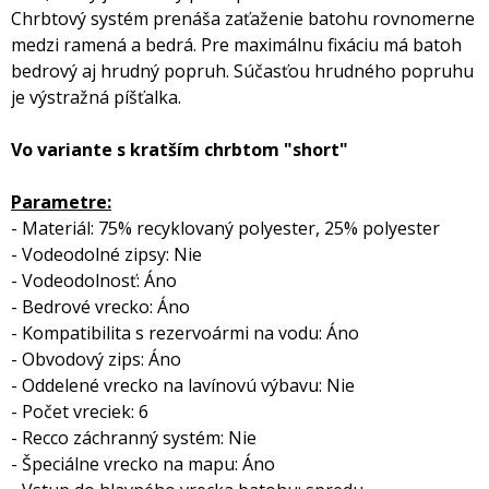
Chrbtový systém prenáša zaťaženie batohu rovnomerne
medzi ramená a bedrá. Pre maximálnu fixáciu má batoh
bedrový aj hrudný popruh. Súčasťou hrudného popruhu
je výstražná píšťalka.
Vo variante s kratším chrbtom "short"
Parametre:
- Materiál: 75% recyklovaný polyester, 25% polyester
- Vodeodolné zipsy: Nie
- Vodeodolnosť: Áno
- Bedrové vrecko: Áno
- Kompatibilita s rezervoármi na vodu: Áno
- Obvodový zips: Áno
- Oddelené vrecko na lavínovú výbavu: Nie
- Počet vreciek: 6
- Recco záchranný systém: Nie
- Špeciálne vrecko na mapu: Áno