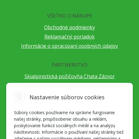
VŠETKO O NÁKUPE
Obchodné podmienky
Reklamačný poriadok
Informácie o spracúvaní osobných údajov
PARTNERSTVO
Skialpinistická požičovňa Chata Zázvor
Po horách s TatryGuide
Cestovateľský festival Cestou necestou
Nastavenie súborov cookies
Peter Fraňo - ultra bežec
Súbory cookies používame na správne fungovanie
Alpenverein Slovensko
našej stránky, prispôsobenie obsahu a reklám,
Hore-dole Derešom
poskytovanie funkcií sociálnych médií a na analýzu
Motorest Nemecká
návštevnosti. Informácie o používaní našej stránky tiež
zdieľame s našimi sociálnymi médiami, reklamnými a