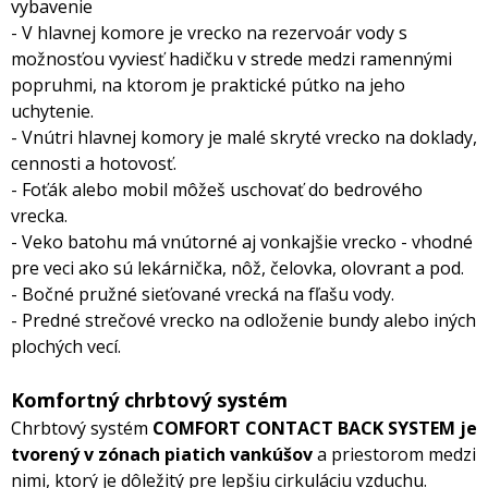
vybavenie
- V hlavnej komore je vrecko na rezervoár vody s
možnosťou vyviesť hadičku v strede medzi ramennými
popruhmi, na ktorom je praktické pútko na jeho
uchytenie.
- Vnútri hlavnej komory je malé skryté vrecko na doklady,
cennosti a hotovosť.
- Foťák alebo mobil môžeš uschovať do bedrového
vrecka.
- Veko batohu má vnútorné aj vonkajšie vrecko - vhodné
pre veci ako sú lekárnička, nôž, čelovka, olovrant a pod.
- Bočné pružné sieťované vrecká na fľašu vody.
- Predné strečové vrecko na odloženie bundy alebo iných
plochých vecí.
Komfortný chrbtový systém
Chrbtový systém
COMFORT CONTACT BACK SYSTEM je
tvorený v zónach piatich vankúšov
a priestorom medzi
nimi, ktorý je dôležitý pre lepšiu cirkuláciu vzduchu.