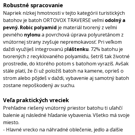
Robustné spracovanie
Napriek nízkej hmotnosti v tejto kategórii turistických
batohov je batoh ORTOVOX TRAVERSE veľmi
odolný a
pevný.
Robic polyamid
je materiál tvorený z veľmi
pevného
nylonu
a povrchová úprava polyuretánom z
vnútornej strany zvyšuje nepremokavosť. Pri veľkom
daždi využiješ integrovanú p
láštenku
. 72% batohu je
tvorených z recyklovaného polyamidu, šetríš tak životné
prostredie, do ktorého potom s batohom vyrazíš. Avšak
stále platí, že či už položíš batoh na kamene, oprieš o
strom alebo pôjdeš v daždi, vybavenie aj samotný batoh
zostane nepoškodený av suchu.
Veľa
praktických vreciek
Prehľadne riešený vnútorný priestor batohu ti uľahčí
balenie aj následné hľadanie vybavenia. Všetko má svoje
miesto.
- Hlavné vrecko na náhradné oblečenie, jedlo a ďalšie