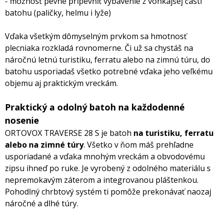
- možnosť pevne pripevniť vybavenie z vonkajšej časti
batohu (paličky, helmu i lyže)
Vďaka všetkým dômyselným prvkom sa hmotnosť
plecniaka rozkladá rovnomerne. Či už sa chystáš na
náročnú letnú turistiku, ferratu alebo na zimnú túru, do
batohu usporiadaš všetko potrebné vďaka jeho veľkému
objemu aj praktickým vreckám.
Praktický a odolný batoh na každodenné
nosenie
ORTOVOX TRAVERSE 28 S je batoh
na turistiku, ferratu
alebo na zimné túry
. Všetko v ňom máš prehľadne
usporiadané a vďaka mnohým vreckám a obvodovému
zipsu ihneď po ruke. Je vyrobený z odolného materiálu s
nepremokavým záterom a integrovanou pláštenkou.
Pohodlný chrbtový systém ti pomôže prekonávať naozaj
náročné a dlhé túry.