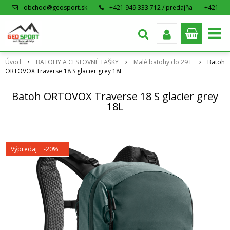
obchod@geosport.sk
+421 949 333 712 / predajňa
+421
915 962 766 / eshop
Úvod
BATOHY A CESTOVNÉ TAŠKY
Malé batohy do 29 L
Batoh
ORTOVOX Traverse 18 S glacier grey 18L
Batoh ORTOVOX Traverse 18 S glacier grey
18L
Výpredaj
-20%