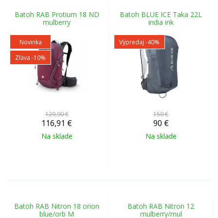
Batoh RAB Protium 18 ND
Batoh BLUE ICE Taka 22L
mulberry
india ink
Novinka
Výpredaj
-40%
Zľava -10%
129,90 €
150 €
116,91
€
90
€
Na sklade
Na sklade
Batoh RAB Nitron 18 orion
Batoh RAB Nitron 12
blue/orb M
mulberry/mul