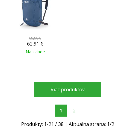
69,90 €
62,91
€
Na sklade
Viac produktov
1
2
Produkty:
1
-
21
/
38
| Aktuálna strana:
1
/
2