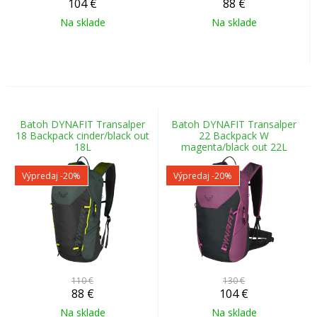
104
€
88
€
Na sklade
Na sklade
Batoh DYNAFIT Transalper
Batoh DYNAFIT Transalper
18 Backpack cinder/black out
22 Backpack W
18L
magenta/black out 22L
Výpredaj
-20%
Výpredaj
-20%
110 €
130 €
88
€
104
€
Na sklade
Na sklade