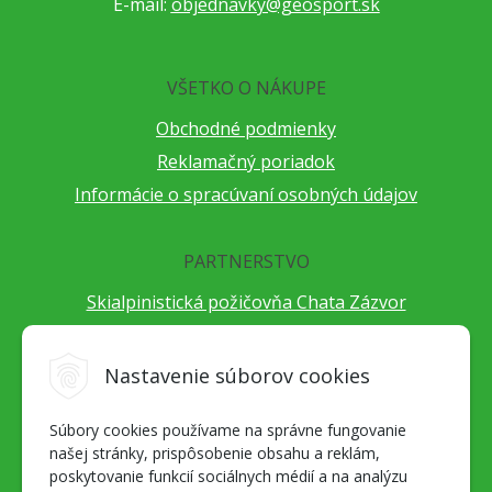
E-mail:
objednavky@geosport.sk
VŠETKO O NÁKUPE
Obchodné podmienky
Reklamačný poriadok
Informácie o spracúvaní osobných údajov
PARTNERSTVO
Skialpinistická požičovňa Chata Zázvor
Po horách s TatryGuide
Cestovateľský festival Cestou necestou
Nastavenie súborov cookies
Peter Fraňo - ultra bežec
Súbory cookies používame na správne fungovanie
Alpenverein Slovensko
našej stránky, prispôsobenie obsahu a reklám,
Hore-dole Derešom
poskytovanie funkcií sociálnych médií a na analýzu