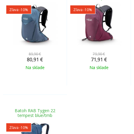
Zľava -10%
Zľava -10%
89,90 €
79,90 €
80,91
€
71,91
€
Na sklade
Na sklade
Batoh RAB Tygen 22
tempest blue/tmb
Zľava -10%