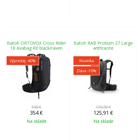
Batoh ORTOVOX Cross Rider
Batoh RAB Protium 27 Large
18 Avabag Kit black/raven
anthracite
Výpredaj
-40%
Novinka
Zľava -10%
590 €
139,90 €
354
€
125,91
€
Na sklade
Na sklade