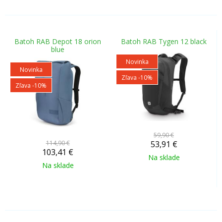
Batoh RAB Depot 18 orion
Batoh RAB Tygen 12 black
blue
Novinka
Novinka
Zľava -10%
Zľava -10%
59,90 €
114,90 €
53,91
€
103,41
€
Na sklade
Na sklade