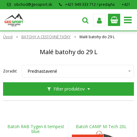
obchod@geosport.sk
+421 949 333 712 / predajňa
+421
915 962 766 / eshop
Úvod
BATOHY A CESTOVNÉ TAŠKY
Malé batohy do 29 L
Malé batohy do 29 L
Prednastavené
Zoradiť:
Filter produktov
Batoh RAB Tygen 6 tempest
Batoh CAMP M-Tech 20L
blue