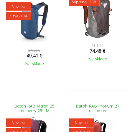
Výpredaj
-20%
Novinka
Zľava -10%
93,10 €
54,90 €
74,48
€
49,41
€
Na sklade
Na sklade
Batoh RAB Nitron 25
Batoh RAB Protium 27
mulberry 25L M
tuscan red
Novinka
Novinka