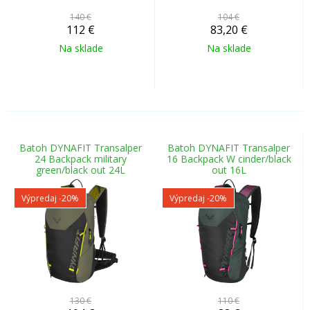
140 €
104 €
112
€
83,20
€
Na sklade
Na sklade
Batoh DYNAFIT Transalper
Batoh DYNAFIT Transalper
24 Backpack military
16 Backpack W cinder/black
green/black out 24L
out 16L
Výpredaj
-20%
Výpredaj
-20%
130 €
110 €