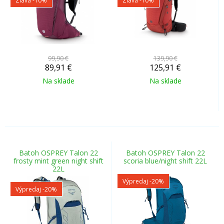
Zľava -10%
Zľava -10%
99,90 €
139,90 €
89,91
€
125,91
€
Na sklade
Na sklade
Batoh OSPREY Talon 22
Batoh OSPREY Talon 22
frosty mint green night shift
scoria blue/night shift 22L
22L
Výpredaj
-20%
Výpredaj
-20%