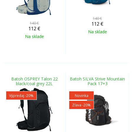
140 €
140 €
112
€
112
€
Na sklade
Na sklade
Batoh OSPREY Talon 22
Batoh SILVA Strive Mountain
black/coal grey 22L
Pack 17+3
Výpredaj
-20%
Novinka
Zľava -20%