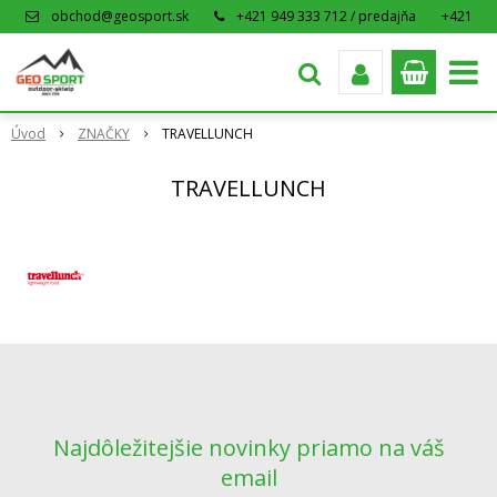
obchod@geosport.sk
+421 949 333 712 / predajňa
+421
915 962 766 / eshop
Úvod
ZNAČKY
TRAVELLUNCH
TRAVELLUNCH
Najdôležitejšie novinky priamo na váš
email