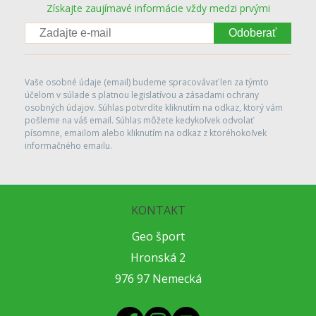
Získajte zaujímavé informácie vždy medzi prvými
Odoberať
Vaše osobné údaje (email) budeme spracovávať len za týmto
účelom v súlade s platnou legislatívou a zásadami ochrany
osobných údajov. Súhlas potvrdíte kliknutím na odkaz, ktorý vám
pošleme na váš email. Súhlas môžete kedykoľvek odvolať
písomne, emailom alebo kliknutím na odkaz z ktoréhokoľvek
informačného emailu.
KONTAKT
Geo šport
Hronská 2
976 97 Nemecká