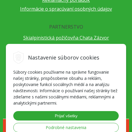
Reklamačný poriadok
Informácie o spracúvaní osobných údajov
PARTNERSTVO
Skialpinistická požičovňa Chata Zázvor
Po horách s TatryGuide
Cestovateľský festival Cestou necestou
Nastavenie súborov cookies
Peter Fraňo - ultra bežec
Súbory cookies používame na správne fungovanie
Alpenverein Slovensko
našej stránky, prispôsobenie obsahu a reklám,
Hore-dole Derešom
poskytovanie funkcií sociálnych médií a na analýzu
Motorest Nemecká
návštevnosti. Informácie o používaní našej stránky tiež
zdieľame s našimi sociálnymi médiami, reklamnými a
Splav Hrona
analytickými partnermi.
OZ ZaBer
Prijať všetky
© 2026 Geosport.sk - všetko pre milovníkov outdoor športov a skialpu •
Podrobné nastavenia