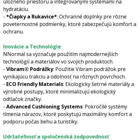
úložného priestoru a integrovanými systémami na
hydratáciu.
-
*Čiapky a Rukavice*
: Ochranné doplnky pre rôzne
poveternostné podmienky, ktoré zabezpečujú komfort a
ochranu.
Inovácie a Technológie
NNormal sa vyznačuje použitím najmodernejších
technológií a materiálov vo svojich produktoch.
-
Vibram® Podrážky
: Použitie Vibram podrážok pre
vynikajúcu trakciu a odolnosť na rôznych povrchoch.
-
ECO Friendly Materials
: Ekologicky šetrné materiály a
výrobné postupy, ktoré minimalizujú ekologický
odtlačok značky.
-
A
dvanced Cushioning Systems
: Pokročilé systémy
tlmenia nárazov, ktoré poskytujú maximálny komfort a
podporu počas behu a turistiky.
Udržateľnosť a spoločenská zodpovednosť