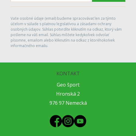
Vaše osobné údaje (email) budeme spracovávať len za týmto
účelom v súlade s platnou legislatívou a zásadami ochrany
osobných údajov. Súhlas potvrdíte kliknutím na odkaz, ktorý vám
pošleme na váš email. Súhlas môžete kedykoľvek odvolať
písomne, emailom alebo kliknutím na odkaz z ktoréhokoľvek
informačného emailu.
KONTAKT
Geo šport
Hronská 2
976 97 Nemecká