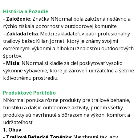
História a Pozadie
-
Založenie
: Značka NNormal bola založená nedávno a
rýchlo získala pozornosť v outdoorovej komunite.
-
Zakladatelia
: Medzi zakladateľov patrí profesionálny
trailový bežec Kilian Jornet, ktorý je známy svojimi
extrémnymi výkonmi a hlbokou znalosťou outdoorových
športov.
-
Misia
: NNormal si kladie za cieľ poskytovať vysoko
výkonné vybavenie, ktoré je zároveň udržateľné a šetrné
k životnému prostrediu.
Produktové Portfólio
NNormal ponúka rôzne produkty pre trailové behanie,
turistiku a ďalšie outdoorové aktivity, pričom všetky
produkty sú navrhnuté s dôrazom na výkon, komfort a
udržateľnosť.
1. Obuv
-
Trailové Bežecké Topánky
: Navrhnuté tak, aby