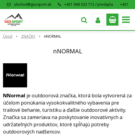
obchod@geosport.sk
+421 949 333 712 / predajňa
+421
915 962 766 / eshop
Úvod
ZNAČKY
nNORMAL
nNORMAL
NNormal
je outdoorová značka, ktorá bola vytvorená za
účelom ponúkania vysokokvalitného vybavenia pre
trailové behanie, turistiku a ďalšie outdoorové aktivity.
Značka sa zameriava na poskytovanie inovatívnych a
udržateľných produktov, ktoré spĺňajú potreby
outdoorových nadšencov.