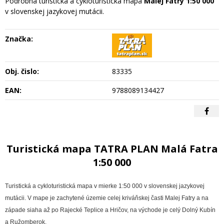
Podrobná turistická a cykloturistická mapa
Malej Fatry
1:50 000
v slovenskej jazykovej mutácii.
Značka:
Obj. čislo:
83335
EAN:
9788089134427
Turistická mapa TATRA PLAN Malá Fatra
1:50 000
Turistická a cykloturistická mapa v mierke 1:50 000 v slovenskej jazykovej
mutácii. V mape je zachytené územie celej kriváňskej časti Malej Fatry a na
západe siaha až po Rajecké Teplice a Hričov, na východe je celý Dolný Kubín
a Ružomberok.