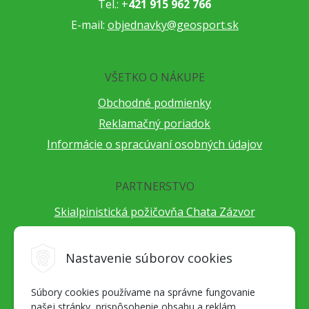
Tel.: +
421 915 962 766
E-mail:
objednavky@geosport.sk
VŠETKO O NÁKUPE
Obchodné podmienky
Reklamačný poriadok
Informácie o spracúvaní osobných údajov
PARTNERSTVO
Skialpinistická požičovňa Chata Zázvor
Po horách s TatryGuide
Cestovateľský festival Cestou necestou
Nastavenie súborov cookies
Peter Fraňo - ultra bežec
Súbory cookies používame na správne fungovanie
Alpenverein Slovensko
našej stránky, prispôsobenie obsahu a reklám,