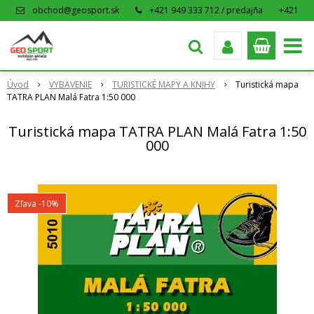
obchod@geosport.sk
+421 949 333 712 / predajňa
+421
915 962 766 / eshop
Úvod
VYBAVENIE
TURISTICKÉ MAPY A KNIHY
Turistická mapa
TATRA PLAN Malá Fatra 1:50 000
Turistická mapa TATRA PLAN Malá Fatra 1:50
000
Zľava -10%