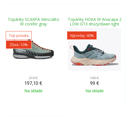
Topánky SCARPA Mescalito
Topánky HOKA W Anacapa 2
W conifer gray
LOW GTX druzy/dawn light
Top ponuka
Výpredaj
-40%
Zľava -10%
219 €
165 €
197,10
€
99
€
Na sklade
Na sklade