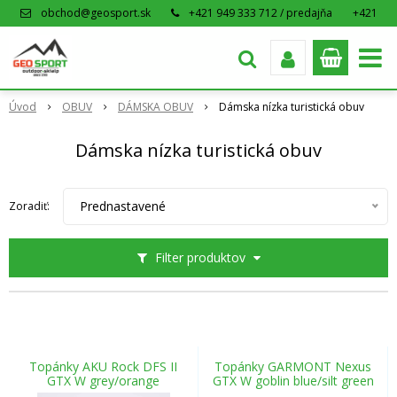
obchod@geosport.sk
+421 949 333 712 / predajňa
+421
915 962 766 / eshop
Úvod
OBUV
DÁMSKA OBUV
Dámska nízka turistická obuv
Dámska nízka turistická obuv
Prednastavené
Zoradiť:
Filter produktov
Topánky AKU Rock DFS II
Topánky GARMONT Nexus
GTX W grey/orange
GTX W goblin blue/silt green