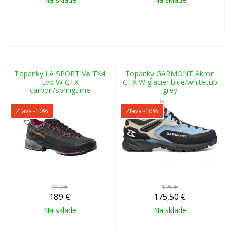
Topánky LA SPORTIVA TX4
Topánky GARMONT Akron
Evo W GTX
GTX W glacier blue/whitecup
carbon/springtime
grey
Zľava -10%
Zľava -10%
210 €
195 €
189
€
175,50
€
Na sklade
Na sklade