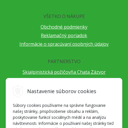
VŠETKO O NÁKUPE
Obchodné podmienky
Reklamačný poriadok
Informácie o spracúvaní osobných údajov
PARTNERSTVO
Skialpinistická požičovňa Chata Zázvor
Po horách s TatryGuide
Cestovateľský festival Cestou necestou
Nastavenie súborov cookies
Peter Fraňo - ultra bežec
Súbory cookies používame na správne fungovanie
Alpenverein Slovensko
našej stránky, prispôsobenie obsahu a reklám,
Hore-dole Derešom
poskytovanie funkcií sociálnych médií a na analýzu
Motorest Nemecká
návštevnosti. Informácie o používaní našej stránky tiež