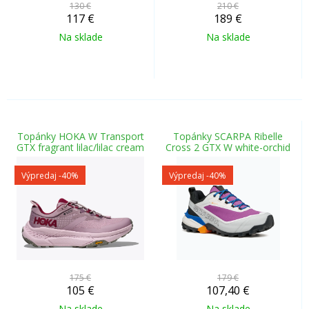
130 €
210 €
117
€
189
€
Na sklade
Na sklade
Topánky HOKA W Transport
Topánky SCARPA Ribelle
GTX fragrant lilac/lilac cream
Cross 2 GTX W white-orchid
Výpredaj
-40%
Výpredaj
-40%
175 €
179 €
105
€
107,40
€
Na sklade
Na sklade