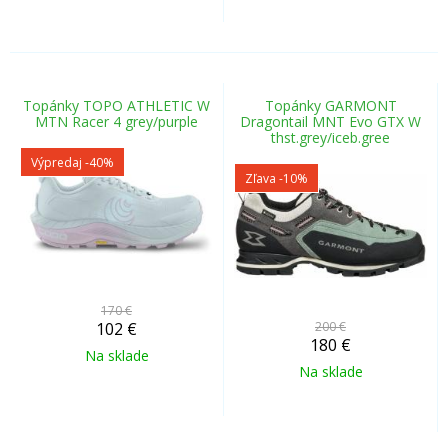
Topánky TOPO ATHLETIC W
Topánky GARMONT
MTN Racer 4 grey/purple
Dragontail MNT Evo GTX W
thst.grey/iceb.gree
Výpredaj
-40%
Zľava -10%
170 €
102
€
200 €
180
€
Na sklade
Na sklade