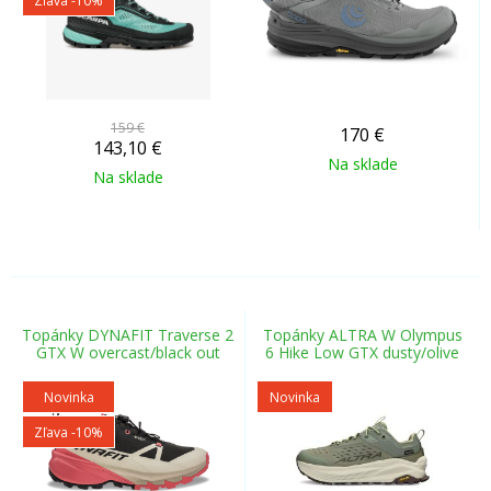
Zľava -10%
159 €
170
€
143,10
€
Na sklade
Na sklade
Topánky DYNAFIT Traverse 2
Topánky ALTRA W Olympus
GTX W overcast/black out
6 Hike Low GTX dusty/olive
Novinka
Novinka
Zľava -10%