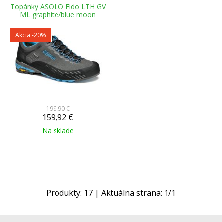
Topánky ASOLO Eldo LTH GV
ML graphite/blue moon
Akcia
-20%
199,90 €
159,92
€
Na sklade
Produkty:
17
| Aktuálna strana:
1
/
1