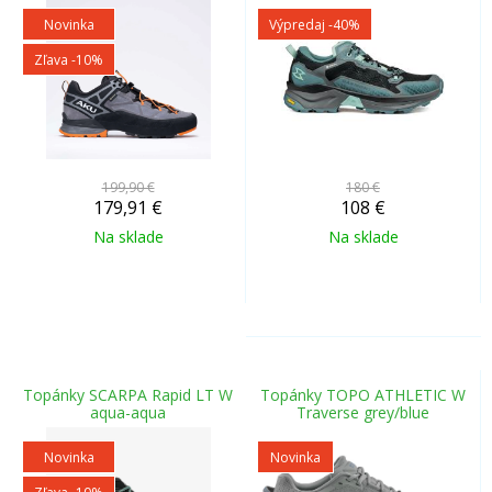
Novinka
Výpredaj
-40%
Zľava -10%
199,90 €
180 €
179,91
€
108
€
Na sklade
Na sklade
Topánky SCARPA Rapid LT W
Topánky TOPO ATHLETIC W
aqua-aqua
Traverse grey/blue
Novinka
Novinka