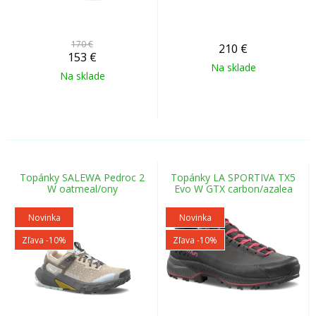
170 €
210
€
153
€
Na sklade
Na sklade
Topánky SALEWA Pedroc 2
Topánky LA SPORTIVA TX5
W oatmeal/ony
Evo W GTX carbon/azalea
Novinka
Novinka
Zľava -10%
Zľava -10%