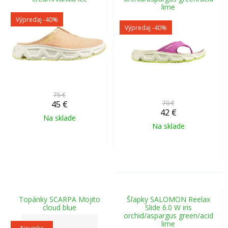
lime
Výpredaj
-40%
Výpredaj
-40%
75 €
45
€
70 €
42
€
Na sklade
Na sklade
Topánky SCARPA Mojito
Šľapky SALOMON Reelax
cloud blue
Slide 6.0 W iris
orchid/aspargus green/acid
lime