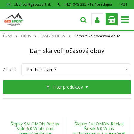
obchod@geosport.sk
+421 949 333 712 / predajňa
+421
915 962 766 / eshop
Úvod
OBUV
DÁMSKA OBUV
Dámska voľnočasová obuv
Dámska voľnočasová obuv
Prednastavené
Zoradiť:
Filter produktov
Šlapky SALOMON Reelax
Šľapky SALOMON Reelax
Slide 6.0 W almond
Break 6.0 W iris
cream/vanilla ice
orchid/aspargus green/acid