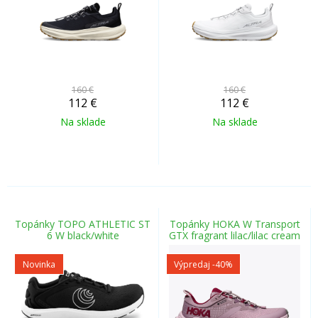
160 €
160 €
112
€
112
€
Na sklade
Na sklade
Topánky TOPO ATHLETIC ST
Topánky HOKA W Transport
6 W black/white
GTX fragrant lilac/lilac cream
Novinka
Výpredaj
-40%