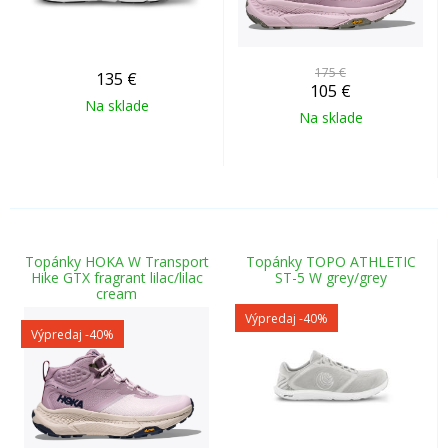
175 €
135
€
105
€
Na sklade
Na sklade
Topánky HOKA W Transport
Topánky TOPO ATHLETIC
Hike GTX fragrant lilac/lilac
ST-5 W grey/grey
cream
Výpredaj
-40%
Výpredaj
-40%