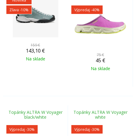
Novinka
Zľava -10%
Výpredaj
-40%
159 €
143,10
€
75 €
Na sklade
45
€
Na sklade
Topánky ALTRA W Voyager
Topánky ALTRA W Voyager
black/white
white
Výpredaj
-30%
Výpredaj
-30%