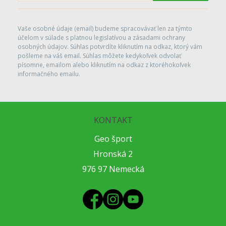
Vaše osobné údaje (email) budeme spracovávať len za týmto
účelom v súlade s platnou legislatívou a zásadami ochrany
osobných údajov. Súhlas potvrdíte kliknutím na odkaz, ktorý vám
pošleme na váš email. Súhlas môžete kedykoľvek odvolať
písomne, emailom alebo kliknutím na odkaz z ktoréhokoľvek
informačného emailu.
KONTAKT
Geo šport
Hronská 2
976 97 Nemecká